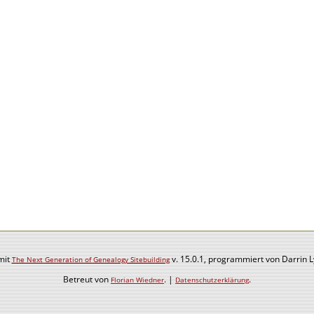
mit
v. 15.0.1, programmiert von Darrin 
The Next Generation of Genealogy Sitebuilding
Betreut von
. |
.
Florian Wiedner
Datenschutzerklärung