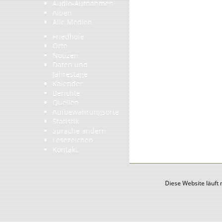
Audio-Aufnahmen
Alben
Alle Medien
Friedhöfe
Orte
Notizen
Daten und
Jahrestage
Kalender
Berichte
Quellen
Aufbewahrungsorte
Statistik
Sprache ändern
Lesezeichen
Kontakt
Diese Website läuft 