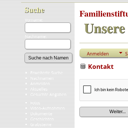
Suche
Familienstif
Vorname:
Unsere 
Nachname:
Anmelden
S
Kontakt
Erweiterte Suche
Nachnamen
Anmelden
Aktuelles
Gesuchte Angaben
Fotos
Video-Aufnahmen
Dokumente
Geschichten
Grabsteine