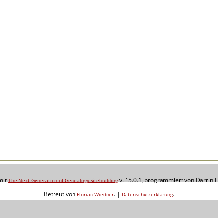
mit
v. 15.0.1, programmiert von Darrin 
The Next Generation of Genealogy Sitebuilding
Betreut von
. |
.
Florian Wiedner
Datenschutzerklärung