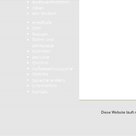
Audio-Aufnahmen
Alben
Alle Medien
Friedhöfe
Orte
Notizen
Daten und
Jahrestage
Kalender
Berichte
Quellen
Aufbewahrungsorte
Statistik
Sprache ändern
Lesezeichen
Kontakt
Diese Website läuft 