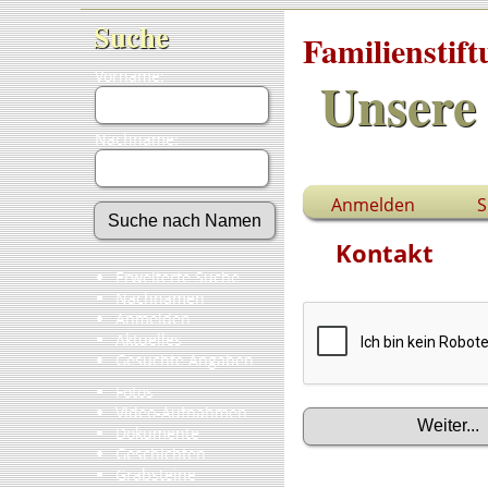
Suche
Familienstif
Vorname:
Unsere 
Nachname:
Anmelden
S
Kontakt
Erweiterte Suche
Nachnamen
Anmelden
Aktuelles
Gesuchte Angaben
Fotos
Video-Aufnahmen
Dokumente
Geschichten
Grabsteine