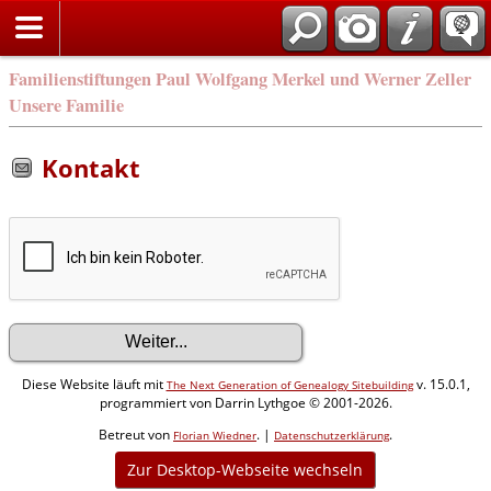
Familienstiftungen Paul Wolfgang Merkel und Werner Zeller
Unsere Familie
Kontakt
Diese Website läuft mit
v. 15.0.1,
The Next Generation of Genealogy Sitebuilding
programmiert von Darrin Lythgoe © 2001-2026.
Betreut von
. |
.
Florian Wiedner
Datenschutzerklärung
Zur Desktop-Webseite wechseln