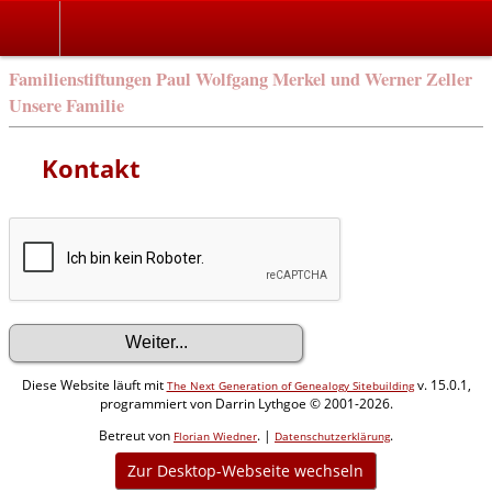
Familienstiftungen Paul Wolfgang Merkel und Werner Zeller
Unsere Familie
Kontakt
Diese Website läuft mit
v. 15.0.1,
The Next Generation of Genealogy Sitebuilding
programmiert von Darrin Lythgoe © 2001-2026.
Betreut von
. |
.
Florian Wiedner
Datenschutzerklärung
Zur Desktop-Webseite wechseln