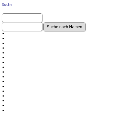
Suche
Vorname:
Nachname:
Erweiterte Suche
Nachnamen
Anmelden
Aktuelles
Gesuchte Angaben
Fotos
Video-Aufnahmen
Dokumente
Geschichten
Grabsteine
Audio-Aufnahmen
Alben
Alle Medien
Friedhöfe
Orte
Notizen
Daten und Jahrestage