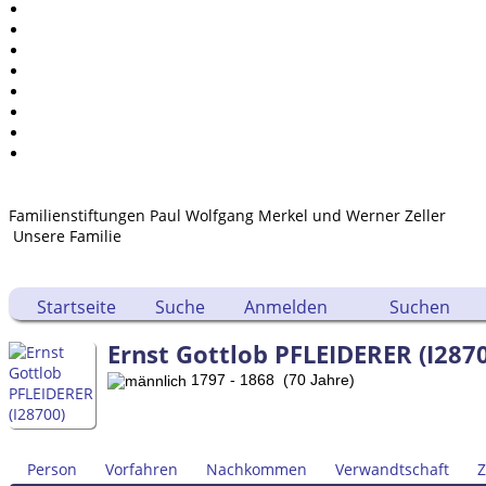
Kalender
Berichte
Quellen
Aufbewahrungsorte
Statistik
Sprache ändern
Lesezeichen
Kontakt
Familienstiftungen Paul Wolfgang Merkel und Werner Zeller
Unsere Familie
Startseite
Suche
Anmelden
Suchen
Ernst Gottlob PFLEIDERER (I287
1797 - 1868 (70 Jahre)
Person
Vorfahren
Nachkommen
Verwandtschaft
Z