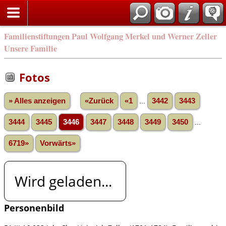
Familienstiftungen Paul Wolfgang Merkel und Werner Zeller
Unsere Familie
Fotos
» Alles anzeigen
«Zurück
«1
...
3442
3443
3444
3445
3446
3447
3448
3449
3450
...
6719»
Vorwärts»
Wird geladen...
Personenbild