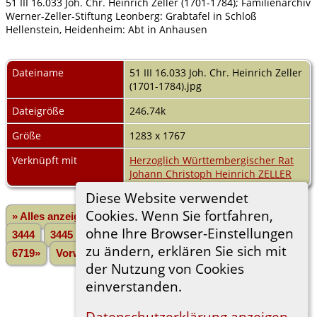
51 III 16.033 Joh. Chr. Heinrich Zeller (1701-1784); Familienarchiv
Werner-Zeller-Stiftung Leonberg: Grabtafel in Schloß
Hellenstein, Heidenheim: Abt in Anhausen
Dateiname
51 III 16.033 Joh. Chr. Heinrich Zeller
(1701-1784).jpg
Dateigröße
246.74k
Größe
1283 x 1767
Verknüpft mit
Herzoglich Württembergischer Rat
Johann Christoph Heinrich ZELLER
Diese Website verwendet
Cookies. Wenn Sie fortfahren,
» Alles anzeigen
«Zurück
«1
...
3442
3443
ohne Ihre Browser-Einstellungen
3444
3445
3446
3447
3448
3449
3450
...
zu ändern, erklären Sie sich mit
6719»
Vorwärts»
der Nutzung von Cookies
einverstanden.
Datenschutzerklärung anzeigen