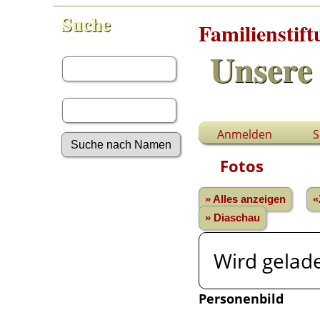
Suche
Familienstif
Vorname:
Unsere 
Nachname:
Anmelden
S
Fotos
Erweiterte Suche
Nachnamen
» Alles anzeigen
«
Anmelden
» Diaschau
Aktuelles
Gesuchte Angaben
Wird gelade
Fotos
Video-Aufnahmen
Dokumente
Personenbild
Geschichten
Grabsteine