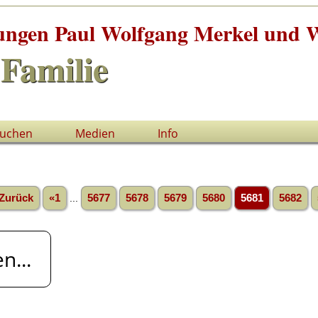
tungen Paul Wolfgang Merkel und W
Familie
uchen
Medien
Info
Zurück
«1
...
5677
5678
5679
5680
5681
5682
n...