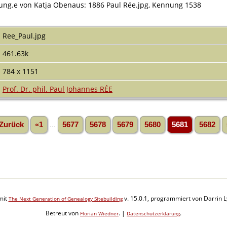
tung.e von Katja Obenaus: 1886 Paul Rée.jpg, Kennung 1538
Ree_Paul.jpg
461.63k
784 x 1151
Prof. Dr. phil. Paul Johannes RÉE
Zurück
«1
...
5677
5678
5679
5680
5681
5682
mit
v. 15.0.1, programmiert von Darrin 
The Next Generation of Genealogy Sitebuilding
Betreut von
. |
.
Florian Wiedner
Datenschutzerklärung