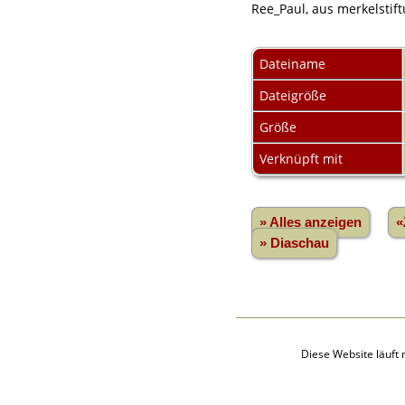
Audio-Aufnahmen
Ree_Paul, aus merkelstif
Alben
Alle Medien
Dateiname
Friedhöfe
Orte
Dateigröße
Notizen
Daten und
Größe
Jahrestage
Kalender
Verknüpft mit
Berichte
Quellen
Aufbewahrungsorte
Statistik
» Alles anzeigen
«
Sprache ändern
» Diaschau
Lesezeichen
Kontakt
Diese Website läuft 