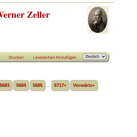
erner Zeller
Drucken
Lesezeichen hinzufügen
5683
5684
5685
...
6717»
Vorwärts»