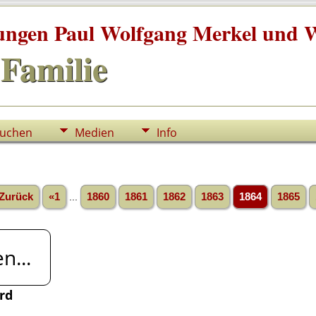
tungen Paul Wolfgang Merkel und W
Familie
uchen
Medien
Info
Zurück
«1
...
1860
1861
1862
1863
1864
1865
n...
rd