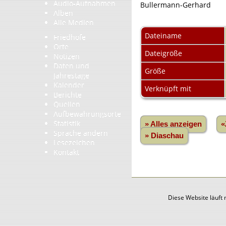
Audio-Aufnahmen
Bullermann-Gerhard
Alben
Alle Medien
Dateiname
Friedhöfe
Orte
Dateigröße
Notizen
Daten und
Größe
Jahrestage
Kalender
Verknüpft mit
Berichte
Quellen
Aufbewahrungsorte
Statistik
» Alles anzeigen
«
Sprache ändern
» Diaschau
Lesezeichen
Kontakt
Diese Website läuft 