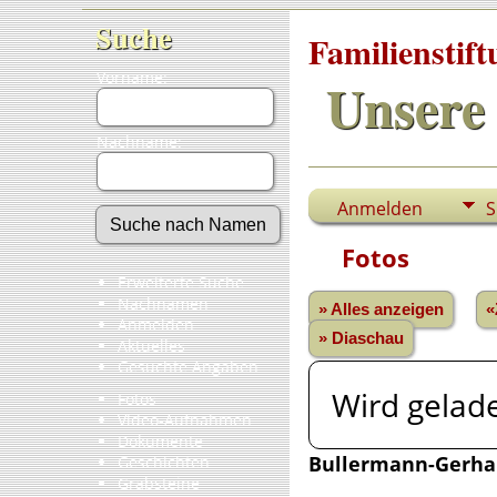
Suche
Familienstif
Vorname:
Unsere 
Nachname:
Anmelden
S
Fotos
Erweiterte Suche
Nachnamen
» Alles anzeigen
«
Anmelden
» Diaschau
Aktuelles
Gesuchte Angaben
Wird gelade
Fotos
Video-Aufnahmen
Dokumente
Bullermann-Gerha
Geschichten
Grabsteine