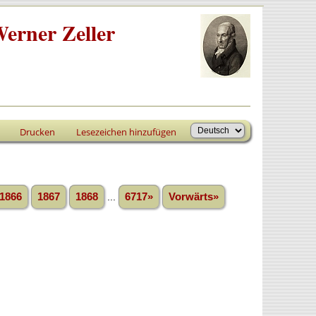
erner Zeller
Drucken
Lesezeichen hinzufügen
1866
1867
1868
...
6717»
Vorwärts»