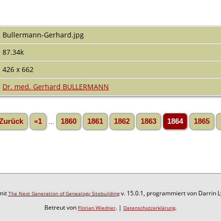
Bullermann-Gerhard.jpg
87.34k
426 x 662
Dr. med. Gerhard BULLERMANN
Zurück
«1
...
1860
1861
1862
1863
1864
1865
mit
v. 15.0.1, programmiert von Darrin 
The Next Generation of Genealogy Sitebuilding
Betreut von
. |
.
Florian Wiedner
Datenschutzerklärung