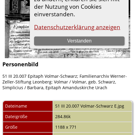
Personenbild
51 III 20.007 Epitaph Volmar-Schwarz; Familienarchiv Werner-
Zeller-Stiftung Leonberg: Volmar / Volmar, geb. Schwarz,
Simplicius / Barbara, Epitaph Amanduskirche Urach
Dateiname
51 III 20.007 Volmar-Schwarz E.jpg
Dateigröße
284.86k
Größe
1188 x 771