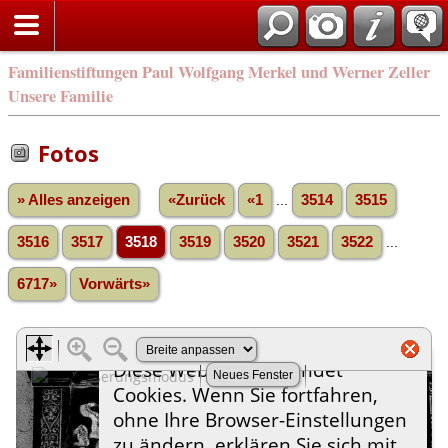
Familienstiftungen Paul Wolfgang Merkel und Werner Zeller
Unsere Familie
Fotos
» Alles anzeigen
«Zurück
«1
...
3514
3515
3516
3517
3518
3519
3520
3521
3522
...
6717»
Vorwärts»