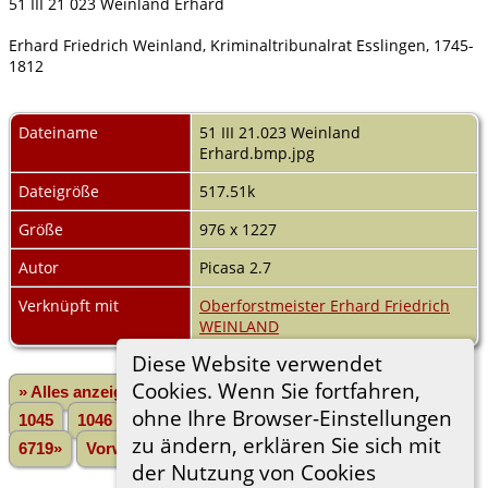
51 III 21 023 Weinland Erhard
Erhard Friedrich Weinland, Kriminaltribunalrat Esslingen, 1745-
1812
Dateiname
51 III 21.023 Weinland
Erhard.bmp.jpg
Dateigröße
517.51k
Größe
976 x 1227
Autor
Picasa 2.7
Verknüpft mit
Oberforstmeister Erhard Friedrich
WEINLAND
Diese Website verwendet
Cookies. Wenn Sie fortfahren,
» Alles anzeigen
«Zurück
«1
...
1043
1044
ohne Ihre Browser-Einstellungen
1045
1046
1047
1048
1049
1050
1051
...
zu ändern, erklären Sie sich mit
6719»
Vorwärts»
der Nutzung von Cookies