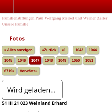
Familienstiftungen Paul Wolfgang Merkel und Werner Zeller
Unsere Familie
Fotos
» Alles anzeigen
«Zurück
«1
...
1043
1044
1045
1046
1047
1048
1049
1050
1051
...
6719»
Vorwärts»
Wird geladen...
51 III 21 023 Weinland Erhard