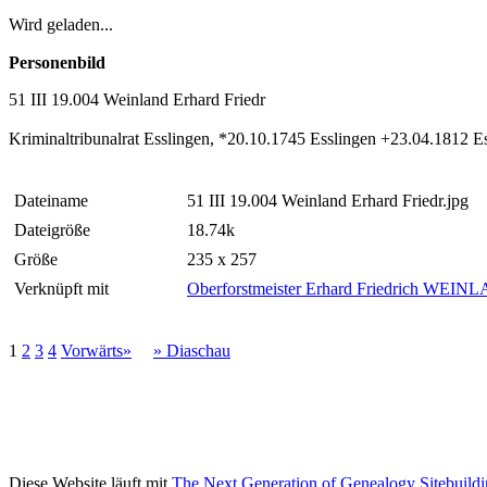
Wird geladen...
Personenbild
51 III 19.004 Weinland Erhard Friedr
Kriminaltribunalrat Esslingen, *20.10.1745 Esslingen +23.04.1812 E
Dateiname
51 III 19.004 Weinland Erhard Friedr.jpg
Dateigröße
18.74k
Größe
235 x 257
Verknüpft mit
Oberforstmeister Erhard Friedrich WEIN
1
2
3
4
Vorwärts»
» Diaschau
Diese Website läuft mit
The Next Generation of Genealogy Sitebuild