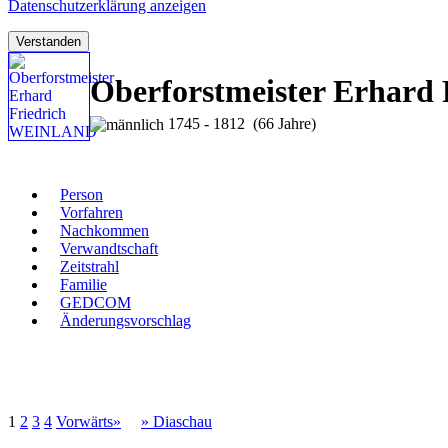
Datenschutzerklärung anzeigen
Verstanden
Oberforstmeister Erhar
1745 - 1812 (66 Jahre)
Person
Vorfahren
Nachkommen
Verwandtschaft
Zeitstrahl
Familie
GEDCOM
Änderungsvorschlag
1
2
3
4
Vorwärts»
» Diaschau