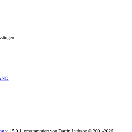
sslingen
LAND
ing
v. 15.0.1, programmiert von Darrin Lythgoe © 2001-2026.