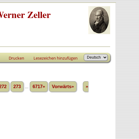
erner Zeller
Drucken
Lesezeichen hinzufügen
272
273
...
6717»
Vorwärts»
»