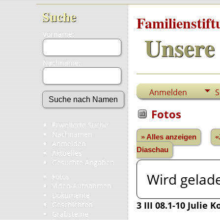
Suche
Familienstif
Vorname:
Unsere 
Nachname:
Anmelden
S
Fotos
Erweiterte Suche
Nachnamen
» Alles anzeigen
«
Anmelden
Diaschau
Aktuelles
Gesuchte Angaben
Wird gelade
Fotos
Video-Aufnahmen
Dokumente
3 III 08.1-10 Julie
Geschichten
Grabsteine