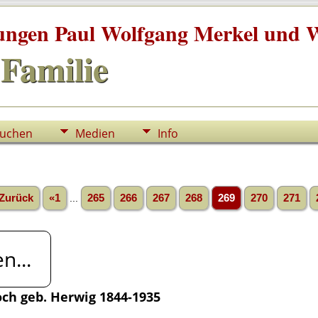
tungen Paul Wolfgang Merkel und W
Familie
uchen
Medien
Info
Zurück
«1
...
265
266
267
268
269
270
271
n...
 Koch geb. Herwig 1844-1935