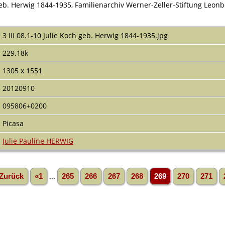
 geb. Herwig 1844-1935, Familienarchiv Werner-Zeller-Stiftung Leon
3 III 08.1-10 Julie Koch geb. Herwig 1844-1935.jpg
229.18k
1305 x 1551
20120910
095806+0200
Picasa
Julie Pauline HERWIG
Zurück
«1
...
265
266
267
268
269
270
271