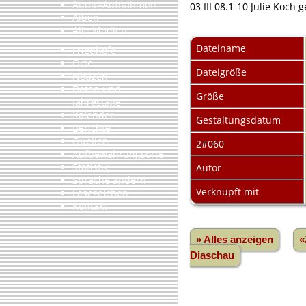
Audio-Aufnahmen
03 III 08.1-10 Julie Koch
Alben
Alle Medien
Dateiname
Friedhöfe
Orte
Dateigröße
Notizen
Daten und
Größe
Jahrestage
Kalender
Gestaltungsdatum
Berichte
Quellen
2#060
Aufbewahrungsorte
Statistik
Autor
Sprache ändern
Verknüpft mit
Lesezeichen
Kontakt
» Alles anzeigen
«
Diaschau