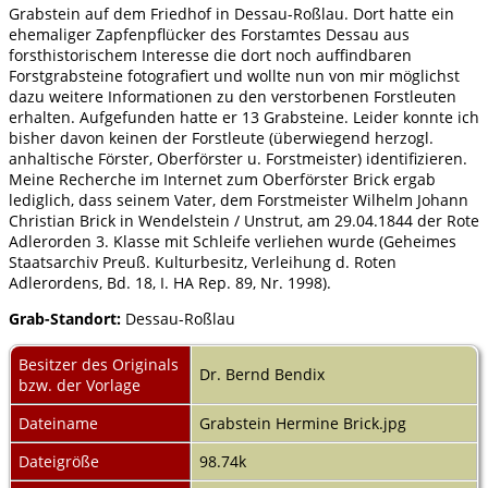
Grabstein auf dem Friedhof in Dessau-Roßlau. Dort hatte ein
ehemaliger Zapfenpflücker des Forstamtes Dessau aus
forsthistorischem Interesse die dort noch auffindbaren
Forstgrabsteine fotografiert und wollte nun von mir möglichst
dazu weitere Informationen zu den verstorbenen Forstleuten
erhalten. Aufgefunden hatte er 13 Grabsteine. Leider konnte ich
bisher davon keinen der Forstleute (überwiegend herzogl.
anhaltische Förster, Oberförster u. Forstmeister) identifizieren.
Meine Recherche im Internet zum Oberförster Brick ergab
lediglich, dass seinem Vater, dem Forstmeister Wilhelm Johann
Christian Brick in Wendelstein / Unstrut, am 29.04.1844 der Rote
Adlerorden 3. Klasse mit Schleife verliehen wurde (Geheimes
Staatsarchiv Preuß. Kulturbesitz, Verleihung d. Roten
Adlerordens, Bd. 18, I. HA Rep. 89, Nr. 1998).
Grab-Standort:
Dessau-Roßlau
Besitzer des Originals
Dr. Bernd Bendix
bzw. der Vorlage
Dateiname
Grabstein Hermine Brick.jpg
Dateigröße
98.74k