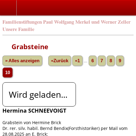
Familienstiftungen Paul Wolfgang Merkel und Werner Zeller
Unsere Familie
Grabsteine
» Alles anzeigen
«Zurück
«1
...
6
7
8
9
10
Wird geladen...
Hermina SCHNEEVOIGT
Grabstein von Hermine Brick
Dr. rer. silv. habil. Bernd Bendix(Forsthistoriker) per Mail vom
28.08.2025 an E. Brick: