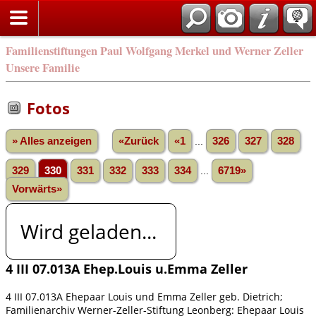
Familienstiftungen Paul Wolfgang Merkel und Werner Zeller
Unsere Familie
Fotos
» Alles anzeigen
«Zurück
«1
...
326
327
328
329
330
331
332
333
334
...
6719»
Vorwärts»
Wird geladen...
4 III 07.013A Ehep.Louis u.Emma Zeller
4 III 07.013A Ehepaar Louis und Emma Zeller geb. Dietrich;
Familienarchiv Werner-Zeller-Stiftung Leonberg: Ehepaar Louis