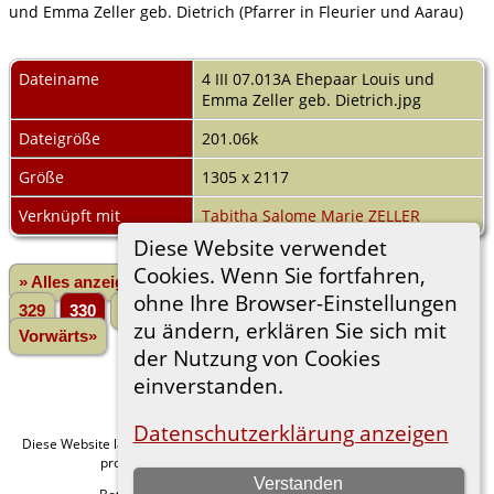
und Emma Zeller geb. Dietrich (Pfarrer in Fleurier und Aarau)
Dateiname
4 III 07.013A Ehepaar Louis und
Emma Zeller geb. Dietrich.jpg
Dateigröße
201.06k
Größe
1305 x 2117
Verknüpft mit
Tabitha Salome Marie ZELLER
Diese Website verwendet
Cookies. Wenn Sie fortfahren,
» Alles anzeigen
«Zurück
«1
...
326
327
328
ohne Ihre Browser-Einstellungen
329
330
331
332
333
334
...
6719»
zu ändern, erklären Sie sich mit
Vorwärts»
der Nutzung von Cookies
einverstanden.
Datenschutzerklärung anzeigen
Diese Website läuft mit
v. 15.0.1,
The Next Generation of Genealogy Sitebuilding
programmiert von Darrin Lythgoe © 2001-2026.
Verstanden