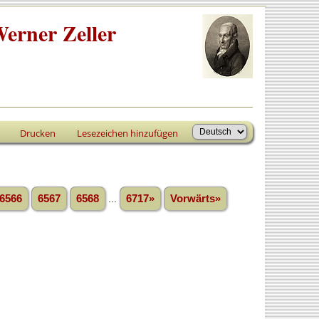
erner Zeller
Drucken
Lesezeichen hinzufügen
6566
6567
6568
...
6717»
Vorwärts»