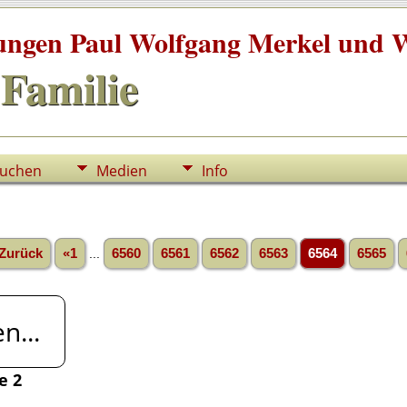
tungen Paul Wolfgang Merkel und W
Familie
uchen
Medien
Info
Zurück
«1
...
6560
6561
6562
6563
6564
6565
n...
e 2