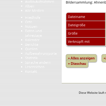
Audio-Aufnahmen
Bildersammlung: Ahnenbil
Alben
Alle Medien
Dateiname
Friedhöfe
Orte
Dateigröße
Notizen
Daten und
Größe
Jahrestage
Kalender
Verknüpft mit
Berichte
Quellen
Aufbewahrungsorte
Statistik
» Alles anzeigen
«
Sprache ändern
» Diaschau
Lesezeichen
Kontakt
Diese Website läuft 