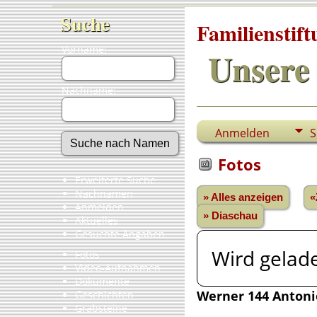
Suche
Familienstif
Vorname:
Unsere 
Nachname:
Anmelden
S
Fotos
Erweiterte Suche
Nachnamen
» Alles anzeigen
«
Anmelden
» Diaschau
Aktuelles
Gesuchte Angaben
Wird gelade
Fotos
Video-Aufnahmen
Dokumente
Werner 144 Antoni
Geschichten
Grabsteine