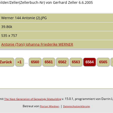
der/Zeller(Zellerbuch-Nr) von Gerhard Zeller 6.6.2005
Werner 144 Antonie (2).JPG
39.86k
535 x 757
Antonie (Toni) Johanna Friederike WERNER
Zurück
«1
...
6560
6561
6562
6563
6564
6565
mit
v. 15.0.1, programmiert von Darrin 
The Next Generation of Genealogy Sitebuilding
Betreut von
. |
.
Florian Wiedner
Datenschutzerklärung