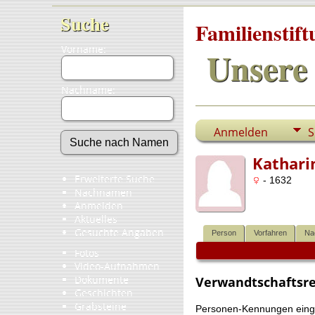
Suche
Familienstif
Vorname:
Unsere 
Nachname:
Anmelden
S
Kathari
Erweiterte Suche
- 1632
Nachnamen
Anmelden
Aktuelles
Gesuchte Angaben
Person
Vorfahren
Na
Fotos
Video-Aufnahmen
Dokumente
Verwandtschaftsr
Geschichten
Grabsteine
Personen-Kennungen eingeb