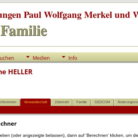
tungen Paul Wolfgang Merkel und W
Familie
uchen
Medien
Info
ne HELLER
chkommen
Verwandtschaft
Zeitstrahl
Familie
GEDCOM
Änderungsvo
echner
en (oder angezeigte belassen), dann auf 'Berechnen' klicken, um die