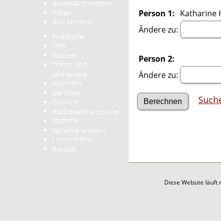
Audio-Aufnahmen
Alben
Person 1:
Katharine 
Alle Medien
Ändere zu:
Friedhöfe
Orte
Notizen
Person 2:
Daten und
Jahrestage
Ändere zu:
Kalender
Berichte
Such
Quellen
Aufbewahrungsorte
Statistik
Sprache ändern
Lesezeichen
Kontakt
Diese Website läuft 