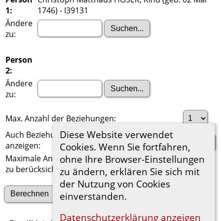
1:
1746) - I39131
Ändere
zu:
Person
2:
Ändere
zu:
Max. Anzahl der Beziehungen:
Diese Website verwendet
Auch Beziehungen über einen Ehepartner
anzeigen:
Cookies. Wenn Sie fortfahren,
Maximale Anzahl der
ohne Ihre Browser-Einstellungen
zu berücksichtigenden Generationen:
zu ändern, erklären Sie sich mit
der Nutzung von Cookies
Suche nach anderen Verbindungen
einverstanden.
Datenschutzerklärung anzeigen