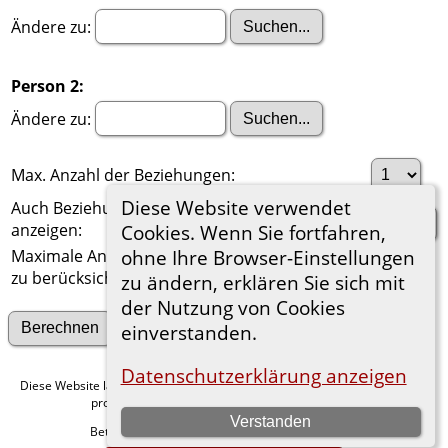
Ändere zu:
Person 2:
Ändere zu:
Max. Anzahl der Beziehungen:
Diese Website verwendet
Auch Beziehungen über einen Ehepartner
anzeigen:
Cookies. Wenn Sie fortfahren,
Maximale Anzahl der
ohne Ihre Browser-Einstellungen
zu berücksichtigenden Generationen:
zu ändern, erklären Sie sich mit
der Nutzung von Cookies
Suche nach anderen Verbindungen
einverstanden.
Datenschutzerklärung anzeigen
Diese Website läuft mit
v. 15.0.1,
The Next Generation of Genealogy Sitebuilding
programmiert von Darrin Lythgoe © 2001-2026.
Verstanden
Betreut von
. |
.
Florian Wiedner
Datenschutzerklärung