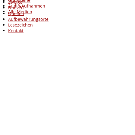
Grabsteine
Zweige
Audio-Aufnahmen
Notizen
Alle Medien
Quellen
Aufbewahrungsorte
Lesezeichen
Kontakt