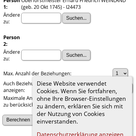
Person
Oberforstmeister Erhard Friedrich WEINLAND
1:
(geb. 20 Okt 1745) - I24473
Ändere
zu:
Person
2:
Ändere
zu:
Max. Anzahl der Beziehungen:
Diese Website verwendet
Auch Beziehungen über einen Ehepartner
anzeigen:
Cookies. Wenn Sie fortfahren,
Maximale Anzahl der
ohne Ihre Browser-Einstellungen
zu berücksichtigenden Generationen:
zu ändern, erklären Sie sich mit
der Nutzung von Cookies
Suche nach anderen Verbindungen
einverstanden.
Datenschutzerklärung anzeigen