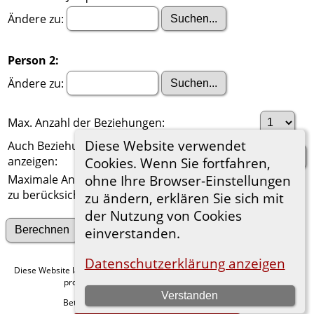
Ändere zu:
Person 2:
Ändere zu:
Max. Anzahl der Beziehungen:
Diese Website verwendet
Auch Beziehungen über einen Ehepartner
anzeigen:
Cookies. Wenn Sie fortfahren,
Maximale Anzahl der
ohne Ihre Browser-Einstellungen
zu berücksichtigenden Generationen:
zu ändern, erklären Sie sich mit
der Nutzung von Cookies
Suche nach anderen Verbindungen
einverstanden.
Datenschutzerklärung anzeigen
Diese Website läuft mit
v. 15.0.1,
The Next Generation of Genealogy Sitebuilding
programmiert von Darrin Lythgoe © 2001-2026.
Verstanden
Betreut von
. |
.
Florian Wiedner
Datenschutzerklärung