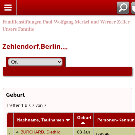
Familienstiftungen Paul Wolfgang Merkel und Werner Zeller
Unsere Familie
Zehlendorf,Berlin,,,,
Geburt
Treffer 1 bis 7 von 7
Geburt
Nachname, Taufnamen
Personen-Kennun
BURCHARD, Diethild
03 Jan
1
I79395