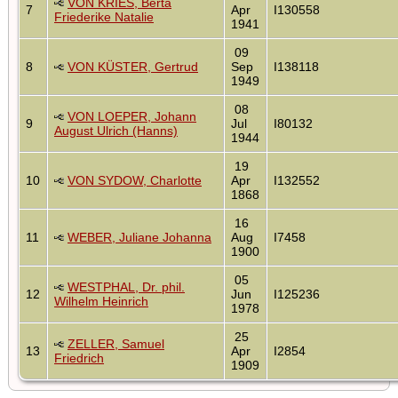
VON KRIES, Berta
7
Apr
I130558
Friederike Natalie
1941
09
8
VON KÜSTER, Gertrud
Sep
I138118
1949
08
VON LOEPER, Johann
9
Jul
I80132
August Ulrich (Hanns)
1944
19
10
VON SYDOW, Charlotte
Apr
I132552
1868
16
11
WEBER, Juliane Johanna
Aug
I7458
1900
05
WESTPHAL, Dr. phil.
12
Jun
I125236
Wilhelm Heinrich
1978
25
ZELLER, Samuel
13
Apr
I2854
Friedrich
1909