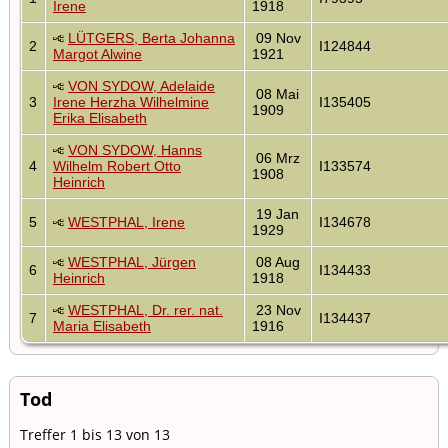
Irene
1918
LÜTGERS, Berta Johanna
09 Nov
2
I124844
Margot Alwine
1921
VON SYDOW, Adelaide
08 Mai
3
Irene Herzha Wilhelmine
I135405
1909
Erika Elisabeth
VON SYDOW, Hanns
06 Mrz
4
Wilhelm Robert Otto
I133574
1908
Heinrich
19 Jan
5
WESTPHAL, Irene
I134678
1929
WESTPHAL, Jürgen
08 Aug
6
I134433
Heinrich
1918
WESTPHAL, Dr. rer. nat.
23 Nov
7
I134437
Maria Elisabeth
1916
Tod
Treffer 1 bis 13 von 13