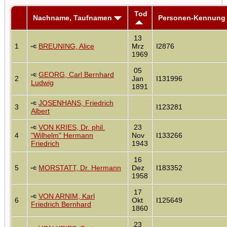
Tod
Nachname, Taufnamen
Personen-Kennung
13
1
BREUNING, Alice
Mrz
I2876
1969
05
GEORG, Carl Bernhard
2
Jan
I131996
Ludwig
1891
JOSENHANS, Friedrich
3
I123281
Albert
VON KRIES, Dr. phil.
23
4
"Wilhelm" Hermann
Nov
I133266
Friedrich
1943
16
5
MORSTATT, Dr. Hermann
Dez
I183352
1958
17
VON ARNIM, Karl
6
Okt
I125649
Friedrich Bernhard
1860
23