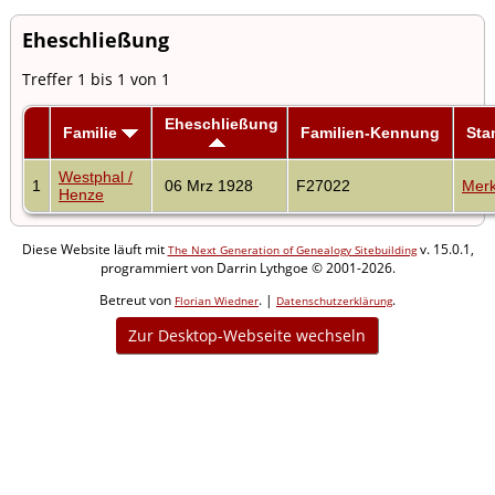
Eheschließung
Treffer 1 bis 1 von 1
Eheschließung
Familie
Familien-Kennung
St
Westphal /
1
06 Mrz 1928
F27022
Merk
Henze
Diese Website läuft mit
v. 15.0.1,
The Next Generation of Genealogy Sitebuilding
programmiert von Darrin Lythgoe © 2001-2026.
Betreut von
. |
.
Florian Wiedner
Datenschutzerklärung
Zur Desktop-Webseite wechseln