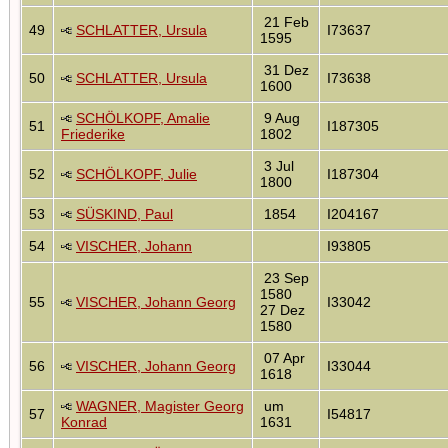
21 Feb
49
SCHLATTER, Ursula
I73637
1595
31 Dez
50
SCHLATTER, Ursula
I73638
1600
SCHÖLKOPF, Amalie
9 Aug
51
I187305
Friederike
1802
3 Jul
52
SCHÖLKOPF, Julie
I187304
1800
53
SÜSKIND, Paul
1854
I204167
54
VISCHER, Johann
I93805
23 Sep
1580
55
VISCHER, Johann Georg
I33042
27 Dez
1580
07 Apr
56
VISCHER, Johann Georg
I33044
1618
WAGNER, Magister Georg
um
57
I54817
Konrad
1631