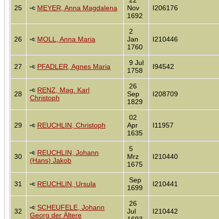
25
MEYER, Anna Magdalena
Nov
I206176
1692
2
26
MOLL, Anna Maria
Jan
I210446
1760
9 Jul
27
PFADLER, Agnes Maria
I94542
1758
26
RENZ, Mag. Karl
28
Sep
I208709
Christoph
1829
02
29
REUCHLIN, Christoph
Apr
I11957
1635
5
REUCHLIN, Johann
30
Mrz
I210440
(Hans) Jakob
1675
Sep
31
REUCHLIN, Ursula
I210441
1699
26
SCHEUFELE, Johann
32
Jul
I210442
Georg der Ältere
1693