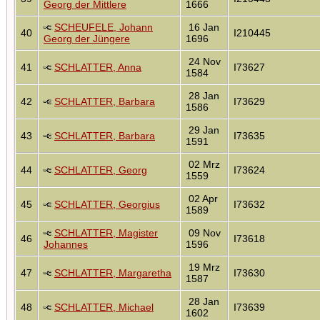
Georg der Mittlere
1666
SCHEUFELE, Johann
16 Jan
40
I210445
Georg der Jüngere
1696
24 Nov
41
SCHLATTER, Anna
I73627
1584
28 Jan
42
SCHLATTER, Barbara
I73629
1586
29 Jan
43
SCHLATTER, Barbara
I73635
1591
02 Mrz
44
SCHLATTER, Georg
I73624
1559
02 Apr
45
SCHLATTER, Georgius
I73632
1589
SCHLATTER, Magister
09 Nov
46
I73618
Johannes
1596
19 Mrz
47
SCHLATTER, Margaretha
I73630
1587
28 Jan
48
SCHLATTER, Michael
I73639
1602