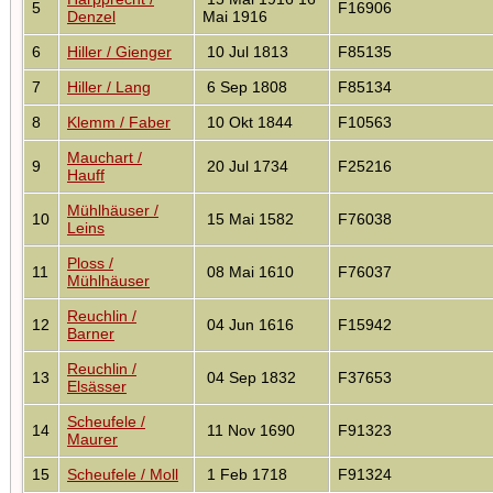
5
F16906
Denzel
Mai 1916
6
Hiller / Gienger
10 Jul 1813
F85135
7
Hiller / Lang
6 Sep 1808
F85134
8
Klemm / Faber
10 Okt 1844
F10563
Mauchart /
9
20 Jul 1734
F25216
Hauff
Mühlhäuser /
10
15 Mai 1582
F76038
Leins
Ploss /
11
08 Mai 1610
F76037
Mühlhäuser
Reuchlin /
12
04 Jun 1616
F15942
Barner
Reuchlin /
13
04 Sep 1832
F37653
Elsässer
Scheufele /
14
11 Nov 1690
F91323
Maurer
15
Scheufele / Moll
1 Feb 1718
F91324