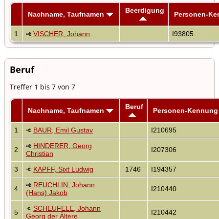
Beerdigung
Nachname, Taufnamen
Personen-Ke
1
VISCHER, Johann
I93805
Beruf
Treffer 1 bis 7 von 7
Beruf
Nachname, Taufnamen
Personen-Kennung
1
BAUR, Emil Gustav
I210695
HINDERER, Georg
2
I207306
Christian
3
KAPFF, Sixt Ludwig
1746
I194357
REUCHLIN, Johann
4
I210440
(Hans) Jakob
SCHEUFELE, Johann
5
I210442
Georg der Ältere