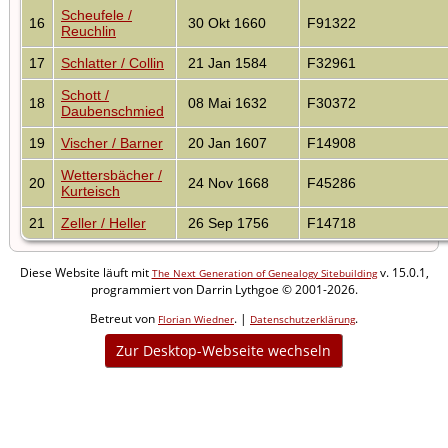
Scheufele /
16
30 Okt 1660
F91322
Reuchlin
17
Schlatter / Collin
21 Jan 1584
F32961
Schott /
18
08 Mai 1632
F30372
Daubenschmied
19
Vischer / Barner
20 Jan 1607
F14908
Wettersbächer /
20
24 Nov 1668
F45286
Kurteisch
21
Zeller / Heller
26 Sep 1756
F14718
Diese Website läuft mit
v. 15.0.1,
The Next Generation of Genealogy Sitebuilding
programmiert von Darrin Lythgoe © 2001-2026.
Betreut von
. |
.
Florian Wiedner
Datenschutzerklärung
Zur Desktop-Webseite wechseln