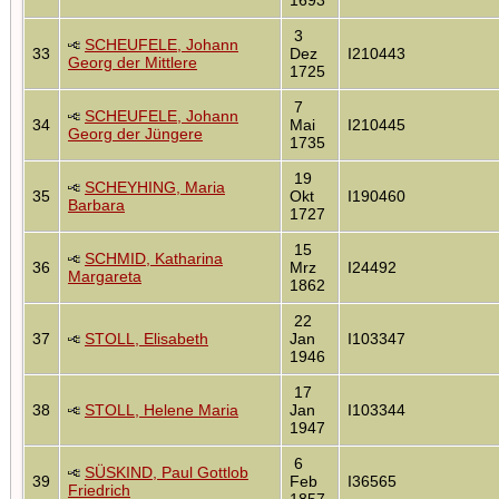
3
SCHEUFELE, Johann
33
Dez
I210443
Georg der Mittlere
1725
7
SCHEUFELE, Johann
34
Mai
I210445
Georg der Jüngere
1735
19
SCHEYHING, Maria
35
Okt
I190460
Barbara
1727
15
SCHMID, Katharina
36
Mrz
I24492
Margareta
1862
22
37
STOLL, Elisabeth
Jan
I103347
1946
17
38
STOLL, Helene Maria
Jan
I103344
1947
6
SÜSKIND, Paul Gottlob
39
Feb
I36565
Friedrich
1857