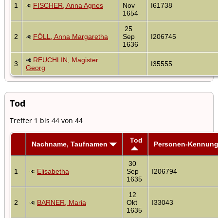
1
FISCHER, Anna Agnes
Nov
I61738
1654
25
2
FÖLL, Anna Margaretha
Sep
I206745
1636
REUCHLIN, Magister
3
I35555
Georg
Tod
Treffer 1 bis 44 von 44
Tod
Nachname, Taufnamen
Personen-Kennun
30
1
Elisabetha
Sep
I206794
1635
12
2
BARNER, Maria
Okt
I33043
1635