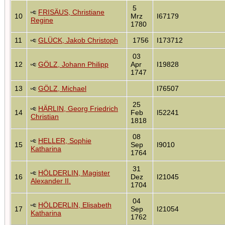
5
FRISÄUS, Christiane
10
Mrz
I67179
Regine
1780
11
GLÜCK, Jakob Christoph
1756
I173712
03
12
GÖLZ, Johann Philipp
Apr
I19828
1747
13
GÖLZ, Michael
I76507
25
HÄRLIN, Georg Friedrich
14
Feb
I52241
Christian
1818
08
HELLER, Sophie
15
Sep
I9010
Katharina
1764
31
HÖLDERLIN, Magister
16
Dez
I21045
Alexander II.
1704
04
HÖLDERLIN, Elisabeth
17
Sep
I21054
Katharina
1762