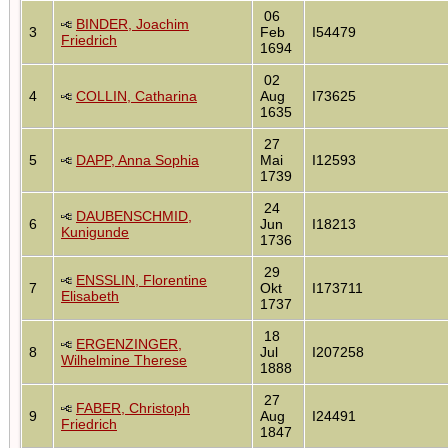
06
BINDER, Joachim
3
Feb
I54479
Friedrich
1694
02
4
COLLIN, Catharina
Aug
I73625
1635
27
5
DAPP, Anna Sophia
Mai
I12593
1739
24
DAUBENSCHMID,
6
Jun
I18213
Kunigunde
1736
29
ENSSLIN, Florentine
7
Okt
I173711
Elisabeth
1737
18
ERGENZINGER,
8
Jul
I207258
Wilhelmine Therese
1888
27
FABER, Christoph
9
Aug
I24491
Friedrich
1847