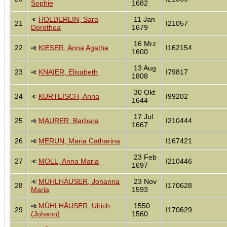
Sophie
1682
HÖLDERLIN, Sara
11 Jan
21
I21057
Dorothea
1679
16 Mrz
22
KIESER, Anna Agathe
I162154
1600
13 Aug
23
KNAIER, Elisabeth
I79817
1808
30 Okt
24
KURTEISCH, Anna
I99202
1644
17 Jul
25
MAURER, Barbara
I210444
1667
26
MERUN, Maria Catharina
I167421
23 Feb
27
MOLL, Anna Maria
I210446
1697
MÜHLHÄUSER, Johanna
23 Nov
28
I170628
Maria
1593
MÜHLHÄUSER, Ulrich
1550
29
I170629
(Johann)
1560