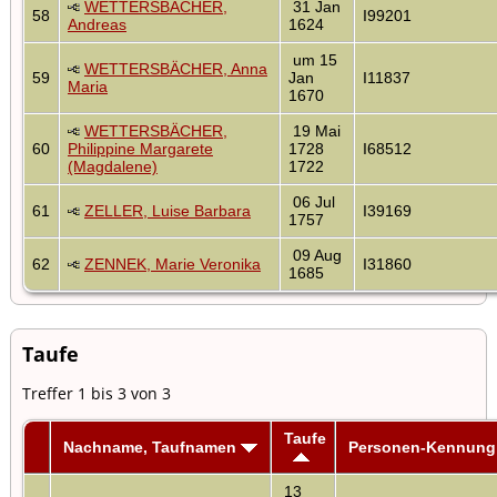
WETTERSBÄCHER,
31 Jan
58
I99201
Andreas
1624
um 15
WETTERSBÄCHER, Anna
59
Jan
I11837
Maria
1670
WETTERSBÄCHER,
19 Mai
60
Philippine Margarete
1728
I68512
(Magdalene)
1722
06 Jul
61
ZELLER, Luise Barbara
I39169
1757
09 Aug
62
ZENNEK, Marie Veronika
I31860
1685
Taufe
Treffer 1 bis 3 von 3
Taufe
Nachname, Taufnamen
Personen-Kennung
13