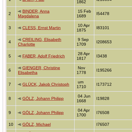
1862
BINDER, Anna
15 Feb
2
I54478
Magdalena
1689
10 Apr
3
CLESS, Ernst Martin
I83101
1875
CREILING, Elisabeth
9 Sep
4
I208653
Charlotte
1709
28 Apr
5
FABER, Adolf Friedrich
I3438
1817
GIENGER, Christine
Nov
6
I195266
Elisabetha
1778
um
7
GLÜCK, Jakob Christoph
I173712
1710
04 Jun
8
GÖLZ, Johann Philipp
I19828
1668
04 Apr
9
GÖLZ, Johann Philipp
I76508
1700
10
GÖLZ, Michael
I76507