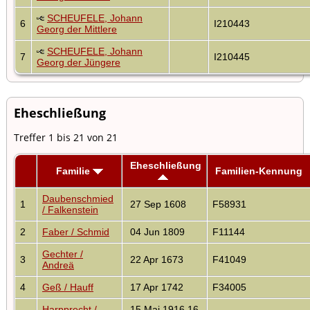
SCHEUFELE, Johann
6
I210443
Georg der Mittlere
SCHEUFELE, Johann
7
I210445
Georg der Jüngere
Eheschließung
Treffer 1 bis 21 von 21
Eheschließung
Familie
Familien-Kennung
Daubenschmied
1
27 Sep 1608
F58931
/ Falkenstein
2
Faber / Schmid
04 Jun 1809
F11144
Gechter /
3
22 Apr 1673
F41049
Andreä
4
Geß / Hauff
17 Apr 1742
F34005
Harpprecht /
15 Mai 1916 16