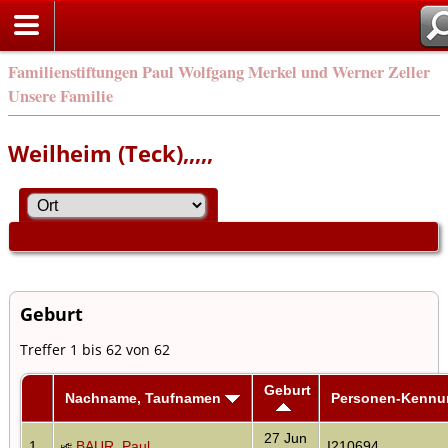
Familienstiftungen Paul Wolfgang Merkel und Werner Zeller
Unsere Familie
Weilheim (Teck),,,,,
Geburt
Treffer 1 bis 62 von 62
Geburt
Nachname, Taufnamen
Personen-Kennu
27 Jun
1
BAUR, Paul
I210694