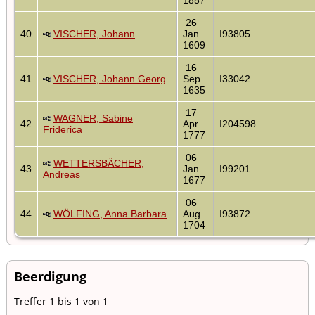
26
40
VISCHER, Johann
Jan
I93805
1609
16
41
VISCHER, Johann Georg
Sep
I33042
1635
17
WAGNER, Sabine
42
Apr
I204598
Friderica
1777
06
WETTERSBÄCHER,
43
Jan
I99201
Andreas
1677
06
44
WÖLFING, Anna Barbara
Aug
I93872
1704
Beerdigung
Treffer 1 bis 1 von 1