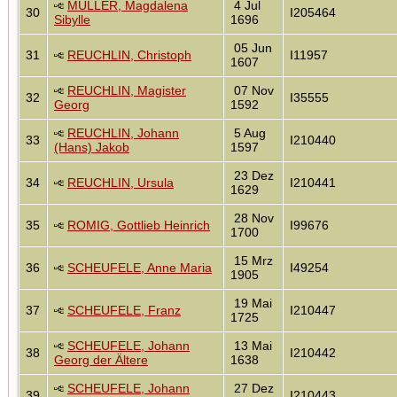
MÜLLER, Magdalena
4 Jul
30
I205464
Sibylle
1696
05 Jun
31
REUCHLIN, Christoph
I11957
1607
REUCHLIN, Magister
07 Nov
32
I35555
Georg
1592
REUCHLIN, Johann
5 Aug
33
I210440
(Hans) Jakob
1597
23 Dez
34
REUCHLIN, Ursula
I210441
1629
28 Nov
35
ROMIG, Gottlieb Heinrich
I99676
1700
15 Mrz
36
SCHEUFELE, Anne Maria
I49254
1905
19 Mai
37
SCHEUFELE, Franz
I210447
1725
SCHEUFELE, Johann
13 Mai
38
I210442
Georg der Ältere
1638
SCHEUFELE, Johann
27 Dez
39
I210443