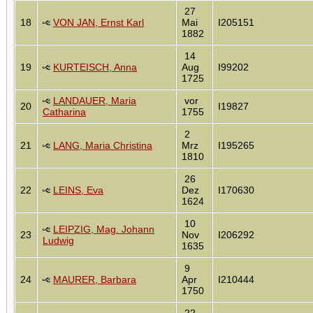
27
18
VON JAN, Ernst Karl
Mai
I205151
1882
14
19
KURTEISCH, Anna
Aug
I99202
1725
LANDAUER, Maria
vor
20
I19827
Catharina
1755
2
21
LANG, Maria Christina
Mrz
I195265
1810
26
22
LEINS, Eva
Dez
I170630
1624
10
LEIPZIG, Mag. Johann
23
Nov
I206292
Ludwig
1635
9
24
MAURER, Barbara
Apr
I210444
1750
22