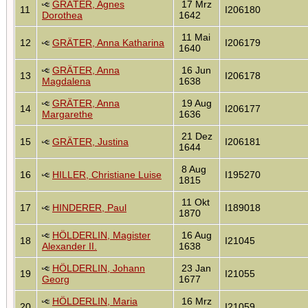
GRÄTER, Agnes
17 Mrz
11
I206180
Dorothea
1642
11 Mai
12
GRÄTER, Anna Katharina
I206179
1640
GRÄTER, Anna
16 Jun
13
I206178
Magdalena
1638
GRÄTER, Anna
19 Aug
14
I206177
Margarethe
1636
21 Dez
15
GRÄTER, Justina
I206181
1644
8 Aug
16
HILLER, Christiane Luise
I195270
1815
11 Okt
17
HINDERER, Paul
I189018
1870
HÖLDERLIN, Magister
16 Aug
18
I21045
Alexander II.
1638
HÖLDERLIN, Johann
23 Jan
19
I21055
Georg
1677
HÖLDERLIN, Maria
16 Mrz
20
I21059