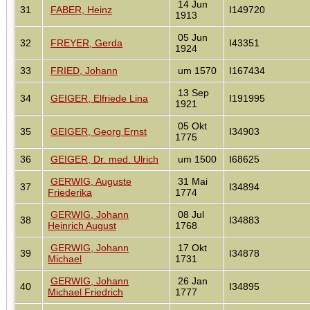
14 Jun
31
FABER, Heinz
I149720
1913
05 Jun
32
FREYER, Gerda
I43351
1924
33
FRIED, Johann
um 1570
I167434
13 Sep
34
GEIGER, Elfriede Lina
I191995
1921
05 Okt
35
GEIGER, Georg Ernst
I34903
1775
36
GEIGER, Dr. med. Ulrich
um 1500
I68625
GERWIG, Auguste
31 Mai
37
I34894
Friederika
1774
GERWIG, Johann
08 Jul
38
I34883
Heinrich August
1768
GERWIG, Johann
17 Okt
39
I34878
Michael
1731
GERWIG, Johann
26 Jan
40
I34895
Michael Friedrich
1777