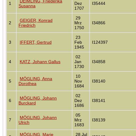
DEIMLING, Friederika
1
Dez
I35444
Susanna
1707
29
GEIGER, Konrad
2
Mrz
I34866
Friedrich
1750
23
3
IFFERT, Gertrud
Feb
I124397
1945
02
4
KATZ, Johann Gallus
Jan
I34858
1730
10
MÖGLING, Anna
5
Nov
I38140
Dorothea
1684
02
MÖGLING, Johann
6
Dez
I38141
Burckard
1686
05
MÖGLING, Johann
7
Mrz
I38139
Ulrich
1683
MÖGLING, Marie
28 Jul