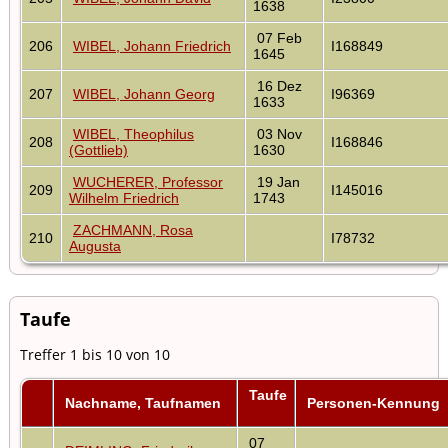
1638
07 Feb
206
WIBEL, Johann Friedrich
I168849
1645
16 Dez
207
WIBEL, Johann Georg
I96369
1633
WIBEL, Theophilus
03 Nov
208
I168846
(Gottlieb)
1630
WUCHERER, Professor
19 Jan
209
I145016
Wilhelm Friedrich
1743
ZACHMANN, Rosa
210
I78732
Augusta
Taufe
Treffer 1 bis 10 von 10
Taufe
Nachname, Taufnamen
Personen-Kennung
07