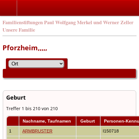
Familienstiftungen Paul Wolfgang Merkel und Werner Zeller
Unsere Familie
Pforzheim,,,,,
Geburt
Treffer 1 bis 210 von 210
Nachname, Taufnamen
Geburt
Personen-Kenn
1
ARMBRUSTER
I150718