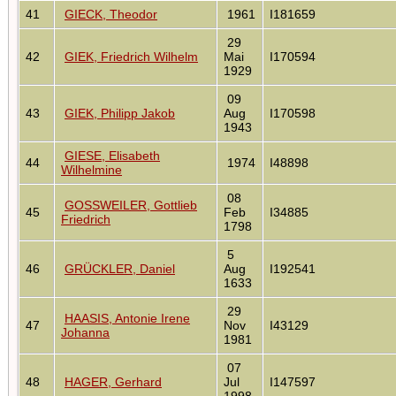
41
GIECK, Theodor
1961
I181659
29
42
GIEK, Friedrich Wilhelm
Mai
I170594
1929
09
43
GIEK, Philipp Jakob
Aug
I170598
1943
GIESE, Elisabeth
44
1974
I48898
Wilhelmine
08
GOSSWEILER, Gottlieb
45
Feb
I34885
Friedrich
1798
5
46
GRÜCKLER, Daniel
Aug
I192541
1633
29
HAASIS, Antonie Irene
47
Nov
I43129
Johanna
1981
07
48
HAGER, Gerhard
Jul
I147597
1998