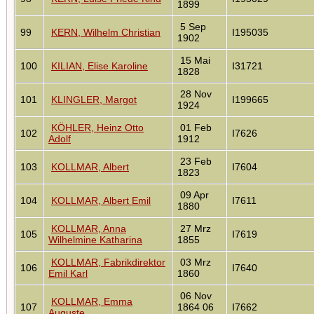
1899
5 Sep
99
KERN, Wilhelm Christian
I195035
1902
15 Mai
100
KILIAN, Elise Karoline
I31721
1828
28 Nov
101
KLINGLER, Margot
I199665
1924
KÖHLER, Heinz Otto
01 Feb
102
I7626
Adolf
1912
23 Feb
103
KOLLMAR, Albert
I7604
1823
09 Apr
104
KOLLMAR, Albert Emil
I7611
1880
KOLLMAR, Anna
27 Mrz
105
I7619
Wilhelmine Katharina
1855
KOLLMAR, Fabrikdirektor
03 Mrz
106
I7640
Emil Karl
1860
06 Nov
KOLLMAR, Emma
107
1864 06
I7662
Auguste