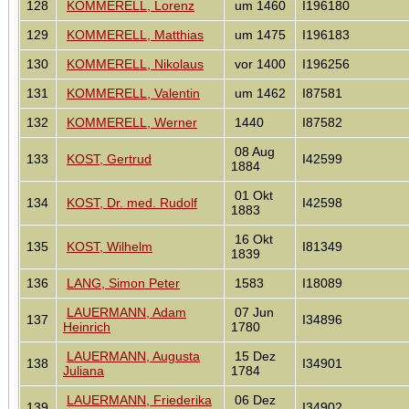
128
KOMMERELL, Lorenz
um 1460
I196180
129
KOMMERELL, Matthias
um 1475
I196183
130
KOMMERELL, Nikolaus
vor 1400
I196256
131
KOMMERELL, Valentin
um 1462
I87581
132
KOMMERELL, Werner
1440
I87582
08 Aug
133
KOST, Gertrud
I42599
1884
01 Okt
134
KOST, Dr. med. Rudolf
I42598
1883
16 Okt
135
KOST, Wilhelm
I81349
1839
136
LANG, Simon Peter
1583
I18089
LAUERMANN, Adam
07 Jun
137
I34896
Heinrich
1780
LAUERMANN, Augusta
15 Dez
138
I34901
Juliana
1784
LAUERMANN, Friederika
06 Dez
139
I34902