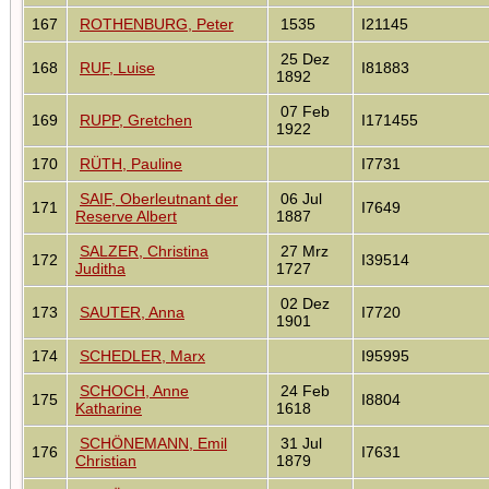
167
ROTHENBURG, Peter
1535
I21145
25 Dez
168
RUF, Luise
I81883
1892
07 Feb
169
RUPP, Gretchen
I171455
1922
170
RÜTH, Pauline
I7731
SAIF, Oberleutnant der
06 Jul
171
I7649
Reserve Albert
1887
SALZER, Christina
27 Mrz
172
I39514
Juditha
1727
02 Dez
173
SAUTER, Anna
I7720
1901
174
SCHEDLER, Marx
I95995
SCHOCH, Anne
24 Feb
175
I8804
Katharine
1618
SCHÖNEMANN, Emil
31 Jul
176
I7631
Christian
1879