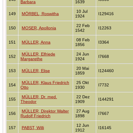
Barbara
1639
10 Jul
149
MÖRBEL, Roswitha
I129416
1924
22 Feb
150
MOSER, Apollonia
I12263
1542
08 Feb
151
MÜLLER, Anna
I3364
1856
MÜLLER, Elfriede
24 Jun
152
I7668
Margarethe
1924
20 Mai
153
MÜLLER, Elise
I124460
1859
MÜLLER, Klaus Friedrich
25 Okt
154
I7732
Otto
1930
MÜLLER, Dr. med.
22 Dez
155
I144291
Theodor
1909
MÜLLER, Direktor Walter
27 Aug
156
I7667
Rudolf Friedrich
1898
12 Jun
157
PABST, Willi
I16145
1912