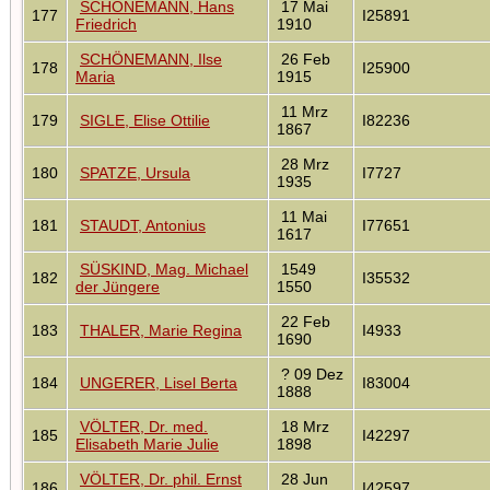
SCHÖNEMANN, Hans
17 Mai
177
I25891
Friedrich
1910
SCHÖNEMANN, Ilse
26 Feb
178
I25900
Maria
1915
11 Mrz
179
SIGLE, Elise Ottilie
I82236
1867
28 Mrz
180
SPATZE, Ursula
I7727
1935
11 Mai
181
STAUDT, Antonius
I77651
1617
SÜSKIND, Mag. Michael
1549
182
I35532
der Jüngere
1550
22 Feb
183
THALER, Marie Regina
I4933
1690
? 09 Dez
184
UNGERER, Lisel Berta
I83004
1888
VÖLTER, Dr. med.
18 Mrz
185
I42297
Elisabeth Marie Julie
1898
VÖLTER, Dr. phil. Ernst
28 Jun
186
I42597