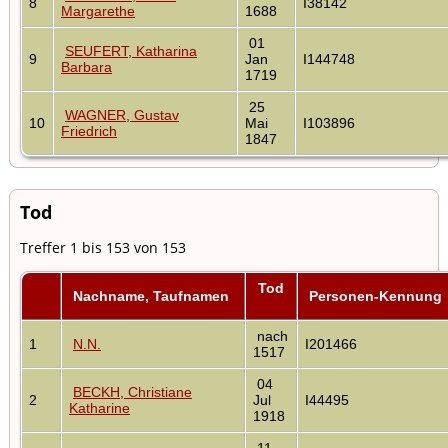
8
I38142
Margarethe
1688
01
SEUFERT, Katharina
9
Jan
I144748
Barbara
1719
25
WAGNER, Gustav
10
Mai
I103896
Friedrich
1847
Tod
Treffer 1 bis 153 von 153
Tod
Nachname, Taufnamen
Personen-Kennung
nach
1
N.N.
I201466
1517
04
BECKH, Christiane
2
Jul
I44495
Katharine
1918
11