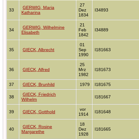
27
GERWIG, Maria
33
Dez
I34893
Katharina
1834
21
GERWIG, Wilhelmine
34
Feb
I34889
Elisabeth
1842
01
35
GIECK, Albrecht
Sep
I181663
1990
25
36
GIECK, Alfred
Mrz
I181673
1982
37
GIECK, Brunhild
1979
I181675
GIECK, Friedrich
38
I181667
Wilhelm
vor
39
GIECK, Gotthold
I181648
1914
18
GIECK, Rosine
40
Dez
I181665
Margarethe
1928