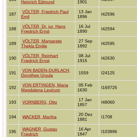
Heinrich Edmund
1901
VÖLTER, Friedrich Paul
13 Jan
187
I42596
Emil
1896
VÖLTER, Dr. jur. Hans
16 Jul
188
I42594
Friedrich Ernst
1890
VÖLTER, Margarete
27 Sep
189
I42595
Thekla Emilie
1892
VÖLTER, Reinhart
08 Jul
190
I42630
Friedrich Ernst
1915
VON BADEN-DURLACH,
191
1559
I24125
Dorothee Ursula
VON ERTINGEN, Maria
05 Feb
192
I169725
Magdalena Leutrum
1630
17 Jan
193
VORNBERG, Otto
I48060
1857
20 Dez
194
WACKER, Martha
I1708
1881
WAGNER, Gustav
16 Apr
195
I103896
Friedrich
1847