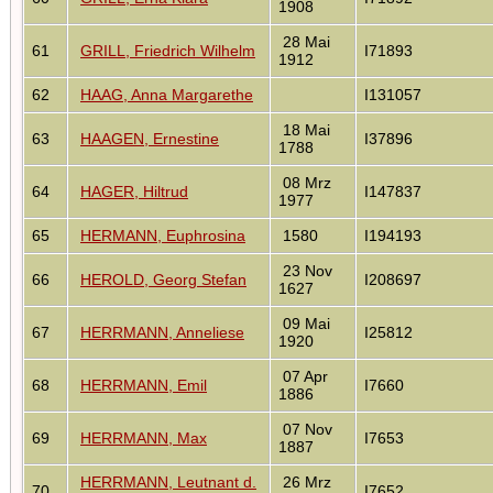
1908
28 Mai
61
GRILL, Friedrich Wilhelm
I71893
1912
62
HAAG, Anna Margarethe
I131057
18 Mai
63
HAAGEN, Ernestine
I37896
1788
08 Mrz
64
HAGER, Hiltrud
I147837
1977
65
HERMANN, Euphrosina
1580
I194193
23 Nov
66
HEROLD, Georg Stefan
I208697
1627
09 Mai
67
HERRMANN, Anneliese
I25812
1920
07 Apr
68
HERRMANN, Emil
I7660
1886
07 Nov
69
HERRMANN, Max
I7653
1887
HERRMANN, Leutnant d.
26 Mrz
70
I7652