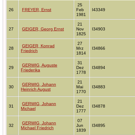
25
26
FREYER, Ernst
Feb
I43349
1981
21
27
GEIGER, Georg Ernst
Nov
I34903
1825
27
GEIGER, Konrad
28
Mrz
I34866
Friedrich
1814
31
GERWIG, Auguste
29
Dez
I34894
Friederika
1778
21
GERWIG, Johann
30
Mai
I34883
Heinrich August
1770
21
GERWIG, Johann
31
Dez
I34878
Michael
1777
07
GERWIG, Johann
32
Jun
I34895
Michael Friedrich
1839