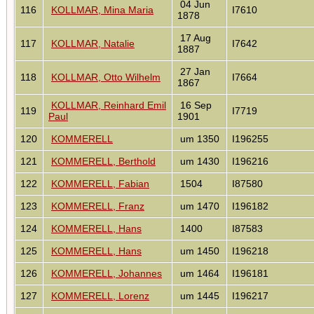
04 Jun
116
KOLLMAR, Mina Maria
I7610
1878
17 Aug
117
KOLLMAR, Natalie
I7642
1887
27 Jan
118
KOLLMAR, Otto Wilhelm
I7664
1867
KOLLMAR, Reinhard Emil
16 Sep
119
I7719
Paul
1901
120
KOMMERELL
um 1350
I196255
121
KOMMERELL, Berthold
um 1430
I196216
122
KOMMERELL, Fabian
1504
I87580
123
KOMMERELL, Franz
um 1470
I196182
124
KOMMERELL, Hans
1400
I87583
125
KOMMERELL, Hans
um 1450
I196218
126
KOMMERELL, Johannes
um 1464
I196181
127
KOMMERELL, Lorenz
um 1445
I196217