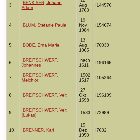
BENKISER, Johann
3
Aug
I144576
Adam
1763
19
4
BLUM, Stefanie Paula
Nov
I154674
1984
13
5
BODE, Erna Marie
Aug
I70039
1965
BREITSCHWERT,
nach
6
I196165
Johannes
1611
BREITSCHWERT,
1502
7
I105264
Melchior
1517
27
8
BREITSCHWERT, Veit
Okt
I196199
1598
BREITSCHWERT, Veit
9
1533
I72989
(Lukas)
15
10
BRENNER, Karl
Dez
I7632
1950