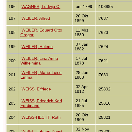
196
WAGNER, Ludwig C.
um 1799
I103895
20 Okt
197
WEILER, Alfred
I7637
1899
WEILER, Eduard Otto
11 Mrz
198
I7623
Gregor
1880
07 Jan
199
WEILER, Helene
I7624
1882
WEILER, Lina Anna
17 Jul
200
I7621
Wilhelmina
1878
WEILER, Marie-Luise
28 Jun
201
I7630
Emma
1883
02 Apr
202
WEISS, Elfriede
I25892
1912
WEISS, Friedrich Karl
21 Jul
203
I25816
Ferdinand
1885
20 Okt
204
WEISS-HECHT, Ruth
I25821
1909
02 Nov
205
WIBEL, Johann David
I23800