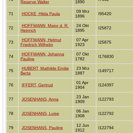
Reserve Walter
1890
09 Mrz
71
HOCKE, Hilda Paula
I95420
1896
HOFFMANN, Major d. R.
24 Okt
72
I25872
Heinrich
1895
HOFFMANN, Helmut
07 Apr
73
I25875
Friedrich Wilhelm
1923
HOFFMANN, Johanna
07 Okt
74
I176830
Pauline
1782
HUBERT, Mathilde Emilie
23 Mrz
75
I149717
Berta
1887
01 Apr
76
IFFERT, Gertrud
I124397
1904
23 Jan
77
JOSENHANS, Anna
I122793
1909
06 Jan
78
JOSENHANS, Luise
I122792
1908
12 Jun
79
JOSENHANS, Pauline
I122794
1912