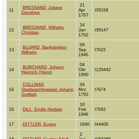
21
BRESSAND, Juliane
11
Apr
I39158
Dorothea
1757
24
BRESSAND, Wilhelm
12
Jan
I39147
Christian
1762
09
BUJARD, Bankdirektor
13
Sep
I7622
Wilhelm
1945
04
BURCHARD, Johann
14
Okt
I129442
Heinrich (Hans)
1990
COLLMAR,
04
15
Stadtwachtmeister Johann
Mrz
I7674
Gottlieb
1792
10
16
DILL, Emilie Hedwig
Feb
I7592
1946
17
DITTLER, Eugen
1940
I44405
2
18
DITTLER, Gustav Adolf
Jan
I183288