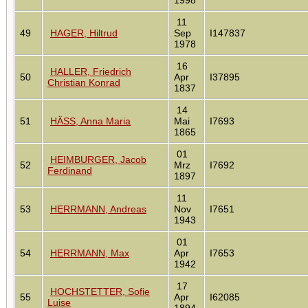
11
49
HAGER, Hiltrud
Sep
I147837
1978
16
HALLER, Friedrich
50
Apr
I37895
Christian Konrad
1837
14
51
HÄSS, Anna Maria
Mai
I7693
1865
01
HEIMBURGER, Jacob
52
Mrz
I7692
Ferdinand
1897
11
53
HERRMANN, Andreas
Nov
I7651
1943
01
54
HERRMANN, Max
Apr
I7653
1942
17
HOCHSTETTER, Sofie
55
Apr
I62085
Luise
1894