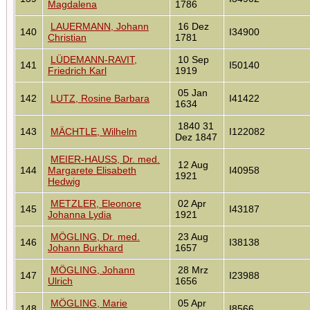
Magdalena
1786
LAUERMANN, Johann
16 Dez
140
I34900
Christian
1781
LÜDEMANN-RAVIT,
10 Sep
141
I50140
Friedrich Karl
1919
05 Jan
142
LUTZ, Rosine Barbara
I41422
1634
1840 31
143
MÄCHTLE, Wilhelm
I122082
Dez 1847
MEIER-HAUSS, Dr. med.
12 Aug
144
Margarete Elisabeth
I40958
1921
Hedwig
METZLER, Eleonore
02 Apr
145
I43187
Johanna Lydia
1921
MÖGLING, Dr. med.
23 Aug
146
I38138
Johann Burkhard
1657
MÖGLING, Johann
28 Mrz
147
I23988
Ulrich
1656
MÖGLING, Marie
05 Apr
148
I8566