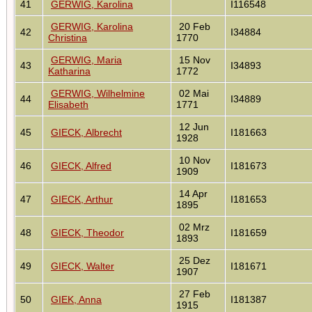
41
GERWIG, Karolina
I116548
GERWIG, Karolina
20 Feb
42
I34884
Christina
1770
GERWIG, Maria
15 Nov
43
I34893
Katharina
1772
GERWIG, Wilhelmine
02 Mai
44
I34889
Elisabeth
1771
12 Jun
45
GIECK, Albrecht
I181663
1928
10 Nov
46
GIECK, Alfred
I181673
1909
14 Apr
47
GIECK, Arthur
I181653
1895
02 Mrz
48
GIECK, Theodor
I181659
1893
25 Dez
49
GIECK, Walter
I181671
1907
27 Feb
50
GIEK, Anna
I181387
1915