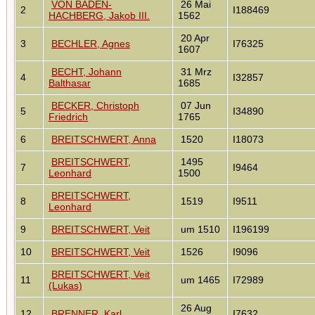
VON BADEN-
26 Mai
2
I188469
HACHBERG, Jakob III.
1562
20 Apr
3
BECHLER, Agnes
I76325
1607
BECHT, Johann
31 Mrz
4
I32857
Balthasar
1685
BECKER, Christoph
07 Jun
5
I34890
Friedrich
1765
6
BREITSCHWERT, Anna
1520
I18073
BREITSCHWERT,
1495
7
I9464
Leonhard
1500
BREITSCHWERT,
8
1519
I9511
Leonhard
9
BREITSCHWERT, Veit
um 1510
I196199
10
BREITSCHWERT, Veit
1526
I9096
BREITSCHWERT, Veit
11
um 1465
I72989
(Lukas)
26 Aug
12
BRENNER, Karl
I7632