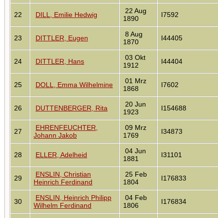
22 Aug
22
DILL, Emilie Hedwig
I7592
1890
8 Aug
23
DITTLER, Eugen
I44405
1870
03 Okt
24
DITTLER, Hans
I44404
1912
01 Mrz
25
DOLL, Emma Wilhelmine
I7602
1868
20 Jun
26
DUTTENBERGER, Rita
I154688
1923
EHRENFEUCHTER,
09 Mrz
27
I34873
Johann Jakob
1769
04 Jun
28
ELLER, Adelheid
I31101
1881
ENSLIN, Christian
25 Feb
29
I176833
Heinrich Ferdinand
1804
ENSLIN, Heinrich Philipp
04 Feb
30
I176834
Wilhelm Ferdinand
1806