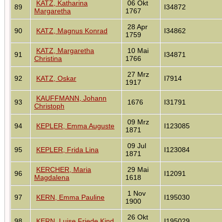
KATZ, Katharina
06 Okt
89
I34872
Margaretha
1767
28 Apr
90
KATZ, Magnus Konrad
I34862
1759
KATZ, Margaretha
10 Mai
91
I34871
Christina
1766
27 Mrz
92
KATZ, Oskar
I7914
1917
KAUFFMANN, Johann
93
1676
I31791
Christoph
09 Mrz
94
KEPLER, Emma Auguste
I123085
1871
09 Jul
95
KEPLER, Frida Lina
I123084
1871
KERCHER, Maria
29 Mai
96
I12091
Magdalena
1618
1 Nov
97
KERN, Emma Pauline
I195030
1900
26 Okt
98
KERN, Luise Friede Kind
I195029