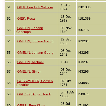
18 Apr
51
GIEK, Friedrich Wilhelm
I181396
1924
18 Dez
52
GIEK, Rosa
I181389
1919
GMELIN, Johann
06 Nov
53
I56715
Christoph
1640
29 Sep
54
GMELIN, Johann Georg
I63294
1639
08 Dez
55
GMELIN, Johann Georg
I63295
1642
56
GMELIN, Michael
1647
I63297
03 Dez
57
GMELIN, Simon
I63296
1644
GOSSWEILER, Gottlieb
02 Okt
58
I34885
Friedrich
1761
um 1555
59
GREISS, Dr. jur. Jakob
I50844
/ 1580
25 Jul
60
GRILL, Erna Klara
I71892