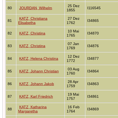
25 Dez
80
JOURDAN, Wilhelm
I116545
1855
KATZ, Christiana
27 Dez
81
I34865
Elisabetha
1762
10 Mai
82
KATZ, Christina
I34870
1765
07 Jan
83
KATZ, Christina
I34876
1769
12 Dez
84
KATZ, Helena Christina
I34877
1772
03 Aug
85
KATZ, Johann Christian
I34864
1760
28 Apr
86
KATZ, Johann Jakob
I34863
1759
19 Mai
87
KATZ, Karl Friedrich
I34861
1757
KATZ, Katharina
16 Feb
88
I34869
Margaretha
1764