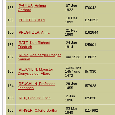
PAULUS, Helmut
07 Jan
158
I70042
Gerhard
1922
10 Dez
159
PFEIFFER, Karl
I150353
1893
21 Feb
160
PREGITZER, Anna
I182844
1869
RATZ, Kurt Richard
24 Jun
161
I25901
Friedrich
1914
RENZ, Adelberger Pfleger
162
um 1538
I18027
Samuel
zwischen
REUCHLIN, Magister
163
1457 und
I57930
Dionysius der Ältere
1472
REUCHLIN, Professor
29 Jan
164
I57928
Johannes
1455
2 Jun
165
REX, Prof. Dr. Erich
I25830
1896
03 Mai
166
RINGER, Cäcilie Bertha
I114982
1849