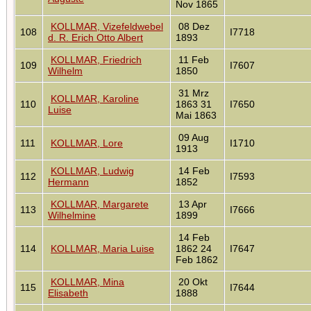
Nov 1865
KOLLMAR, Vizefeldwebel
08 Dez
108
I7718
d. R. Erich Otto Albert
1893
KOLLMAR, Friedrich
11 Feb
109
I7607
Wilhelm
1850
31 Mrz
KOLLMAR, Karoline
110
1863 31
I7650
Luise
Mai 1863
09 Aug
111
KOLLMAR, Lore
I1710
1913
KOLLMAR, Ludwig
14 Feb
112
I7593
Hermann
1852
KOLLMAR, Margarete
13 Apr
113
I7666
Wilhelmine
1899
14 Feb
114
KOLLMAR, Maria Luise
1862 24
I7647
Feb 1862
KOLLMAR, Mina
20 Okt
115
I7644
Elisabeth
1888