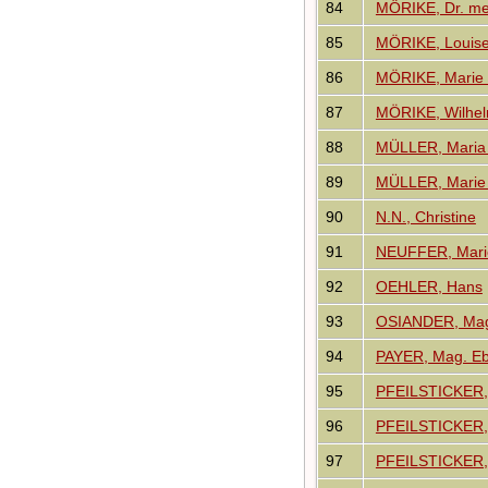
84
MÖRIKE, Dr. me
85
MÖRIKE, Louise 
86
MÖRIKE, Marie 
87
MÖRIKE, Wilhe
88
MÜLLER, Maria 
89
MÜLLER, Marie E
90
N.N., Christine
91
NEUFFER, Marie
92
OEHLER, Hans
93
OSIANDER, Mag
94
PAYER, Mag. Ebe
95
PFEILSTICKER, C
96
PFEILSTICKER, 
97
PFEILSTICKER, F