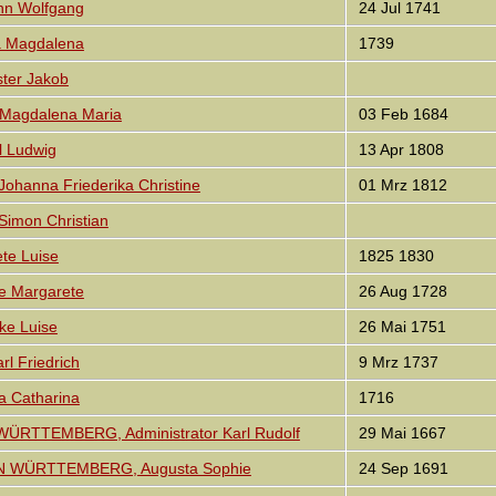
n Wolfgang
24 Jul 1741
 Magdalena
1739
ter Jakob
Magdalena Maria
03 Feb 1684
 Ludwig
13 Apr 1808
hanna Friederika Christine
01 Mrz 1812
imon Christian
te Luise
1825 1830
ne Margarete
26 Aug 1728
ke Luise
26 Mai 1751
l Friedrich
9 Mrz 1737
 Catharina
1716
RTTEMBERG, Administrator Karl Rudolf
29 Mai 1667
 WÜRTTEMBERG, Augusta Sophie
24 Sep 1691