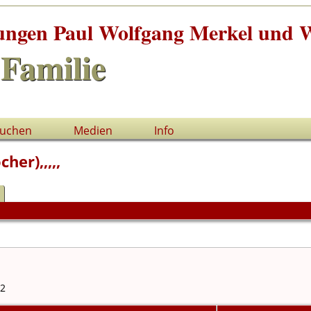
tungen Paul Wolfgang Merkel und W
Familie
uchen
Medien
Info
her),,,,,
12