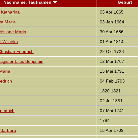
Nachname, Taufnamen
Geburt
Katharina
05 Apr 1665
a Maria
03 Jan 1664
stiane Maria
30 Apr 1686
l Wilhelm
01 Apr 1814
ristian Friedrich
22 Okt 1728
ister Elias Benjamin
12 Mai 1767
Marie
15 Mai 1791
edrich
04 Feb 1703
1820 1821
02 Jul 1851
iedrich
07 Mai 1741
1784
Barbara
15 Apr 1709