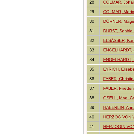
28
COLMAR, Johan
29
COLMAR, Maria
30
DÖRNER, Magis
31
DURST, Sophia 
32
ELSÄSSER, Karl
33
ENGELHARDT, Jo
34
ENGELHARDT, S
35
EYRICH, Elisabe
36
FABER, Christi
37
FABER, Friederi
38
GSELL, Mag. Car
39
HÄBERLIN, Anna
40
HERZOG VON WÜ
41
HERZOGIN VON