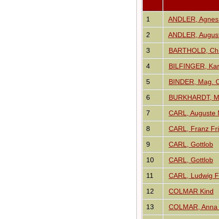
Audio-Aufnahmen
Alben
1
ANDLER, Agnes 
Alle Medien
2
ANDLER, August
Friedhöfe
Orte
3
BARTHOLD, Chri
Notizen
Daten und
4
BILFINGER, Kar
Jahrestage
Kalender
5
BINDER, Mag. Ch
Berichte
6
BURKHARDT, Mag
Quellen
Aufbewahrungsorte
7
CARL, Auguste 
Statistik
Sprache ändern
8
CARL, Franz Fri
Lesezeichen
9
CARL, Gottlob
Kontakt
10
CARL, Gottlob
11
CARL, Ludwig Fr
12
COLMAR Kind
13
COLMAR, Anna 