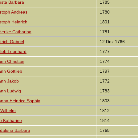
sta Barbara
1785
stoph Andreas
1780
toph Heinrich
1801
erike Catharina
1781
rich Gabriel
12 Dez 1766
ieb Leonhard
1777
n Christian
1774
n Gottlieb
1797
nn Jakob
1772
nn Ludwig
1783
na Heinrica Sophia
1803
Wilhelm
1812
 Katharine
1814
alena Barbara
1765