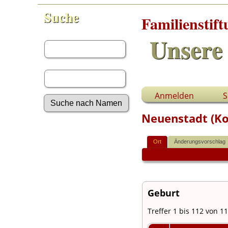
Suche
Familienstif
Vorname:
Unsere 
Nachname:
Anmelden
S
Neuenstadt (Koc
Erweiterte Suche
Nachnamen
Ort
Änderungsvorschlag
Anmelden
Aktuelles
Gesuchte Angaben
Fotos
Geburt
Video-Aufnahmen
Dokumente
Treffer 1 bis 112 von 1
Geschichten
Grabsteine