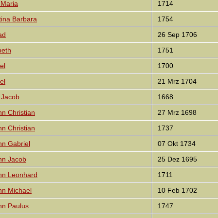
Maria
1714
ina Barbara
1754
ad
26 Sep 1706
beth
1751
el
1700
el
21 Mrz 1704
 Jacob
1668
 Christian
27 Mrz 1698
 Christian
1737
n Gabriel
07 Okt 1734
n Jacob
25 Dez 1695
n Leonhard
1711
n Michael
10 Feb 1702
n Paulus
1747