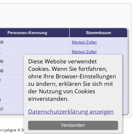
Personen-Kennung
Stammbaum
49
Merkel-Zeller
1
Merkel-Zeller
Diese Website verwendet
46
Merkel-Zeller
Cookies. Wenn Sie fortfahren,
48
Merkel-Zeller
ohne Ihre Browser-Einstellungen
2
Merkel-Zeller
zu ändern, erklären Sie sich mit
der Nutzung von Cookies
Merkel-Zeller
einverstanden.
4
Merkel-Zeller
47
Merkel-Zeller
Datenschutzerklärung anzeigen
Verstanden
in Lythgoe © 2001-2026.