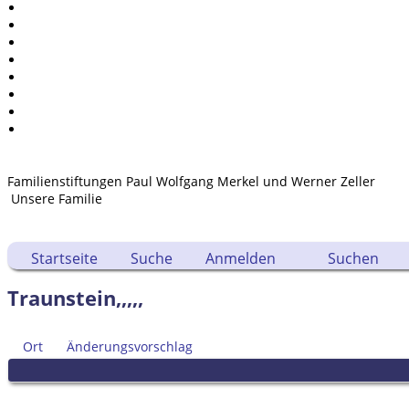
Kalender
Berichte
Quellen
Aufbewahrungsorte
Statistik
Sprache ändern
Lesezeichen
Kontakt
Familienstiftungen Paul Wolfgang Merkel und Werner Zeller
Unsere Familie
Startseite
Suche
Anmelden
Suchen
Traunstein,,,,,
Ort
Änderungsvorschlag