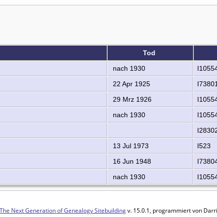
Tod
nach 1930
I1055
22 Apr 1925
I7380
29 Mrz 1926
I1055
nach 1930
I1055
I2830
13 Jul 1973
I523
16 Jun 1948
I7380
nach 1930
I1055
The Next Generation of Genealogy Sitebuilding
v. 15.0.1, programmiert von Darr