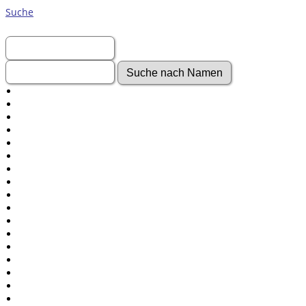
Suche
Vorname:
Nachname:
Erweiterte Suche
Nachnamen
Anmelden
Aktuelles
Gesuchte Angaben
Fotos
Video-Aufnahmen
Dokumente
Geschichten
Grabsteine
Audio-Aufnahmen
Alben
Alle Medien
Friedhöfe
Orte
Notizen
Daten und Jahrestage