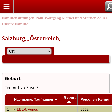
Familienstiftungen Paul Wolfgang Merkel und Werner Zeller
Unsere Familie
Salzburg,,,Österreich,,
Geburt
Treffer 1 bis 7 von 7
Geburt
Nachname, Taufnamen
Personen-Kennun
1
EBER, Agnes
I5662