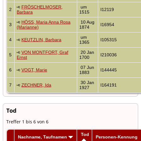
FRÖSCHELMOSER,
um
2
I12119
Barbara
1515
HÖSS, Maria Anna Rosa
10 Aug
3
I16954
(Marianne)
1874
um
4
KEUTZLIN, Barbara
I105315
1365
VON MONTFORT, Graf
20 Jan
5
I210036
Ernst
1700
07 Jun
6
VOGT, Marie
I144445
1883
30 Jan
7
ZECHNER, Ida
I164191
1927
Tod
Treffer 1 bis 6 von 6
Tod
Nachname, Taufnamen
Personen-Kennung