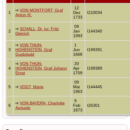
12
VON MONTFORT, Graf
1
Dez
I210034
Anton III.
1733
09
SCHALL, Dr. jur. Fritz
2
Jan
I144340
Dietrich
1993
VON THUN-
1
3
HOHENSTEIN, Graf
Jun
I199391
Guidobald
1668
VON THUN-
20
4
HOHENSTEIN, Graf Johann
Apr
I199389
Ernst
1709
09
5
VOGT, Marie
Mai
I144445
1963
9
VON BAYERN, Charlotte
6
Feb
I26301
Auguste
1873