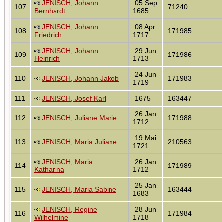
JENISCH, Johann
05 Sep
107
I71240
Bernhardt
1685
JENISCH, Johann
08 Apr
108
I171985
Friedrich
1717
JENISCH, Johann
29 Jun
109
I171986
Heinrich
1713
24 Jun
110
JENISCH, Johann Jakob
I171983
1719
111
JENISCH, Josef Karl
1675
I163447
26 Jan
112
JENISCH, Juliane Marie
I171988
1712
19 Mai
113
JENISCH, Maria Juliane
I210563
1721
JENISCH, Maria
26 Jan
114
I171989
Katharina
1712
25 Jan
115
JENISCH, Maria Sabine
I163444
1683
JENISCH, Regine
28 Jun
116
I171984
Wilhelmine
1718