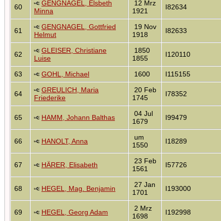
GENGNAGEL, Elsbeth
12 Mrz
60
I82634
Minna
1921
GENGNAGEL, Gottfried
19 Nov
61
I82633
Helmut
1918
GLEISER, Christiane
1850
62
I120110
Luise
1855
63
GOHL, Michael
1600
I115155
GREULICH, Maria
20 Feb
64
I78352
Friederike
1745
04 Jul
65
HAMM, Johann Balthas
I99479
1679
um
66
HANOLT, Anna
I18289
1550
23 Feb
67
HÄRER, Elisabeth
I57726
1561
27 Jan
68
HEGEL, Mag. Benjamin
I193000
1701
2 Mrz
69
HEGEL, Georg Adam
I192998
1698