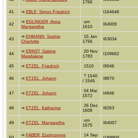
1766
41
EBLE, Simon Friedrich
I164646
EGLINGER, Anna
um
42
I64009
Margaretha
1610
EHMANN, Sophie
15 Jan
43
I63034
Charlotte
1756
ERNST, Sabine
20 Nov
44
I109662
Magdalene
1783
45
ETZEL, Friedrich
1510
I9046
? 1540
46
ETZEL, Johann
I8870
/ 1545
04 Mai
47
ETZEL, Johann
I4946
1572
26 Dez
48
ETZEL, Katharina
I8263
1608
um
49
ETZEL, Margaretha
I64007
1575
FABER, Euphrosyne
14 Sep
50
I189900