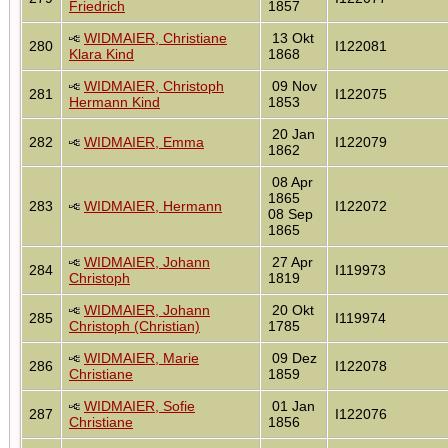
Friedrich
1857
WIDMAIER, Christiane
13 Okt
280
I122081
Klara Kind
1868
WIDMAIER, Christoph
09 Nov
281
I122075
Hermann Kind
1853
20 Jan
282
WIDMAIER, Emma
I122079
1862
08 Apr
1865
283
WIDMAIER, Hermann
I122072
08 Sep
1865
WIDMAIER, Johann
27 Apr
284
I119973
Christoph
1819
WIDMAIER, Johann
20 Okt
285
I119974
Christoph (Christian)
1785
WIDMAIER, Marie
09 Dez
286
I122078
Christiane
1859
WIDMAIER, Sofie
01 Jan
287
I122076
Christiane
1856