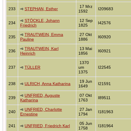
17 Mrz
233
STEPHAN, Esther
I209683
1592
STÖCKLE, Johann
12 Sep
234
I42576
Friedrich
1825
TRAUTWEIN, Emma
27 Okt
235
I60920
Pauline
1886
TRAUTWEIN, Karl
13 Mai
236
I60921
Heinrich
1856
1370
237
TÜLLER
um
I22545
1375
19 Jun
238
ULRICH, Anna Katharina
I21591
1649
UNFRIED, Auguste
07 Okt
239
I89511
Katharina
1763
UNFRIED, Charlotte
27 Jan
240
I181963
Ernestine
1794
05 Jun
241
UNFRIED, Friedrich Karl
I181964
1758