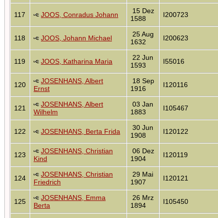
15 Dez
117
JOOS, Conradus Johann
I200723
1588
25 Aug
118
JOOS, Johann Michael
I200623
1632
22 Jun
119
JOOS, Katharina Maria
I55016
1593
JOSENHANS, Albert
18 Sep
120
I120116
Ernst
1916
JOSENHANS, Albert
03 Jan
121
I105467
Wilhelm
1883
30 Jun
122
JOSENHANS, Berta Frida
I120122
1908
JOSENHANS, Christian
06 Dez
123
I120119
Kind
1904
JOSENHANS, Christian
29 Mai
124
I120121
Friedrich
1907
JOSENHANS, Emma
26 Mrz
125
I105450
Berta
1894