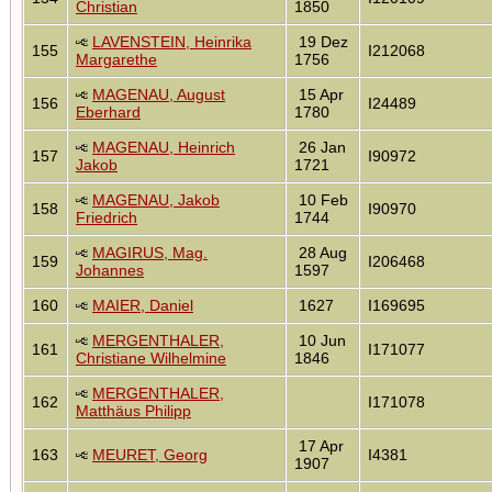
Christian
1850
LAVENSTEIN, Heinrika
19 Dez
155
I212068
Margarethe
1756
MAGENAU, August
15 Apr
156
I24489
Eberhard
1780
MAGENAU, Heinrich
26 Jan
157
I90972
Jakob
1721
MAGENAU, Jakob
10 Feb
158
I90970
Friedrich
1744
MAGIRUS, Mag.
28 Aug
159
I206468
Johannes
1597
160
MAIER, Daniel
1627
I169695
MERGENTHALER,
10 Jun
161
I171077
Christiane Wilhelmine
1846
MERGENTHALER,
162
I171078
Matthäus Philipp
17 Apr
163
MEURET, Georg
I4381
1907