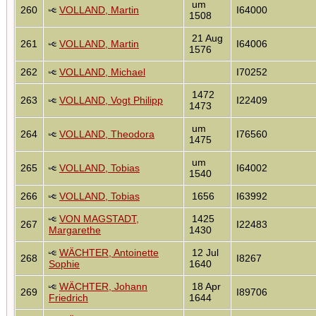
um
260
VOLLAND, Martin
I64000
1508
21 Aug
261
VOLLAND, Martin
I64006
1576
262
VOLLAND, Michael
I70252
1472
263
VOLLAND, Vogt Philipp
I22409
1473
um
264
VOLLAND, Theodora
I76560
1475
um
265
VOLLAND, Tobias
I64002
1540
266
VOLLAND, Tobias
1656
I63992
VON MAGSTADT,
1425
267
I22483
Margarethe
1430
WÄCHTER, Antoinette
12 Jul
268
I8267
Sophie
1640
WÄCHTER, Johann
18 Apr
269
I89706
Friedrich
1644