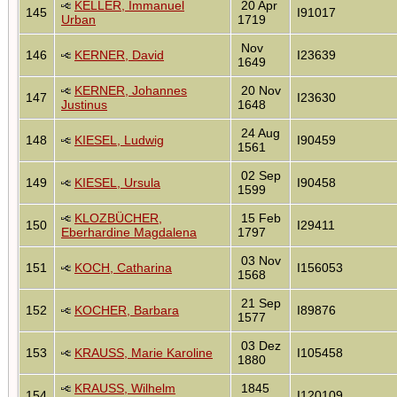
KELLER, Immanuel
20 Apr
145
I91017
Urban
1719
Nov
146
KERNER, David
I23639
1649
KERNER, Johannes
20 Nov
147
I23630
Justinus
1648
24 Aug
148
KIESEL, Ludwig
I90459
1561
02 Sep
149
KIESEL, Ursula
I90458
1599
KLOZBÜCHER,
15 Feb
150
I29411
Eberhardine Magdalena
1797
03 Nov
151
KOCH, Catharina
I156053
1568
21 Sep
152
KOCHER, Barbara
I89876
1577
03 Dez
153
KRAUSS, Marie Karoline
I105458
1880
KRAUSS, Wilhelm
1845
154
I120109