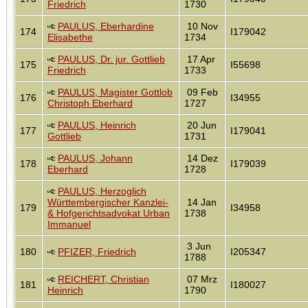
Friedrich
1730
PAULUS, Eberhardine
10 Nov
174
I179042
Elisabethe
1734
PAULUS, Dr. jur. Gottlieb
17 Apr
175
I55698
Friedrich
1733
PAULUS, Magister Gottlob
09 Feb
176
I34955
Christoph Eberhard
1727
PAULUS, Heinrich
20 Jun
177
I179041
Gottlieb
1731
PAULUS, Johann
14 Dez
178
I179039
Eberhard
1728
PAULUS, Herzoglich
Württembergischer Kanzlei-
14 Jan
179
I34958
& Hofgerichtsadvokat Urban
1738
Immanuel
3 Jun
180
PFIZER, Friedrich
I205347
1788
REICHERT, Christian
07 Mrz
181
I180027
Heinrich
1790