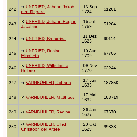
UNFRIED, Johann Jakob
13 Sep
242
I51201
der Jüngere
1724
UNFRIED, Johann Regine
16 Jul
243
I51204
Jacobine
1769
11 Dez
244
UNFRIED, Katharina
I90114
1625
UNFRIED, Rosine
10 Aug
245
I67705
Elisabeth
1709
UNFRIED, Wilhelmine
09 Nov
246
I62244
Helene
1770
17 Jun
247
VARNBÜHLER, Johann
I187850
1633
17 Mai
248
VARNBÜHLER, Matthäus
I183719
1632
26 Jan
249
VARNBÜHLER, Regine
I67670
1627
VARNBÜHLER, Ulrich
23 Okt
250
I99333
Christoph der Ältere
1629