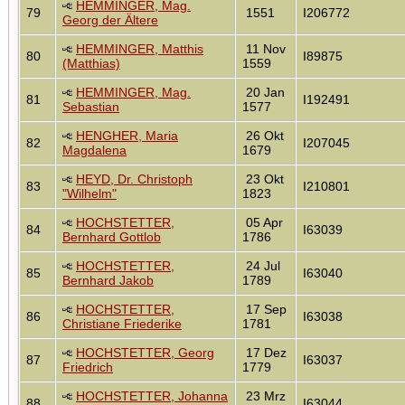
HEMMINGER, Mag.
79
1551
I206772
Georg der Ältere
HEMMINGER, Matthis
11 Nov
80
I89875
(Matthias)
1559
HEMMINGER, Mag.
20 Jan
81
I192491
Sebastian
1577
HENGHER, Maria
26 Okt
82
I207045
Magdalena
1679
HEYD, Dr. Christoph
23 Okt
83
I210801
"Wilhelm"
1823
HOCHSTETTER,
05 Apr
84
I63039
Bernhard Gottlob
1786
HOCHSTETTER,
24 Jul
85
I63040
Bernhard Jakob
1789
HOCHSTETTER,
17 Sep
86
I63038
Christiane Friederike
1781
HOCHSTETTER, Georg
17 Dez
87
I63037
Friedrich
1779
HOCHSTETTER, Johanna
23 Mrz
88
I63044