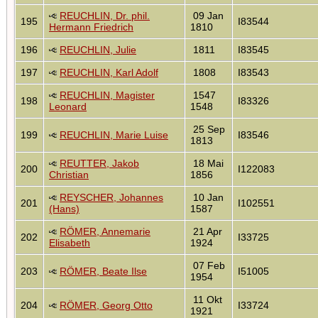
REUCHLIN, Dr. phil.
09 Jan
195
I83544
Hermann Friedrich
1810
196
REUCHLIN, Julie
1811
I83545
197
REUCHLIN, Karl Adolf
1808
I83543
REUCHLIN, Magister
1547
198
I83326
Leonard
1548
25 Sep
199
REUCHLIN, Marie Luise
I83546
1813
REUTTER, Jakob
18 Mai
200
I122083
Christian
1856
REYSCHER, Johannes
10 Jan
201
I102551
(Hans)
1587
RÖMER, Annemarie
21 Apr
202
I33725
Elisabeth
1924
07 Feb
203
RÖMER, Beate Ilse
I51005
1954
11 Okt
204
RÖMER, Georg Otto
I33724
1921