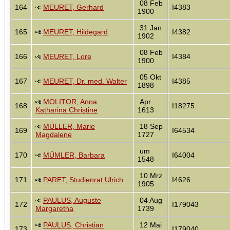
08 Feb
164
MEURET, Gerhard
I4383
1900
31 Jan
165
MEURET, Hildegard
I4382
1902
08 Feb
166
MEURET, Lore
I4384
1900
05 Okt
167
MEURET, Dr. med. Walter
I4385
1898
MOLITOR, Anna
Apr
168
I18275
Katharina Christine
1613
MÜLLER, Marie
18 Sep
169
I64534
Magdalene
1727
um
170
MÜMLER, Barbara
I64004
1548
10 Mrz
171
PARET, Studienrat Ulrich
I4626
1905
PAULUS, Auguste
04 Aug
172
I179043
Margaretha
1739
PAULUS, Christian
12 Mai
173
I179040