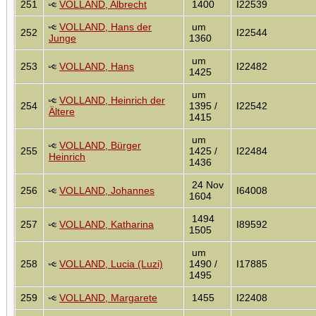
251
VOLLAND, Albrecht
1400
I22539
VOLLAND, Hans der
um
252
I22544
Junge
1360
um
253
VOLLAND, Hans
I22482
1425
um
VOLLAND, Heinrich der
254
1395 /
I22542
Ältere
1415
um
VOLLAND, Bürger
255
1425 /
I22484
Heinrich
1436
24 Nov
256
VOLLAND, Johannes
I64008
1604
1494
257
VOLLAND, Katharina
I89592
1505
um
258
VOLLAND, Lucia (Luzi)
1490 /
I17885
1495
259
VOLLAND, Margarete
1455
I22408