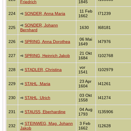
Friedrich
1845
11 Feb
224
SONDER, Anna Maria
I71239
1662
SONDER, Johann
225
1630
I68181
Bernhard
06 Mai
226
SPRING, Anna Dorothea
I47976
1649
21 Okt
227
SPRING, Heinrich Jakob
I102768
1684
vor
228
STADLER, Christina
I102979
1541
23 Apr
229
STAHL, Maria
I41261
1604
03 Okt
230
STAHL, Ulrich
I41274
1558
04 Aug
231
STAUSS, Eberhardine
I135906
1793
STEINWEG, Mag. Johann
3 Feb
232
I12628
Jakob
1662