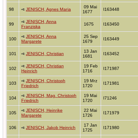
09 Mai
98
JENISCH, Agnes Maria
I163448
1677
JENISCH, Anna
99
1675
I163450
Franziska
JENISCH, Anna
25 Sep
100
I163449
Margarete
1679
13 Jan
101
JENISCH, Christian
I163452
1681
JENISCH, Christian
19 Feb
102
I171987
Heinrich
1716
JENISCH, Christoph
19 Mrz
103
I171981
Friedrich
1720
JENISCH, Mag. Christoph
19 Mai
104
I71246
Friedrich
1720
JENISCH, Heinrike
22 Mai
105
I171979
Margarete
1726
17 Jan
106
JENISCH, Jakob Heinrich
I171980
1725