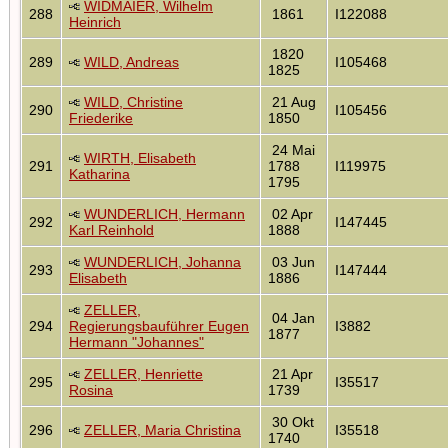
WIDMAIER, Wilhelm
288
1861
I122088
Heinrich
1820
289
WILD, Andreas
I105468
1825
WILD, Christine
21 Aug
290
I105456
Friederike
1850
24 Mai
WIRTH, Elisabeth
291
1788
I119975
Katharina
1795
WUNDERLICH, Hermann
02 Apr
292
I147445
Karl Reinhold
1888
WUNDERLICH, Johanna
03 Jun
293
I147444
Elisabeth
1886
ZELLER,
04 Jan
294
Regierungsbauführer Eugen
I3882
1877
Hermann "Johannes"
ZELLER, Henriette
21 Apr
295
I35517
Rosina
1739
30 Okt
296
ZELLER, Maria Christina
I35518
1740