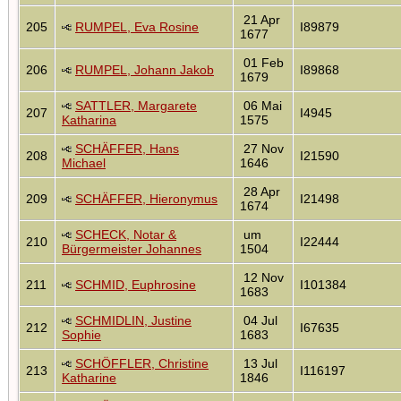
21 Apr
205
RUMPEL, Eva Rosine
I89879
1677
01 Feb
206
RUMPEL, Johann Jakob
I89868
1679
SATTLER, Margarete
06 Mai
207
I4945
Katharina
1575
SCHÄFFER, Hans
27 Nov
208
I21590
Michael
1646
28 Apr
209
SCHÄFFER, Hieronymus
I21498
1674
SCHECK, Notar &
um
210
I22444
Bürgermeister Johannes
1504
12 Nov
211
SCHMID, Euphrosine
I101384
1683
SCHMIDLIN, Justine
04 Jul
212
I67635
Sophie
1683
SCHÖFFLER, Christine
13 Jul
213
I116197
Katharine
1846