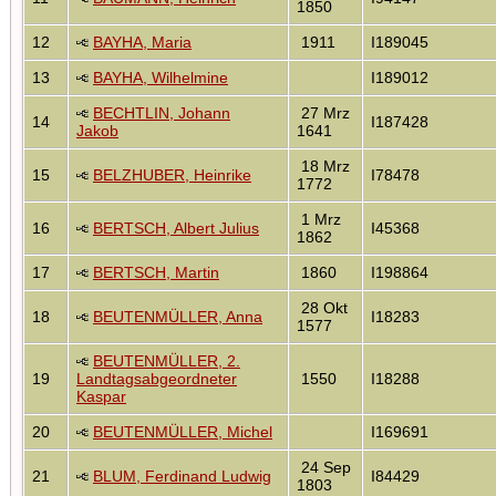
1850
12
BAYHA, Maria
1911
I189045
13
BAYHA, Wilhelmine
I189012
BECHTLIN, Johann
27 Mrz
14
I187428
Jakob
1641
18 Mrz
15
BELZHUBER, Heinrike
I78478
1772
1 Mrz
16
BERTSCH, Albert Julius
I45368
1862
17
BERTSCH, Martin
1860
I198864
28 Okt
18
BEUTENMÜLLER, Anna
I18283
1577
BEUTENMÜLLER, 2.
19
Landtagsabgeordneter
1550
I18288
Kaspar
20
BEUTENMÜLLER, Michel
I169691
24 Sep
21
BLUM, Ferdinand Ludwig
I84429
1803