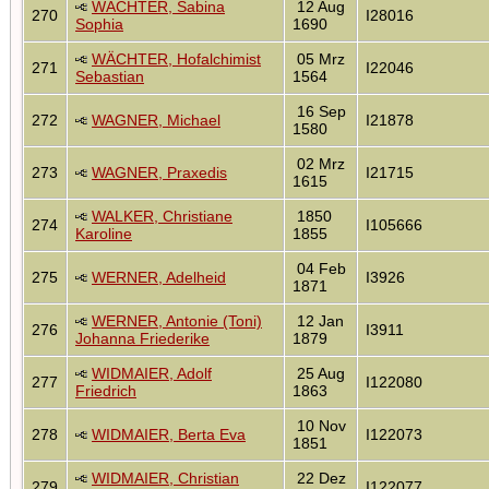
WÄCHTER, Sabina
12 Aug
270
I28016
Sophia
1690
WÄCHTER, Hofalchimist
05 Mrz
271
I22046
Sebastian
1564
16 Sep
272
WAGNER, Michael
I21878
1580
02 Mrz
273
WAGNER, Praxedis
I21715
1615
WALKER, Christiane
1850
274
I105666
Karoline
1855
04 Feb
275
WERNER, Adelheid
I3926
1871
WERNER, Antonie (Toni)
12 Jan
276
I3911
Johanna Friederike
1879
WIDMAIER, Adolf
25 Aug
277
I122080
Friedrich
1863
10 Nov
278
WIDMAIER, Berta Eva
I122073
1851
WIDMAIER, Christian
22 Dez
279
I122077