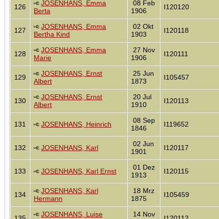
JOSENHANS, Emma
08 Feb
126
I120120
Berta
1906
JOSENHANS, Emma
02 Okt
127
I120118
Bertha Kind
1903
JOSENHANS, Emma
27 Nov
128
I120111
Marie
1906
JOSENHANS, Ernst
25 Jun
129
I105457
Albert
1873
JOSENHANS, Ernst
20 Jul
130
I120113
Albert
1910
08 Sep
131
JOSENHANS, Heinrich
I119652
1846
02 Jun
132
JOSENHANS, Karl
I120117
1901
01 Dez
133
JOSENHANS, Karl Ernst
I120115
1913
JOSENHANS, Karl
18 Mrz
134
I105459
Hermann
1875
JOSENHANS, Luise
14 Nov
135
I120112