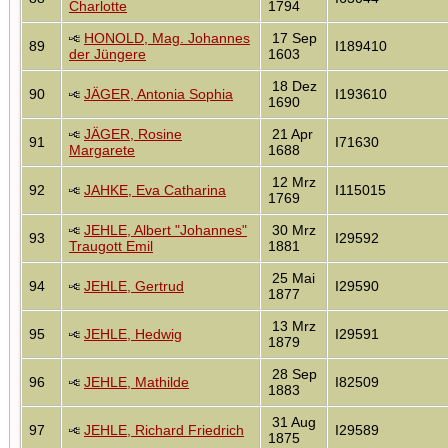
Charlotte
1794
HONOLD, Mag. Johannes
17 Sep
89
I189410
der Jüngere
1603
18 Dez
90
JÄGER, Antonia Sophia
I193610
1690
JÄGER, Rosine
21 Apr
91
I71630
Margarete
1688
12 Mrz
92
JAHKE, Eva Catharina
I115015
1769
JEHLE, Albert "Johannes"
30 Mrz
93
I29592
Traugott Emil
1881
25 Mai
94
JEHLE, Gertrud
I29590
1877
13 Mrz
95
JEHLE, Hedwig
I29591
1879
28 Sep
96
JEHLE, Mathilde
I82509
1883
31 Aug
97
JEHLE, Richard Friedrich
I29589
1875