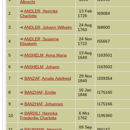
Albrecht
ANDLER, Heinrike
13 Feb
2
I69084
Charlotte
1726
24 Aug
3
ANDLER, Johann Wilhelm
I68600
1763
ANDLER, Susanne
24 Nov
4
I55667
Elisabeth
1722
13 Aug
5
ANSHELM, Anna Maria
I163501
1649
6
ANSHELM, Johann
I163502
29 Nov
7
BANZAF, Amalie Adelheid
I209354
1840
16 Jan
8
BANZHAF, Emilie
I175165
1846
9
BANZHAF, Johannes
I175166
BARDILI, Heinrika
6 Mrz
10
I195360
Friederike Charlotte
1762
09 Sep
11
BAUMANN, Heinrich
I94147