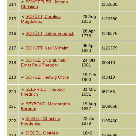
SCHÖFFLER, Johann
214
I182035
Christian
SCHÜTT, Carolina
29 Aug
215
I126380
Magdalena
1835
28 Apr
216
SCHÜTT, Jakob Friedrich
I126376
1778
05 Apr
217
SCHÜTT, Karl Wilhelm
I126379
1823
SCHÜZ, Dr. phil. habil.
24 Okt
218
I33413
Ernst Paul Theodor
1901
19 Feb
219
SCHÜZ, Hedwig Ottilie
I33419
1900
SEEFRIED, Theodor
31 Mrz
220
I67165
Friedrich
1651
SEYBOLD, Margaretha
19 Aug
221
I209058
Barbara
1687
SIEGEL, Christine
22 Jan
222
I105460
Friederike
1879
SIEGEL, Gottlieb
1840
223
I105665