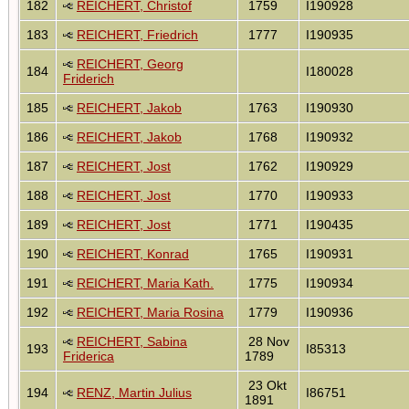
182
REICHERT, Christof
1759
I190928
183
REICHERT, Friedrich
1777
I190935
REICHERT, Georg
184
I180028
Friderich
185
REICHERT, Jakob
1763
I190930
186
REICHERT, Jakob
1768
I190932
187
REICHERT, Jost
1762
I190929
188
REICHERT, Jost
1770
I190933
189
REICHERT, Jost
1771
I190435
190
REICHERT, Konrad
1765
I190931
191
REICHERT, Maria Kath.
1775
I190934
192
REICHERT, Maria Rosina
1779
I190936
REICHERT, Sabina
28 Nov
193
I85313
Friderica
1789
23 Okt
194
RENZ, Martin Julius
I86751
1891