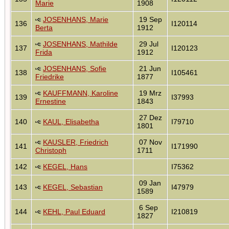
Marie
1908
JOSENHANS, Marie
19 Sep
136
I120114
Berta
1912
JOSENHANS, Mathilde
29 Jul
137
I120123
Frida
1912
JOSENHANS, Sofie
21 Jun
138
I105461
Friedrike
1877
KAUFFMANN, Karoline
19 Mrz
139
I37993
Ernestine
1843
27 Dez
140
KAUL, Elisabetha
I79710
1801
KAUSLER, Friedrich
07 Nov
141
I171990
Christoph
1711
142
KEGEL, Hans
I75362
09 Jan
143
KEGEL, Sebastian
I47979
1589
6 Sep
144
KEHL, Paul Eduard
I210819
1827