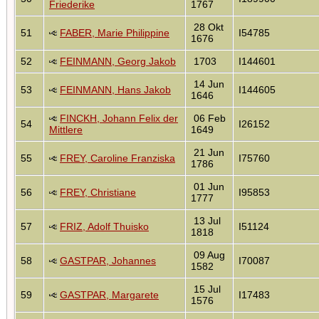
Friederike
1767
28 Okt
51
FABER, Marie Philippine
I54785
1676
52
FEINMANN, Georg Jakob
1703
I144601
14 Jun
53
FEINMANN, Hans Jakob
I144605
1646
FINCKH, Johann Felix der
06 Feb
54
I26152
Mittlere
1649
21 Jun
55
FREY, Caroline Franziska
I75760
1786
01 Jun
56
FREY, Christiane
I95853
1777
13 Jul
57
FRIZ, Adolf Thuisko
I51124
1818
09 Aug
58
GASTPAR, Johannes
I70087
1582
15 Jul
59
GASTPAR, Margarete
I17483
1576