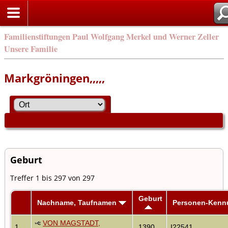
Familienstiftungen Paul Wolfgang Merkel und Werner Zeller
Unsere Familie
Markgröningen,,,,,
Geburt
Treffer 1 bis 297 von 297
Geburt
Nachname, Taufnamen
Personen-Kenn
VON MAGSTADT,
1
1390
I22541