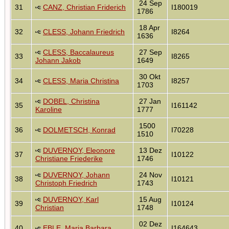
24 Sep
31
CANZ, Christian Friderich
I180019
1786
18 Apr
32
CLESS, Johann Friedrich
I8264
1636
CLESS, Baccalaureus
27 Sep
33
I8265
Johann Jakob
1649
30 Okt
34
CLESS, Maria Christina
I8257
1703
DOBEL, Christina
27 Jan
35
I161142
Karoline
1777
1500
36
DOLMETSCH, Konrad
I70228
1510
DUVERNOY, Eleonore
13 Dez
37
I10122
Christiane Friederike
1746
DUVERNOY, Johann
24 Nov
38
I10121
Christoph Friedrich
1743
DUVERNOY, Karl
15 Aug
39
I10124
Christian
1748
02 Dez
40
EBLE, Maria Barbara
I164643