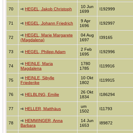
10 Jun
70
HEGEL, Jakob Christoph
I192999
1699
9 Apr
71
HEGEL, Johann Friedrich
I192997
1696
HEGEL, Marie Margarete
04 Aug
72
I39165
(Magdalena)
1697
2 Feb
73
HEGEL, Philipp Adam
I192996
1695
HEINLE, Maria
1780
74
I119916
Magdalena
1785
HEINLE, Sibylle
10 Okt
75
I119915
Friederike
1802
26 Okt
76
HELBLING, Emilie
I186294
1834
um
77
HELLER, Matthäus
I11793
1502
HEMMINGER, Anna
14 Jun
78
I89872
Barbara
1653