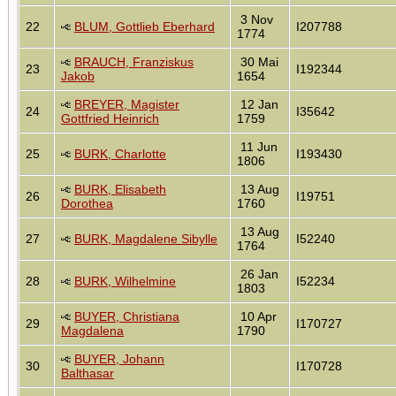
3 Nov
22
BLUM, Gottlieb Eberhard
I207788
1774
BRAUCH, Franziskus
30 Mai
23
I192344
Jakob
1654
BREYER, Magister
12 Jan
24
I35642
Gottfried Heinrich
1759
11 Jun
25
BURK, Charlotte
I193430
1806
BURK, Elisabeth
13 Aug
26
I19751
Dorothea
1760
13 Aug
27
BURK, Magdalene Sibylle
I52240
1764
26 Jan
28
BURK, Wilhelmine
I52234
1803
BUYER, Christiana
10 Apr
29
I170727
Magdalena
1790
BUYER, Johann
30
I170728
Balthasar