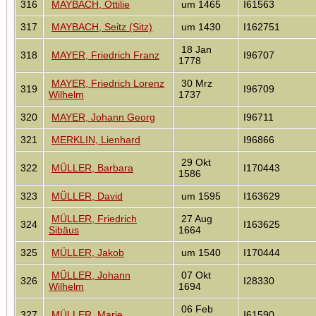
316
MAYBACH, Ottilie
um 1465
I61563
317
MAYBACH, Seitz (Sitz)
um 1430
I162751
18 Jan
318
MAYER, Friedrich Franz
I96707
1778
MAYER, Friedrich Lorenz
30 Mrz
319
I96709
Wilhelm
1737
320
MAYER, Johann Georg
I96711
321
MERKLIN, Lienhard
I96866
29 Okt
322
MÜLLER, Barbara
I170443
1586
323
MÜLLER, David
um 1595
I163629
MÜLLER, Friedrich
27 Aug
324
I163625
Sibäus
1664
325
MÜLLER, Jakob
um 1540
I170444
MÜLLER, Johann
07 Okt
326
I28330
Wilhelm
1694
06 Feb
327
MÜLLER, Marie
I61590