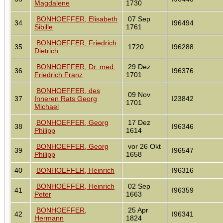
Magdalene
1730
BONHOEFFER, Elisabeth
07 Sep
34
I96494
Sibille
1761
BONHOEFFER, Friedrich
35
1720
I96288
Dietrich
BONHOEFFER, Dr. med.
29 Dez
36
I96376
Friedrich Franz
1701
BONHOEFFER, des
09 Nov
37
Inneren Rats Georg
I23842
1701
Michael
BONHOEFFER, Georg
17 Dez
38
I96346
Philipp
1614
BONHOEFFER, Georg
vor 26 Okt
39
I96547
Philipp
1658
40
BONHOEFFER, Heinrich
I96316
BONHOEFFER, Heinrich
02 Sep
41
I96359
Peter
1663
BONHOEFFER,
25 Apr
42
I96341
Hermann
1824