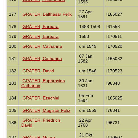
1595
27 Apr
177
GRÄTER, Balthasar Felix
I165027
1591
178
GRÄTER, Barbara
1488 1508
I61553
179
GRÄTER, Barbara
1553
I170511
180
GRÄTER, Catharina
um 1549
I170520
07 Jan
181
GRÄTER, Catharina
I165032
1582
182
GRÄTER, David
um 1546
I170523
GRÄTER, Euphrosina
30 Jan
183
I96348
Catharina
1631
05 Feb
184
GRÄTER, Ezechiel
I165025
1594
185
GRÄTER, Magister Felix
um 1559
I76341
GRÄTER, Friedrich
22 Apr
186
I96731
David
1768
21 Okt
187
GRÄTER, Georg
I170507