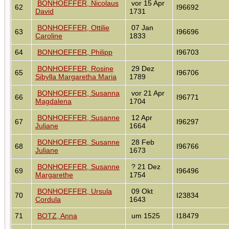
BONHOEFFER, Nicolaus
vor 15 Apr
62
I96692
David
1731
BONHOEFFER, Ottilie
07 Jan
63
I96696
Caroline
1833
64
BONHOEFFER, Philipp
I96703
BONHOEFFER, Rosine
29 Dez
65
I96706
Sibylla Margaretha Maria
1789
BONHOEFFER, Susanna
vor 21 Apr
66
I96771
Magdalena
1704
BONHOEFFER, Susanne
12 Apr
67
I96297
Juliane
1664
BONHOEFFER, Susanne
28 Feb
68
I96766
Juliane
1673
BONHOEFFER, Susanne
? 21 Dez
69
I96496
Margarethe
1754
BONHOEFFER, Ursula
09 Okt
70
I23834
Cordula
1643
71
BOTZ, Anna
um 1525
I18479