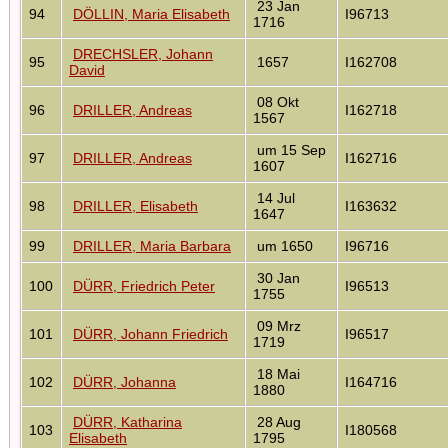
23 Jan
94
DÖLLIN, Maria Elisabeth
I96713
1716
DRECHSLER, Johann
95
1657
I162708
David
08 Okt
96
DRILLER, Andreas
I162718
1567
um 15 Sep
97
DRILLER, Andreas
I162716
1607
14 Jul
98
DRILLER, Elisabeth
I163632
1647
99
DRILLER, Maria Barbara
um 1650
I96716
30 Jan
100
DÜRR, Friedrich Peter
I96513
1755
09 Mrz
101
DÜRR, Johann Friedrich
I96517
1719
18 Mai
102
DÜRR, Johanna
I164716
1880
DÜRR, Katharina
28 Aug
103
I180568
Elisabeth
1795