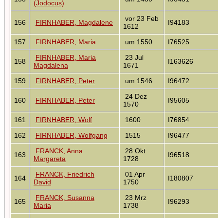
(Jodocus)
vor 23 Feb
156
FIRNHABER, Magdalene
I94183
1612
157
FIRNHABER, Maria
um 1550
I76525
FIRNHABER, Maria
23 Jul
158
I163626
Magdalena
1671
159
FIRNHABER, Peter
um 1546
I96472
24 Dez
160
FIRNHABER, Peter
I95605
1570
161
FIRNHABER, Wolf
1600
I76854
162
FIRNHABER, Wolfgang
1515
I96477
FRANCK, Anna
28 Okt
163
I96518
Margareta
1728
FRANCK, Friedrich
01 Apr
164
I180807
David
1750
FRANCK, Susanna
23 Mrz
165
I96293
Maria
1738