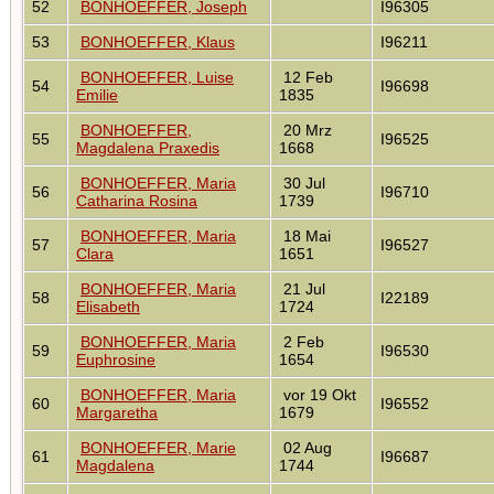
52
BONHOEFFER, Joseph
I96305
53
BONHOEFFER, Klaus
I96211
BONHOEFFER, Luise
12 Feb
54
I96698
Emilie
1835
BONHOEFFER,
20 Mrz
55
I96525
Magdalena Praxedis
1668
BONHOEFFER, Maria
30 Jul
56
I96710
Catharina Rosina
1739
BONHOEFFER, Maria
18 Mai
57
I96527
Clara
1651
BONHOEFFER, Maria
21 Jul
58
I22189
Elisabeth
1724
BONHOEFFER, Maria
2 Feb
59
I96530
Euphrosine
1654
BONHOEFFER, Maria
vor 19 Okt
60
I96552
Margaretha
1679
BONHOEFFER, Marie
02 Aug
61
I96687
Magdalena
1744