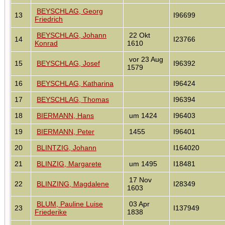
BEYSCHLAG, Georg
13
I96699
Friedrich
BEYSCHLAG, Johann
22 Okt
14
I23766
Konrad
1610
vor 23 Aug
15
BEYSCHLAG, Josef
I96392
1579
16
BEYSCHLAG, Katharina
I96424
17
BEYSCHLAG, Thomas
I96394
18
BIERMANN, Hans
um 1424
I96403
19
BIERMANN, Peter
1455
I96401
20
BLINTZIG, Johann
I164020
21
BLINZIG, Margarete
um 1495
I18481
17 Nov
22
BLINZING, Magdalene
I28349
1603
BLUM, Pauline Luise
03 Apr
23
I137949
Friederike
1838