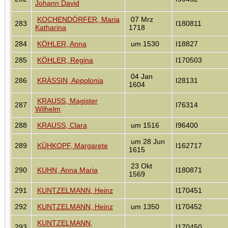
Johann David
KOCHENDÖRFER, Maria
07 Mrz
283
I180811
Katharina
1718
284
KÖHLER, Anna
um 1530
I18827
285
KÖHLER, Regina
I170503
04 Jan
286
KRÄSSIN, Appolonia
I28131
1604
KRAUSS, Magister
287
I76314
Wilhelm
288
KRAUSS, Clara
um 1516
I96400
um 28 Jun
289
KÜHKOPF, Margarete
I162717
1615
23 Okt
290
KUHN, Anna Maria
I180871
1569
291
KUNTZELMANN, Heinz
I170451
292
KUNTZELMANN, Heinz
um 1350
I170452
KUNTZELMANN,
293
I170450