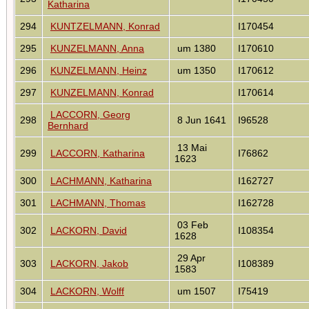
Katharina
294
KUNTZELMANN, Konrad
I170454
295
KUNZELMANN, Anna
um 1380
I170610
296
KUNZELMANN, Heinz
um 1350
I170612
297
KUNZELMANN, Konrad
I170614
LACCORN, Georg
298
8 Jun 1641
I96528
Bernhard
13 Mai
299
LACCORN, Katharina
I76862
1623
300
LACHMANN, Katharina
I162727
301
LACHMANN, Thomas
I162728
03 Feb
302
LACKORN, David
I108354
1628
29 Apr
303
LACKORN, Jakob
I108389
1583
304
LACKORN, Wolff
um 1507
I75419