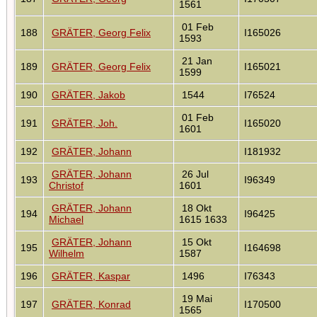
1561
01 Feb
188
GRÄTER, Georg Felix
I165026
1593
21 Jan
189
GRÄTER, Georg Felix
I165021
1599
190
GRÄTER, Jakob
1544
I76524
01 Feb
191
GRÄTER, Joh.
I165020
1601
192
GRÄTER, Johann
I181932
GRÄTER, Johann
26 Jul
193
I96349
Christof
1601
GRÄTER, Johann
18 Okt
194
I96425
Michael
1615 1633
GRÄTER, Johann
15 Okt
195
I164698
Wilhelm
1587
196
GRÄTER, Kaspar
1496
I76343
19 Mai
197
GRÄTER, Konrad
I170500
1565