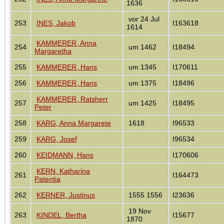
1636
vor 24 Jul
253
INES, Jakob
I163618
1614
KAMMERER, Anna
254
um 1462
I18494
Margaretha
255
KAMMERER, Hans
um 1345
I170611
256
KAMMERER, Hans
um 1375
I18496
KAMMERER, Ratsherr
257
um 1425
I18495
Peter
258
KARG, Anna Margarete
1618
I96533
259
KARG, Josef
I96534
260
KEIDMANN, Hans
I170606
KERN, Katharina
261
I164473
Patentia
262
KERNER, Justinus
1555 1556
I23636
19 Nov
263
KINDEL, Bertha
I15677
1870