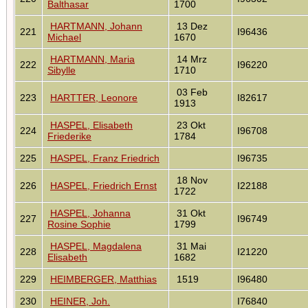
Balthasar
1700
HARTMANN, Johann
13 Dez
221
I96436
Michael
1670
HARTMANN, Maria
14 Mrz
222
I96220
Sibylle
1710
03 Feb
223
HARTTER, Leonore
I82617
1913
HASPEL, Elisabeth
23 Okt
224
I96708
Friederike
1784
225
HASPEL, Franz Friedrich
I96735
18 Nov
226
HASPEL, Friedrich Ernst
I22188
1722
HASPEL, Johanna
31 Okt
227
I96749
Rosine Sophie
1799
HASPEL, Magdalena
31 Mai
228
I21220
Elisabeth
1682
229
HEIMBERGER, Matthias
1519
I96480
230
HEINER, Joh.
I76840