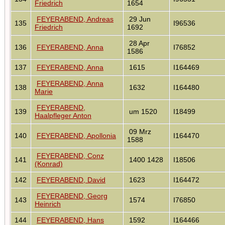
Friedrich
1654
FEYERABEND, Andreas
29 Jun
135
I96536
Friedrich
1692
28 Apr
136
FEYERABEND, Anna
I76852
1586
137
FEYERABEND, Anna
1615
I164469
FEYERABEND, Anna
138
1632
I164480
Marie
FEYERABEND,
139
um 1520
I18499
Haalpfleger Anton
09 Mrz
140
FEYERABEND, Apollonia
I164470
1588
FEYERABEND, Conz
141
1400 1428
I18506
(Konrad)
142
FEYERABEND, David
1623
I164472
FEYERABEND, Georg
143
1574
I76850
Heinrich
144
FEYERABEND, Hans
1592
I164466