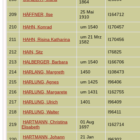
1864
25 Mai
209
HÄFFNER, Ilse
I164712
1910
210
HAHN, Konrad
um 1540
I170457
um 21 Mrz
211
HAHN, Risina Katharina
I170456
1582
212
HAIN, Sitz
I76825
213
HALBERGER, Barbara
um 1540
I166706
214
HARLANG, Margreth
1450
I108473
215
HARLUNG, Agnes
um 1425
I96406
216
HARLUNG, Margarete
um 1431
I162755
217
HARLUNG, Ulrich
1401
I96409
218
HARLUNG, Walter
I96411
HARTMANN, Christina
01 Aug
219
I162714
Elisabeth
1697
HARTMANN, Johann
21 Jan
220
I96302