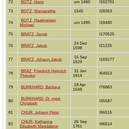
72
BOTZ, Hans
um 1460
I162701
73
BOTZ, Margarethe
1545
I28353
BOTZ, Haalmeister
74
um 1495
I18480
Michael
75
BRATZ, Jacob
I170525
24 Dez
76
BRATZ, Jakob
I21225
1598
15 Sep
77
BRATZ, Johann Jakob
I169277
1629
BRAZ, Friedrich Heinrich
31 Jan
78
I64553
Theodor
1814
18 Apr
79
BURKHARD, Barbara
I76863
1648
BURKHARD, Dr. med.
80
I35587
Christoph
81
CHUR, Johann Peter
I96515
CHUR, Katharina
26 Sep
82
I96514
Elisabeth Magdalene
1761