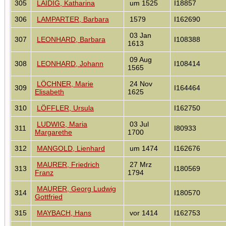
305
LAIDIG, Katharina
um 1525
I18857
306
LAMPARTER, Barbara
1579
I162690
03 Jan
307
LEONHARD, Barbara
I108388
1613
09 Aug
308
LEONHARD, Johann
I108414
1565
LÖCHNER, Marie
24 Nov
309
I164464
Elisabeth
1625
310
LÖFFLER, Ursula
I162750
LUDWIG, Maria
03 Jul
311
I80933
Margarethe
1700
312
MANGOLD, Lienhard
um 1474
I162676
MAURER, Friedrich
27 Mrz
313
I180569
Franz
1794
MAURER, Georg Ludwig
314
I180570
Gottfried
315
MAYBACH, Hans
vor 1414
I162753