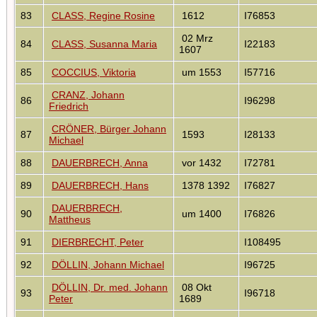
83
CLASS, Regine Rosine
1612
I76853
02 Mrz
84
CLASS, Susanna Maria
I22183
1607
85
COCCIUS, Viktoria
um 1553
I57716
CRANZ, Johann
86
I96298
Friedrich
CRÖNER, Bürger Johann
87
1593
I28133
Michael
88
DAUERBRECH, Anna
vor 1432
I72781
89
DAUERBRECH, Hans
1378 1392
I76827
DAUERBRECH,
90
um 1400
I76826
Mattheus
91
DIERBRECHT, Peter
I108495
92
DÖLLIN, Johann Michael
I96725
DÖLLIN, Dr. med. Johann
08 Okt
93
I96718
Peter
1689