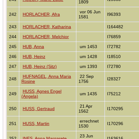
1809
vor 06 Jun
242
HORLACHER, Afra
I96393
1581
243
HORLACHER, Katharina
I164482
244
HORLACHER, Melchior
I76859
245
HUB, Anna
um 1453
I72782
246
HUB, Heinz
um 1428
I18510
247
HUB, Heinz (Sitz)
um 1393
I72780
HUFNAGEL, Anna Maria
22 Sep
248
I28327
Rosine
1756
HUSS, Agnes Engel
249
um 1435
I75212
(Angela)
21 Apr
250
HUSS, Gertraud
I170295
1562
errechnet
251
HUSS, Martin
I170296
1530
23 Jun
252
INES, Anna Margarete
I163616