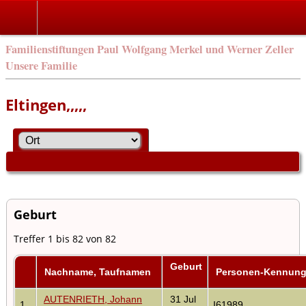
Familienstiftungen Paul Wolfgang Merkel und Werner Zeller
Unsere Familie
Eltingen,,,,,
Geburt
Treffer 1 bis 82 von 82
Geburt
Nachname, Taufnamen
Personen-Kennun
AUTENRIETH, Johann
31 Jul
1
I61989