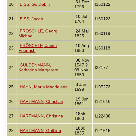
31 Dez
20
EISS, Gottliebin
I160122
1796
10 Jul
21
EISS, Jacob
I160123
1764
FRÖSCHLE, Georg
24 Mai
22
I160119
Michael
1825
FRÖSCHLE, Jacob
10 Aug
23
I160118
Friedrich
1853
08 Nov
GULDENMANN,
1547 ?
24
I22177
Katharina Margarete
09 Nov
1550
8 Jan
25
HAHN, Maria Magdalena
I197273
1699
19 Jun
26
HARTMANN, Christian
I121616
1861
1855
27
HARTMANN, Christine
I122438
1860
1830
28
HARTMANN, Gottlieb
I121615
1835