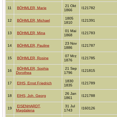
21 Okt
11
BÖHMLER, Marie
I121782
1866
1805
12
BÖHMLER, Michael
I121391
1810
01 Mai
13
BÖHMLER, Mina
I121783
1868
23 Nov
14
BÖHMLER, Pauline
I121787
1886
07 Mrz
15
BÖHMLER, Rosine
I121785
1876
BÖHMLER, Sophia
21 Sep
16
I121815
Dorothea
1796
1830
17
EIHS, Ernst Friedrich
I121789
1835
26 Jan
18
EIHS, Joh. Georg
I121788
1861
EISENHARDT,
31 Jul
19
I160126
Magdalena
1743