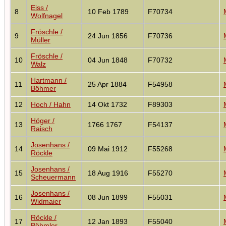
Eiss /
8
10 Feb 1789
F70734
Wolfnagel
Fröschle /
9
24 Jun 1856
F70736
Müller
Fröschle /
10
04 Jun 1848
F70732
Walz
Hartmann /
11
25 Apr 1884
F54958
Böhmer
12
Hoch / Hahn
14 Okt 1732
F89303
Höger /
13
1766 1767
F54137
Raisch
Josenhans /
14
09 Mai 1912
F55268
Röckle
Josenhans /
15
18 Aug 1916
F55270
Scheuermann
Josenhans /
16
08 Jun 1899
F55031
Widmaier
Röckle /
17
12 Jan 1893
F55040
Böhmler