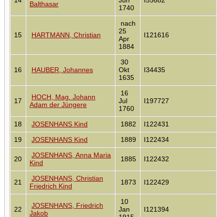
Balthasar
1740
nach
25
15
HARTMANN, Christian
I121616
Apr
1884
30
16
HAUBER, Johannes
Okt
I34435
1635
16
HOCH, Mag. Johann
17
Jul
I197727
Adam der Jüngere
1760
18
JOSENHANS Kind
1882
I122431
19
JOSENHANS Kind
1889
I122434
JOSENHANS, Anna Maria
20
1885
I122432
Kind
JOSENHANS, Christian
21
1873
I122429
Friedrich Kind
10
JOSENHANS, Friedrich
22
Jan
I121394
Jakob
1915