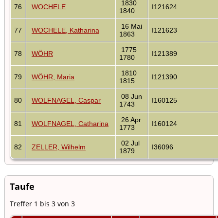
1830
76
WOCHELE
I121624
1840
16 Mai
77
WOCHELE, Katharina
I121623
1863
1775
78
WÖHR
I121389
1780
1810
79
WÖHR, Maria
I121390
1815
08 Jun
80
WOLFNAGEL, Caspar
I160125
1743
26 Apr
81
WOLFNAGEL, Catharina
I160124
1773
02 Jul
82
ZELLER, Wilhelm
I36096
1879
Taufe
Treffer 1 bis 3 von 3