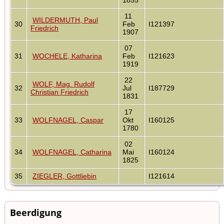
11
WILDERMUTH, Paul
30
Feb
I121397
Friedrich
1907
07
31
WOCHELE, Katharina
Feb
I121623
1919
22
WOLF, Mag. Rudolf
32
Jul
I187729
Christian Friedrich
1831
17
33
WOLFNAGEL, Caspar
Okt
I160125
1780
02
34
WOLFNAGEL, Catharina
Mai
I160124
1825
35
ZIEGLER, Gottliebin
I121614
Beerdigung