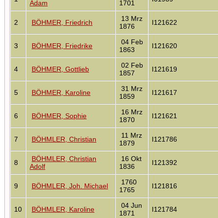
Adam
1701
13 Mrz
2
BÖHMER, Friedrich
I121622
1876
04 Feb
3
BÖHMER, Friedrike
I121620
1863
02 Feb
4
BÖHMER, Gottlieb
I121619
1857
31 Mrz
5
BÖHMER, Karoline
I121617
1859
16 Mrz
6
BÖHMER, Sophie
I121621
1870
11 Mrz
7
BÖHMLER, Christian
I121786
1879
BÖHMLER, Christian
16 Okt
8
I121392
Adolf
1836
1760
9
BÖHMLER, Joh. Michael
I121816
1765
04 Jun
10
BÖHMLER, Karoline
I121784
1871