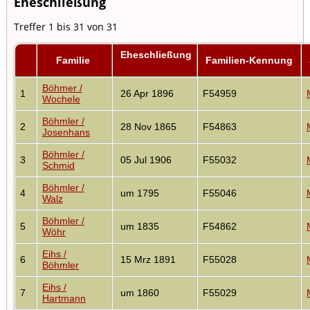
Eheschließung
Treffer 1 bis 31 von 31
Eheschließung
Familie
Familien-Kennung
Böhmer /
1
26 Apr 1896
F54959
Wochele
Böhmler /
2
28 Nov 1865
F54863
Josenhans
Böhmler /
3
05 Jul 1906
F55032
Schmid
Böhmler /
4
um 1795
F55046
Walz
Böhmler /
5
um 1835
F54862
Wöhr
Eihs /
6
15 Mrz 1891
F55028
Böhmler
Eihs /
7
um 1860
F55029
Hartmann