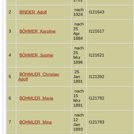
nach
2
BINDER, Adolf
I121643
1924
nach
25
3
BÖHMER, Karoline
I121617
Apr
1884
nach
25
4
BÖHMER, Sophie
I121621
Mrz
1896
25
BÖHMLER, Christian
5
Jan
I121392
Adolf
1891
nach
15
6
BÖHMLER, Marie
I121782
Mrz
1891
nach
12
7
BÖHMLER, Mina
I121783
Jan
1893