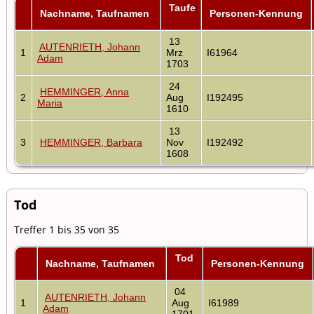
Taufe
Nachname, Taufnamen
Personen-Kennung
13
AUTENRIETH, Johann
1
Mrz
I61964
Adam
1703
24
HEMMINGER, Anna
2
Aug
I192495
Maria
1610
13
3
HEMMINGER, Barbara
Nov
I192492
1608
Tod
Treffer 1 bis 35 von 35
Tod
Nachname, Taufnamen
Personen-Kennung
04
AUTENRIETH, Johann
1
Aug
I61989
Adam
1701