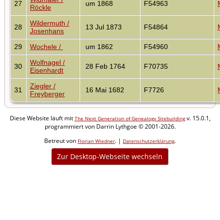
27
um 1868
F54963
Röckle
Wildermuth /
28
13 Jul 1873
F54864
Josenhans
29
Wochele /
um 1862
F54960
Wolfnagel /
30
28 Feb 1764
F70735
Eisenhardt
Ziegler /
31
16 Mai 1682
F7726
Freyberger
Diese Website läuft mit
v. 15.0.1,
The Next Generation of Genealogy Sitebuilding
programmiert von Darrin Lythgoe © 2001-2026.
Betreut von
. |
.
Florian Wiedner
Datenschutzerklärung
Zur Desktop-Webseite wechseln