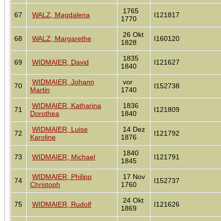
1765
67
WALZ, Magdalena
I121817
1770
26 Okt
68
WALZ, Margarethe
I160120
1828
1835
69
WIDMAIER, David
I121627
1840
WIDMAIER, Johann
vor
70
I152738
Martin
1740
WIDMAIER, Katharina
1836
71
I121809
Dorothea
1840
WIDMAIER, Luise
14 Dez
72
I121792
Karoline
1876
1840
73
WIDMAIER, Michael
I121791
1845
WIDMAIER, Philipp
17 Nov
74
I152737
Christoph
1760
24 Okt
75
WIDMAIER, Rudolf
I121626
1869