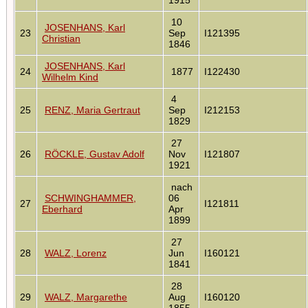
10
JOSENHANS, Karl
23
Sep
I121395
Christian
1846
JOSENHANS, Karl
24
1877
I122430
Wilhelm Kind
4
25
RENZ, Maria Gertraut
Sep
I212153
1829
27
26
RÖCKLE, Gustav Adolf
Nov
I121807
1921
nach
SCHWINGHAMMER,
06
27
I121811
Eberhard
Apr
1899
27
28
WALZ, Lorenz
Jun
I160121
1841
28
29
WALZ, Margarethe
Aug
I160120
1855