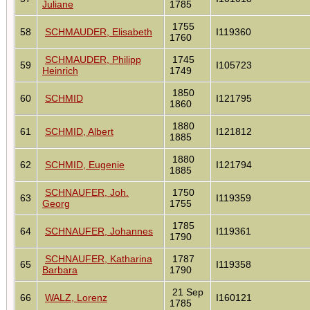
Juliane
1785
1755
58
SCHMAUDER, Elisabeth
I119360
1760
SCHMAUDER, Philipp
1745
59
I105723
Heinrich
1749
1850
60
SCHMID
I121795
1860
1880
61
SCHMID, Albert
I121812
1885
1880
62
SCHMID, Eugenie
I121794
1885
SCHNAUFER, Joh.
1750
63
I119359
Georg
1755
1785
64
SCHNAUFER, Johannes
I119361
1790
SCHNAUFER, Katharina
1787
65
I119358
Barbara
1790
21 Sep
66
WALZ, Lorenz
I160121
1785