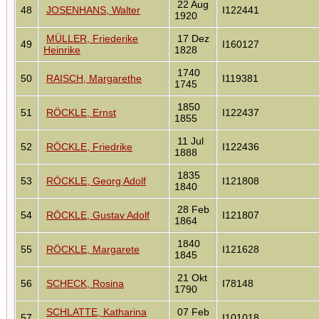
22 Aug
48
JOSENHANS, Walter
I122441
1920
MÜLLER, Friederike
17 Dez
49
I160127
Heinrike
1828
1740
50
RAISCH, Margarethe
I119381
1745
1850
51
RÖCKLE, Ernst
I122437
1855
11 Jul
52
RÖCKLE, Friedrike
I122436
1888
1835
53
RÖCKLE, Georg Adolf
I121808
1840
28 Feb
54
RÖCKLE, Gustav Adolf
I121807
1864
1840
55
RÖCKLE, Margarete
I121628
1845
21 Okt
56
SCHECK, Rosina
I78148
1790
SCHLATTE, Katharina
07 Feb
57
I101018