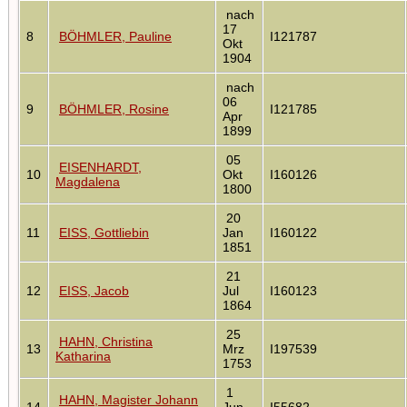
nach
17
8
BÖHMLER, Pauline
I121787
Okt
1904
nach
06
9
BÖHMLER, Rosine
I121785
Apr
1899
05
EISENHARDT,
10
Okt
I160126
Magdalena
1800
20
11
EISS, Gottliebin
Jan
I160122
1851
21
12
EISS, Jacob
Jul
I160123
1864
25
HAHN, Christina
13
Mrz
I197539
Katharina
1753
1
HAHN, Magister Johann
14
Jun
I55682