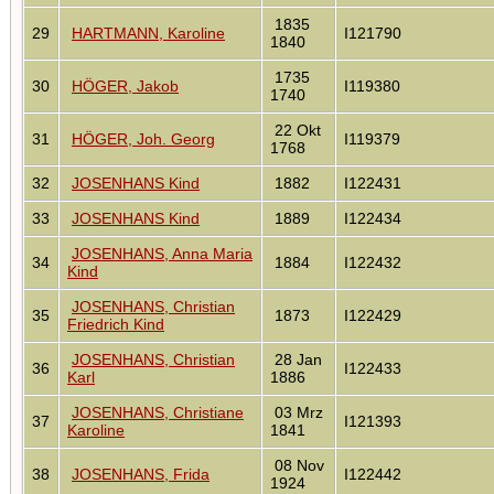
1835
29
HARTMANN, Karoline
I121790
1840
1735
30
HÖGER, Jakob
I119380
1740
22 Okt
31
HÖGER, Joh. Georg
I119379
1768
32
JOSENHANS Kind
1882
I122431
33
JOSENHANS Kind
1889
I122434
JOSENHANS, Anna Maria
34
1884
I122432
Kind
JOSENHANS, Christian
35
1873
I122429
Friedrich Kind
JOSENHANS, Christian
28 Jan
36
I122433
Karl
1886
JOSENHANS, Christiane
03 Mrz
37
I121393
Karoline
1841
08 Nov
38
JOSENHANS, Frida
I122442
1924