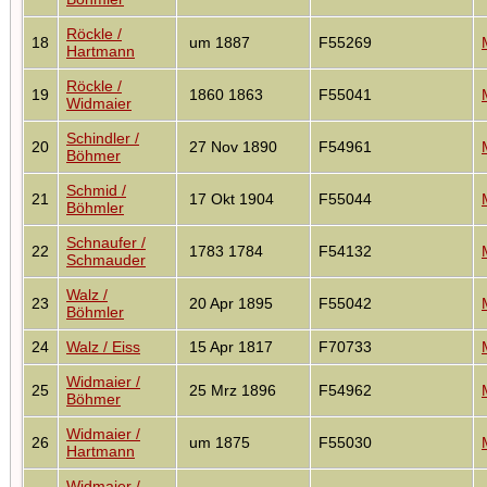
Röckle /
18
um 1887
F55269
Hartmann
Röckle /
19
1860 1863
F55041
Widmaier
Schindler /
20
27 Nov 1890
F54961
Böhmer
Schmid /
21
17 Okt 1904
F55044
Böhmler
Schnaufer /
22
1783 1784
F54132
Schmauder
Walz /
23
20 Apr 1895
F55042
Böhmler
24
Walz / Eiss
15 Apr 1817
F70733
Widmaier /
25
25 Mrz 1896
F54962
Böhmer
Widmaier /
26
um 1875
F55030
Hartmann
Widmaier /