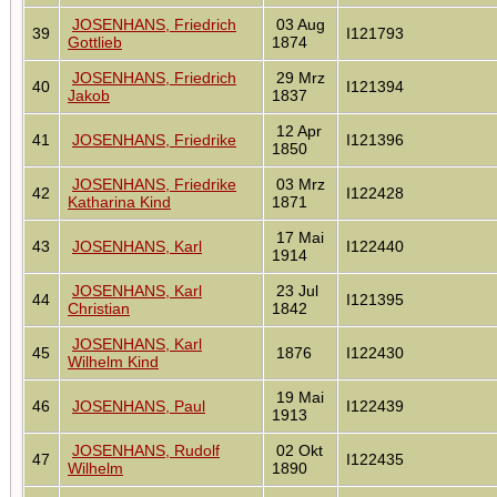
JOSENHANS, Friedrich
03 Aug
39
I121793
Gottlieb
1874
JOSENHANS, Friedrich
29 Mrz
40
I121394
Jakob
1837
12 Apr
41
JOSENHANS, Friedrike
I121396
1850
JOSENHANS, Friedrike
03 Mrz
42
I122428
Katharina Kind
1871
17 Mai
43
JOSENHANS, Karl
I122440
1914
JOSENHANS, Karl
23 Jul
44
I121395
Christian
1842
JOSENHANS, Karl
45
1876
I122430
Wilhelm Kind
19 Mai
46
JOSENHANS, Paul
I122439
1913
JOSENHANS, Rudolf
02 Okt
47
I122435
Wilhelm
1890