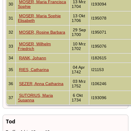
MOSER, Maria Francisca
13 Mrz
30
I193094
Sophie
1704
MOSER, Maria Sophie
13 Okt
31
I195078
Elisabeth
1706
29 Sep
32
MOSER, Rosine Barbara
I195071
1700
MOSER, Wilhelm
10 Mrz
33
I195076
Friedrich
1702
34
RANK, Johann
I182615
04 Apr
35
RIES, Catharina
I21153
1742
03 Mrz
36
SEZER, Anna Catharina
I106246
1752
SUTORIUS, Maria
6 Okt
37
I193096
Susanna
1734
Tod