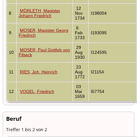
12
MÖRLETH, Magister
8
Nov
I198004
Johann Friedrich
1734
6
MOSER, Magister Georg
9
Feb
I193095
Friedrich
1733
29
MOSER, Paul Gottlob von
10
Aug
I124595
Filseck
1930
23
11
RIES, Joh. Heinrich
Aug
I21154
1772
03
12
VOGEL, Friedrich
Mai
I57754
1659
Beruf
Treffer 1 bis 2 von 2