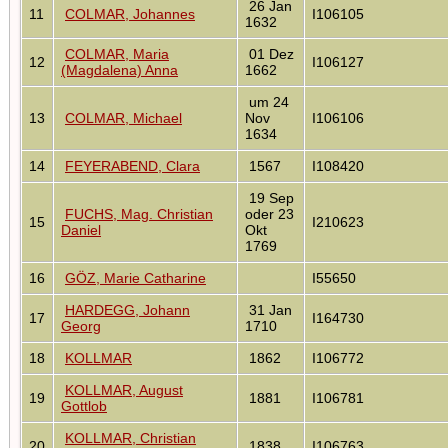
26 Jan
11
COLMAR, Johannes
I106105
1632
COLMAR, Maria
01 Dez
12
I106127
(Magdalena) Anna
1662
um 24
13
COLMAR, Michael
Nov
I106106
1634
14
FEYERABEND, Clara
1567
I108420
19 Sep
FUCHS, Mag. Christian
oder 23
15
I210623
Daniel
Okt
1769
16
GÖZ, Marie Catharine
I55650
HARDEGG, Johann
31 Jan
17
I164730
Georg
1710
18
KOLLMAR
1862
I106772
KOLLMAR, August
19
1881
I106781
Gottlob
KOLLMAR, Christian
20
1838
I106763