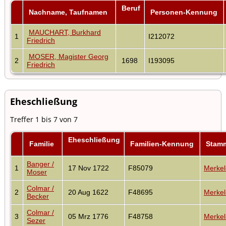
Beruf
Nachname, Taufnamen
Personen-Kennung
MAUCHART, Burkhard
1
I212072
Friedrich
MOSER, Magister Georg
2
1698
I193095
Friedrich
Eheschließung
Treffer 1 bis 7 von 7
Eheschließung
Familie
Familien-Kennung
Stam
Banger /
1
17 Nov 1722
F85079
Merkel
Moser
Colmar /
2
20 Aug 1622
F48695
Merkel
Becker
Colmar /
3
05 Mrz 1776
F48758
Merkel
Sezer