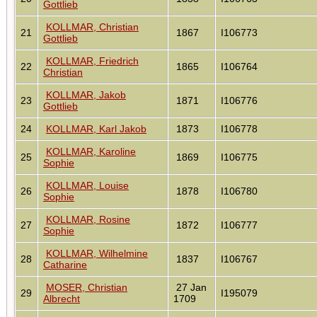
Gottlieb
KOLLMAR, Christian
21
1867
I106773
Gottlieb
KOLLMAR, Friedrich
22
1865
I106764
Christian
KOLLMAR, Jakob
23
1871
I106776
Gottlieb
24
KOLLMAR, Karl Jakob
1873
I106778
KOLLMAR, Karoline
25
1869
I106775
Sophie
KOLLMAR, Louise
26
1878
I106780
Sophie
KOLLMAR, Rosine
27
1872
I106777
Sophie
KOLLMAR, Wilhelmine
28
1837
I106767
Catharine
MOSER, Christian
27 Jan
29
I195079
Albrecht
1709