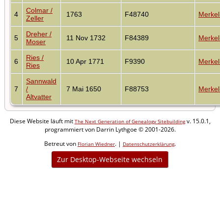
Colmar /
4
1763
F48740
Merkel
Zeller
Dreher /
5
11 Nov 1732
F84389
Merkel
Moser
Ries /
6
10 Apr 1771
F9390
Merkel
Ries
Sannwald
7
/
7 Mai 1650
F88753
Merkel
Altvatter
Diese Website läuft mit
v. 15.0.1,
The Next Generation of Genealogy Sitebuilding
programmiert von Darrin Lythgoe © 2001-2026.
Betreut von
. |
.
Florian Wiedner
Datenschutzerklärung
Zur Desktop-Webseite wechseln