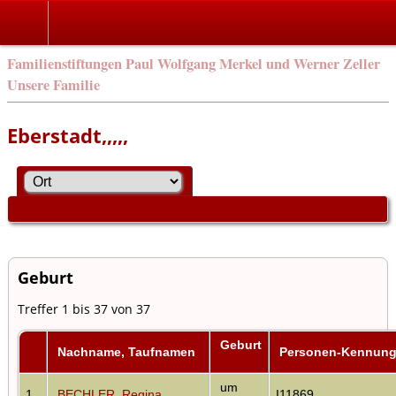
Familienstiftungen Paul Wolfgang Merkel und Werner Zeller
Unsere Familie
Eberstadt,,,,,
Geburt
Treffer 1 bis 37 von 37
Geburt
Nachname, Taufnamen
Personen-Kennun
um
1
BECHLER, Regina
I11869