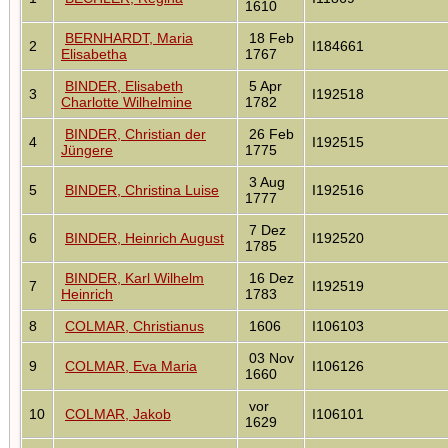
1610
BERNHARDT, Maria
18 Feb
2
I184661
Elisabetha
1767
BINDER, Elisabeth
5 Apr
3
I192518
Charlotte Wilhelmine
1782
BINDER, Christian der
26 Feb
4
I192515
Jüngere
1775
3 Aug
5
BINDER, Christina Luise
I192516
1777
7 Dez
6
BINDER, Heinrich August
I192520
1785
BINDER, Karl Wilhelm
16 Dez
7
I192519
Heinrich
1783
8
COLMAR, Christianus
1606
I106103
03 Nov
9
COLMAR, Eva Maria
I106126
1660
vor
10
COLMAR, Jakob
I106101
1629