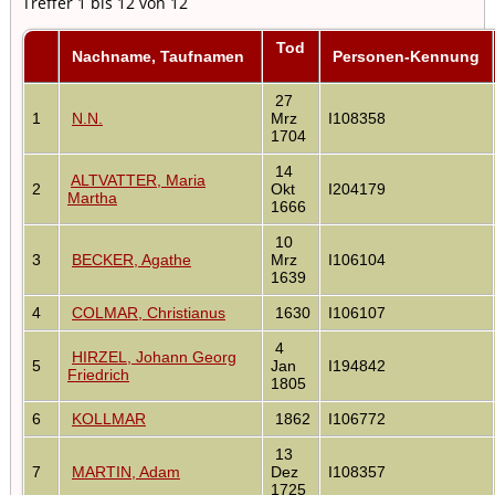
Treffer 1 bis 12 von 12
Tod
Nachname, Taufnamen
Personen-Kennung
27
1
N.N.
Mrz
I108358
1704
14
ALTVATTER, Maria
2
Okt
I204179
Martha
1666
10
3
BECKER, Agathe
Mrz
I106104
1639
4
COLMAR, Christianus
1630
I106107
4
HIRZEL, Johann Georg
5
Jan
I194842
Friedrich
1805
6
KOLLMAR
1862
I106772
13
7
MARTIN, Adam
Dez
I108357
1725