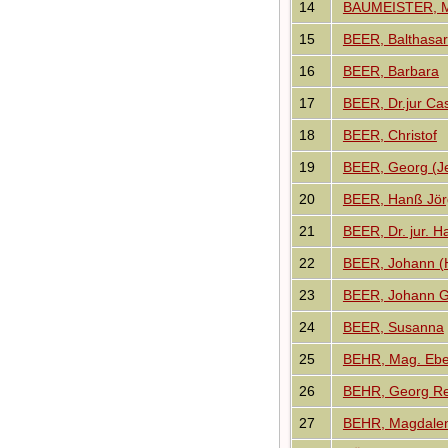
14
BAUMEISTER, M
15
BEER, Balthasar
16
BEER, Barbara
17
BEER, Dr.jur Ca
18
BEER, Christof
19
BEER, Georg (J
20
BEER, Hanß Jör
21
BEER, Dr. jur. 
22
BEER, Johann (
23
BEER, Johann 
24
BEER, Susanna
25
BEHR, Mag. Eber
26
BEHR, Georg Re
27
BEHR, Magdalen