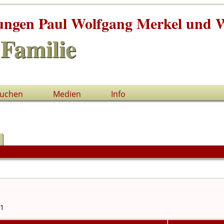
tungen Paul Wolfgang Merkel und W
Familie
uchen
Medien
Info
61