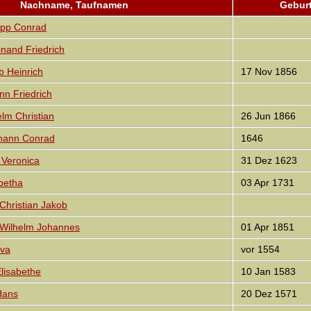
Nachname, Taufnamen
Gebur
ipp Conrad
nand Friedrich
 Heinrich
17 Nov 1856
n Friedrich
lm Christian
26 Jun 1866
ann Conrad
1646
Veronica
31 Dez 1623
betha
03 Apr 1731
ristian Jakob
ilhelm Johannes
01 Apr 1851
va
vor 1554
isabethe
10 Jan 1583
Hans
20 Dez 1571