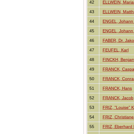
42
ELLWEIN, Maria
43
ELLWEIN, Matth
44
ENGEL, Johann 
45
ENGEL, Johann 
46
FABER, Dr. Jak
47
FEUFEL, Karl
48
FINCKH, Benjam
49
FRANCK, Caspa
50
FRANCK, Conra
51
FRANCK, Hans
52
FRANCK, Jacob
53
FRIZ, "Louise" K
54
FRIZ, Christiane
55
FRIZ, Eberhard