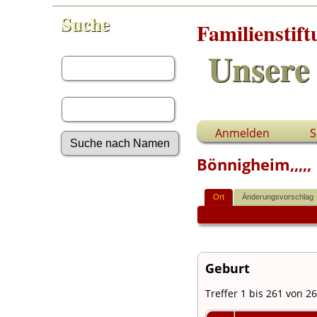
Suche
Familienstif
Vorname:
Unsere 
Nachname:
Anmelden
S
Bönnigheim,,,,,
Erweiterte Suche
Nachnamen
Ort
Änderungsvorschlag
Anmelden
Aktuelles
Gesuchte Angaben
Fotos
Geburt
Video-Aufnahmen
Dokumente
Treffer 1 bis 261 von 2
Geschichten
Grabsteine