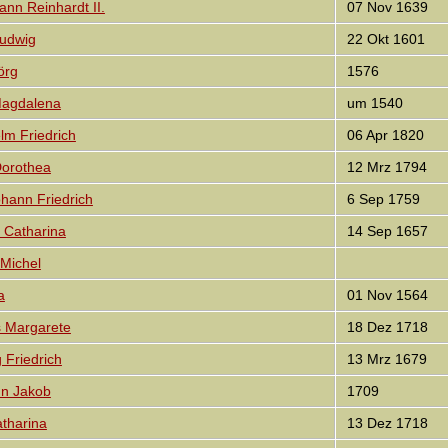
n Reinhardt II.
07 Nov 1639
udwig
22 Okt 1601
örg
1576
agdalena
um 1540
m Friedrich
06 Apr 1820
orothea
12 Mrz 1794
ann Friedrich
6 Sep 1759
 Catharina
14 Sep 1657
Michel
a
01 Nov 1564
 Margarete
18 Dez 1718
Friedrich
13 Mrz 1679
n Jakob
1709
tharina
13 Dez 1718