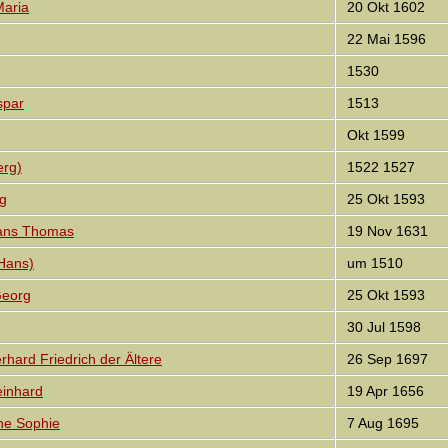
aria
20 Okt 1602
22 Mai 1596
1530
spar
1513
Okt 1599
erg)
1522 1527
g
25 Okt 1593
Hans Thomas
19 Nov 1631
Hans)
um 1510
Georg
25 Okt 1593
30 Jul 1598
hard Friedrich der Ältere
26 Sep 1697
inhard
19 Apr 1656
e Sophie
7 Aug 1695