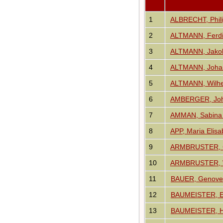
Audio-Aufnahmen
Alben
1
ALBRECHT, Phil
Alle Medien
2
ALTMANN, Ferdi
Friedhöfe
Orte
3
ALTMANN, Jakob
Notizen
Daten und
4
ALTMANN, Johan
Jahrestage
Kalender
5
ALTMANN, Wilhe
Berichte
6
AMBERGER, Joh
Quellen
Aufbewahrungsorte
7
AMMAN, Sabina 
Statistik
Sprache ändern
8
APP, Maria Elisa
Lesezeichen
9
ARMBRUSTER, Ch
Kontakt
10
ARMBRUSTER, W
11
BAUER, Genove
12
BAUMEISTER, El
13
BAUMEISTER, 