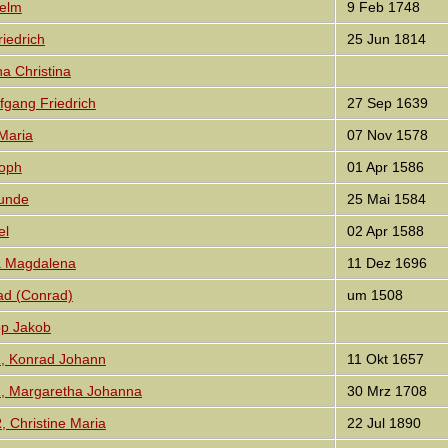
helm
9 Feb 1748
iedrich
25 Jun 1814
 Christina
ang Friedrich
27 Sep 1639
Maria
07 Nov 1578
oph
01 Apr 1586
unde
25 Mai 1584
el
02 Apr 1588
a Magdalena
11 Dez 1696
d (Conrad)
um 1508
pp Jakob
 Konrad Johann
11 Okt 1657
Margaretha Johanna
30 Mrz 1708
Christine Maria
22 Jul 1890