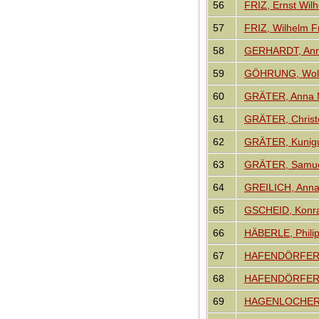
56
FRIZ, Ernst Wil
57
FRIZ, Wilhelm Fr
58
GERHARDT, Anna
59
GÖHRUNG, Wolfg
60
GRÄTER, Anna 
61
GRÄTER, Christ
62
GRÄTER, Kunig
63
GRÄTER, Samu
64
GREILICH, Ann
65
GSCHEID, Konra
66
HÄBERLE, Phili
67
HAFENDÖRFER,
68
HAFENDÖRFER, 
69
HAGENLOCHER, 