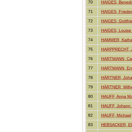
70
HAIGES, Benedik
71
HAIGES, Frieder
72
HAIGES, Gottfri
73
HAIGES, Louise 
74
HAMMER, Katha
75
HARPPRECHT, J
76
HARTMANN, Caro
77
HARTMANN, Erns
78
HÄRTNER, Joha
79
HÄRTNER, Wilhe
80
HAUFF, Anna Ma
81
HAUFF, Johann 
82
HAUFF, Michael
83
HEBSACKER, Elis