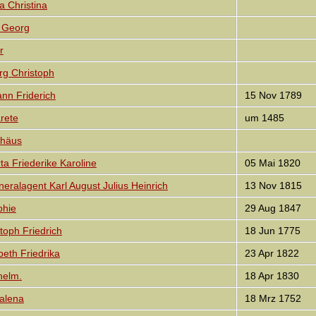
 Christina
 Georg
r
g Christoph
n Friderich
15 Nov 1789
rete
um 1485
häus
 Friederike Karoline
05 Mai 1820
alagent Karl August Julius Heinrich
13 Nov 1815
hie
29 Aug 1847
oph Friedrich
18 Jun 1775
eth Friedrika
23 Apr 1822
helm.
18 Apr 1830
alena
18 Mrz 1752