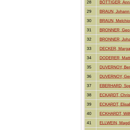
28
BÖTTIGER, Anna
29
BRAUN, Johann
30
BRAUN, Melchio
31
BRONNER, Geor
32
BRONNER, Johan
33
DECKER, Marga
34
DODERER, Matt
35
DUVERNOY, Berta
36
DUVERNOY, Gener
37
EBERHARD, Sop
38
ECKARDT, Christ
39
ECKARDT, Elisab
40
ECKHARDT, Wil
41
ELLWEIN, Magd