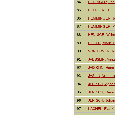
84
HEDINGER, Johan
85
HELFFERICH, L
86
HEMMINGER, J
87
HEMMINGER, M
88
HENNIGE, Wilhel
89
HOFEN, Marie D
90
VON HOVEN, Joh
91
JAESSLIN, Anna
92
JAISSLIN, Hans 
93
JÄSLIN, Veronic
94
JENISCH, Agnes
95
JENISCH, Georg 
96
JENISCH, Johan
97
KACHEL, Eva Ka