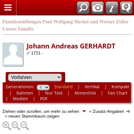
Familienstiftungen Paul Wolfgang Merkel und Werner Zeller
Unsere Familie
Johann Andreas GERHARDT
1721 -
Generationen:
Standard
|
Vertikal
|
Kompakt
|
Rahmen
|
Nur Text
|
Ahnenliste
|
Fan Chart
|
Medien
|
PDF
Ziehen oder scrollen, um mehr zu sehen
= Zusatz-Angaben
= neuen Stammbaum zeigen