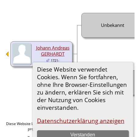
Unbekannt
Johann Andreas
GERHARDT
1721-
Diese Website verwendet
Cookies. Wenn Sie fortfahren,
Unbekannt
ohne Ihre Browser-Einstellungen
zu ändern, erklären Sie sich mit
der Nutzung von Cookies
einverstanden.
Datenschutzerklärung anzeigen
Diese Website läuft mit
v. 15.0.1,
The Next Generation of Genealogy Sitebuilding
programmiert von Darrin Lythgoe © 2001-2026.
Verstanden