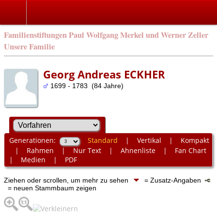
Familienstiftungen Paul Wolfgang Merkel und Werner Zeller
Unsere Familie
Georg Andreas ECKHER
1699 - 1783 (84 Jahre)
Generationen:
Standard
|
Vertikal
|
Kompakt
|
Rahmen
|
Nur Text
|
Ahnenliste
|
Fan Chart
|
Medien
|
PDF
Ziehen oder scrollen, um mehr zu sehen
= Zusatz-Angaben
= neuen Stammbaum zeigen