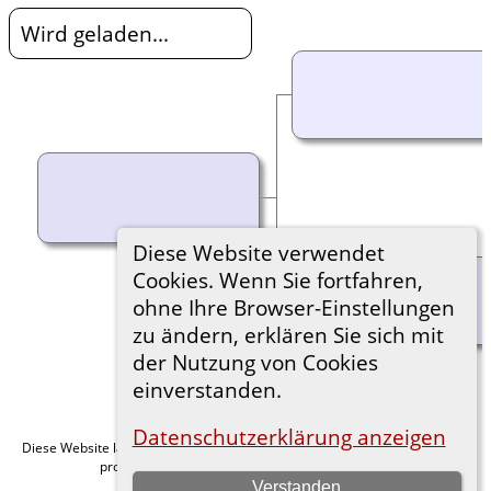
Wird geladen...
Diese Website verwendet
Cookies. Wenn Sie fortfahren,
ohne Ihre Browser-Einstellungen
zu ändern, erklären Sie sich mit
der Nutzung von Cookies
einverstanden.
Datenschutzerklärung anzeigen
Diese Website läuft mit
v. 15.0.1,
The Next Generation of Genealogy Sitebuilding
programmiert von Darrin Lythgoe © 2001-2026.
Verstanden