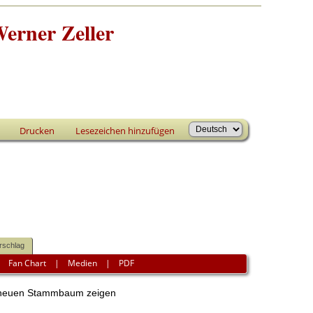
erner Zeller
Drucken
Lesezeichen hinzufügen
rschlag
|
Fan Chart
|
Medien
|
PDF
euen Stammbaum zeigen