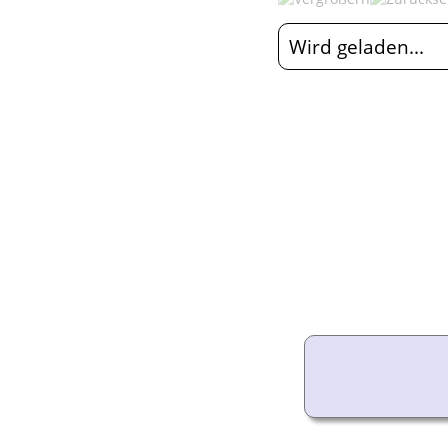
Audio-Aufnahmen
Alben
Wird geladen...
Alle Medien
Friedhöfe
Orte
Notizen
Daten und
Jahrestage
Kalender
Berichte
Quellen
Aufbewahrungsorte
Statistik
Sprache ändern
Lesezeichen
Kontakt