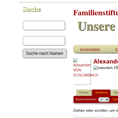
Suche
Familienstif
Vorname:
Unsere 
Nachname:
Anmelden
S
Alexan
Erweiterte Suche
18
Nachnamen
Anmelden
Aktuelles
Gesuchte Angaben
Person
Vorfahren
Na
Fotos
Generationen:
Sta
Video-Aufnahmen
Dokumente
Geschichten
Ziehen oder scrollen, um
Grabsteine