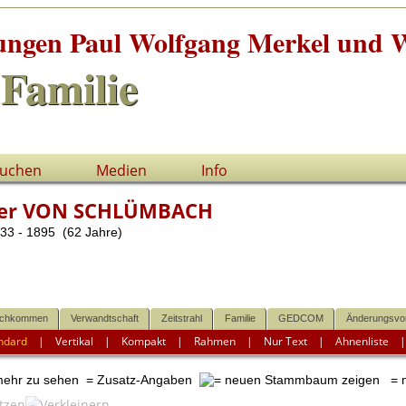
tungen Paul Wolfgang Merkel und W
Familie
uchen
Medien
Info
der VON SCHLÜMBACH
33 - 1895 (62 Jahre)
chkommen
Verwandtschaft
Zeitstrahl
Familie
GEDCOM
Änderungsvo
ndard
|
Vertikal
|
Kompakt
|
Rahmen
|
Nur Text
|
Ahnenliste
 mehr zu sehen
= Zusatz-Angaben
= n