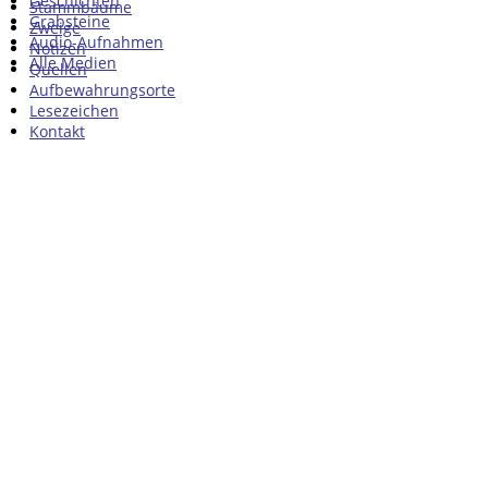
Geschichten
Stammbäume
Grabsteine
Zweige
Audio-Aufnahmen
Notizen
Alle Medien
Quellen
Aufbewahrungsorte
Lesezeichen
Kontakt