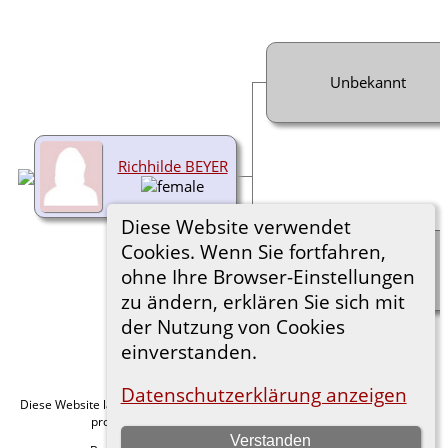
Unbekannt
Richhilde BEYER
Diese Website verwendet
Cookies. Wenn Sie fortfahren,
Unbekannt
ohne Ihre Browser-Einstellungen
zu ändern, erklären Sie sich mit
der Nutzung von Cookies
einverstanden.
Datenschutzerklärung anzeigen
Diese Website läuft mit
v. 15.0.1,
The Next Generation of Genealogy Sitebuilding
programmiert von Darrin Lythgoe © 2001-2026.
Verstanden