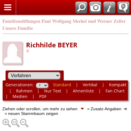
Familienstiftungen Paul Wolfgang Merkel und Werner Zeller
Unsere Familie
Richhilde BEYER
Generationen:
Standard
|
Vertikal
|
Kompakt
|
Rahmen
|
Nur Text
|
Ahnenliste
|
Fan Chart
|
Medien
|
PDF
Ziehen oder scrollen, um mehr zu sehen
= Zusatz-Angaben
= neuen Stammbaum zeigen