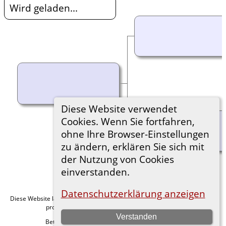
Wird geladen...
Diese Website verwendet
Cookies. Wenn Sie fortfahren,
ohne Ihre Browser-Einstellungen
zu ändern, erklären Sie sich mit
der Nutzung von Cookies
einverstanden.
Datenschutzerklärung anzeigen
Diese Website läuft mit
v. 15.0.1,
The Next Generation of Genealogy Sitebuilding
programmiert von Darrin Lythgoe © 2001-2026.
Verstanden
Betreut von
. |
.
Florian Wiedner
Datenschutzerklärung