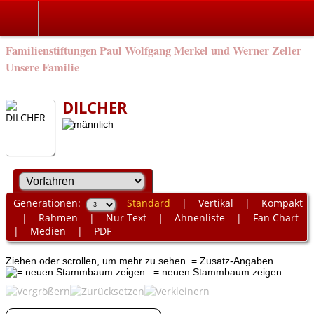
Familienstiftungen Paul Wolfgang Merkel und Werner Zeller
Unsere Familie
DILCHER
Generationen:
Standard
|
Vertikal
|
Kompakt
|
Rahmen
|
Nur Text
|
Ahnenliste
|
Fan Chart
|
Medien
|
PDF
Ziehen oder scrollen, um mehr zu sehen
= Zusatz-Angaben
= neuen Stammbaum zeigen