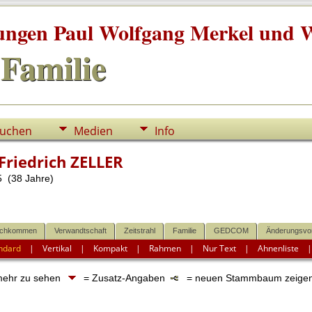
tungen Paul Wolfgang Merkel und W
Familie
uchen
Medien
Info
Friedrich ZELLER
 (38 Jahre)
chkommen
Verwandtschaft
Zeitstrahl
Familie
GEDCOM
Änderungsvo
ndard
|
Vertikal
|
Kompakt
|
Rahmen
|
Nur Text
|
Ahnenliste
 mehr zu sehen
= Zusatz-Angaben
= neuen Stammbaum zeige