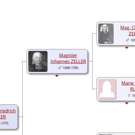
Mag. C
ZE
16
Magister
Johannes ZELLER
1690-1765
Marie 
R
1
riedrich
LER
-1775