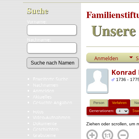
Suche
Familienstif
Vorname:
Unsere 
Nachname:
Anmelden
S
Konrad 
Erweiterte Suche
1736 - 1775
Nachnamen
Anmelden
Aktuelles
Gesuchte Angaben
Person
Vorfahren
Na
Generationen:
Sta
Fotos
Video-Aufnahmen
Dokumente
Ziehen oder scrollen, um
Geschichten
Grabsteine