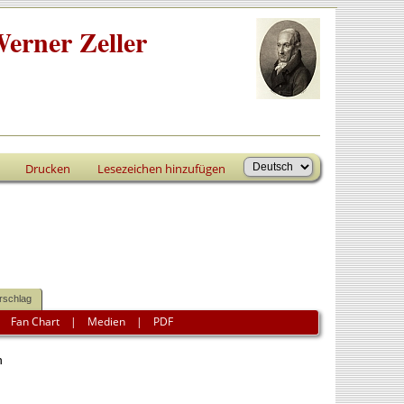
erner Zeller
Drucken
Lesezeichen hinzufügen
rschlag
|
Fan Chart
|
Medien
|
PDF
n