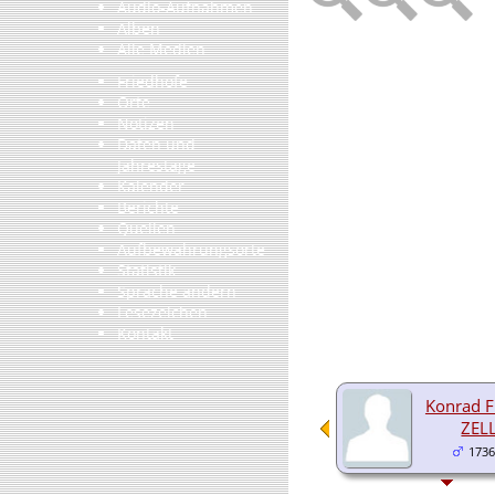
Audio-Aufnahmen
Alben
Alle Medien
Friedhöfe
Orte
Notizen
Daten und
Jahrestage
Kalender
Berichte
Quellen
Aufbewahrungsorte
Statistik
Sprache ändern
Lesezeichen
Kontakt
Konrad F
ZEL
1736