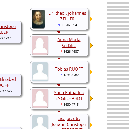
Dr. theol. Johannes
ZELLER
1620-1694
hristoph
LLER
50-1727
Anna Maria
GEISEL
1626-1687
Tobias RUOFF
1631-1707
Elisabeth
UOFF
662-1692
Anna Katharina
ENGELHARDT
1639-1715
Lic. jur. utr.
Johann Christoph