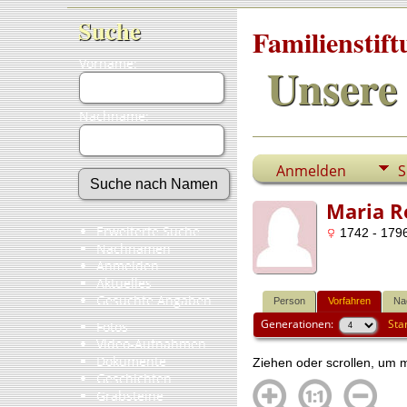
Suche
Familienstif
Vorname:
Unsere 
Nachname:
Anmelden
S
Maria R
Erweiterte Suche
1742 - 1796
Nachnamen
Anmelden
Aktuelles
Gesuchte Angaben
Person
Vorfahren
Na
Generationen:
Sta
Fotos
Video-Aufnahmen
Dokumente
Ziehen oder scrollen, um
Geschichten
Grabsteine