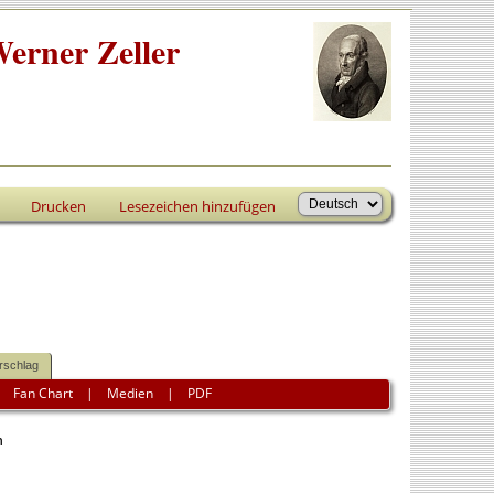
erner Zeller
Drucken
Lesezeichen hinzufügen
rschlag
|
Fan Chart
|
Medien
|
PDF
n