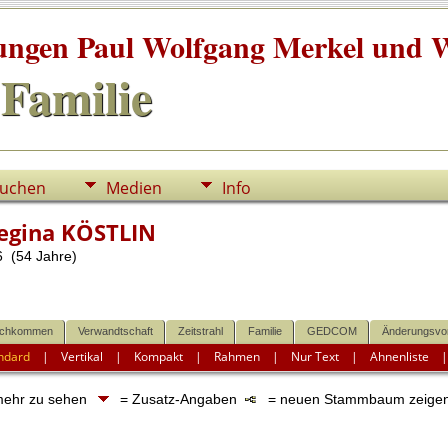
tungen Paul Wolfgang Merkel und W
Familie
uchen
Medien
Info
egina KÖSTLIN
 (54 Jahre)
chkommen
Verwandtschaft
Zeitstrahl
Familie
GEDCOM
Änderungsvo
ndard
|
Vertikal
|
Kompakt
|
Rahmen
|
Nur Text
|
Ahnenliste
 mehr zu sehen
= Zusatz-Angaben
= neuen Stammbaum zeige