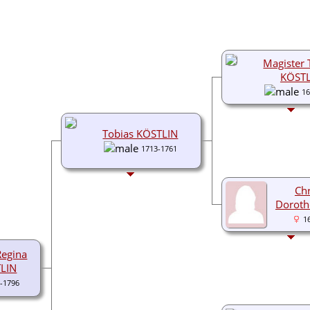
Magister 
KÖSTL
16
Tobias KÖSTLIN
1713-1761
Chr
Dorot
1
Regina
LIN
-1796