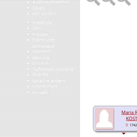
Audio-Aufnahmen
Alben
Alle Medien
Friedhöfe
Orte
Notizen
Daten und
Jahrestage
Kalender
Berichte
Quellen
Aufbewahrungsorte
Statistik
Sprache ändern
Lesezeichen
Kontakt
Maria 
KÖST
1742