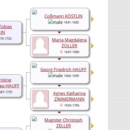
Coßmann KÖSTLIN
1641-1685
Tobias
IN
79-1725
Maria Magdalena
ZOLLER
1647-1680
Georg Friedrich HAUFF
1660-1690
istine
hea HAUFF
687-1733
Agnes Katharina
ZIMMERMANN
1659-1706
Magister Christoph
ZELLER