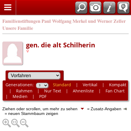
Familienstiftungen Paul Wolfgang Merkel und Werner Zeller
Unsere Familie
gen. die alt Schilherin
Generationen:
Standard
|
Vertikal
|
Kompakt
|
Rahmen
|
Nur Text
|
Ahnenliste
|
Fan Chart
|
Medien
|
PDF
Ziehen oder scrollen, um mehr zu sehen
= Zusatz-Angaben
= neuen Stammbaum zeigen