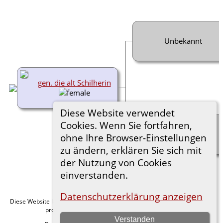
Unbekannt
gen. die alt Schilherin
Diese Website verwendet
Cookies. Wenn Sie fortfahren,
Unbekannt
ohne Ihre Browser-Einstellungen
zu ändern, erklären Sie sich mit
der Nutzung von Cookies
einverstanden.
Datenschutzerklärung anzeigen
Diese Website läuft mit
v. 15.0.1,
The Next Generation of Genealogy Sitebuilding
programmiert von Darrin Lythgoe © 2001-2026.
Verstanden