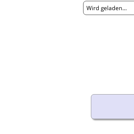
Audio-Aufnahmen
Wird geladen...
Alben
Alle Medien
Friedhöfe
Orte
Notizen
Daten und
Jahrestage
Kalender
Berichte
Quellen
Aufbewahrungsorte
Statistik
Sprache ändern
Lesezeichen
Kontakt