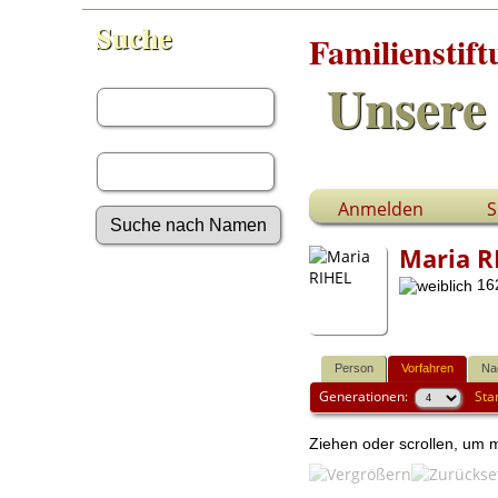
Suche
Familienstif
Vorname:
Unsere 
Nachname:
Anmelden
S
Maria R
Erweiterte Suche
162
Nachnamen
Anmelden
Aktuelles
Gesuchte Angaben
Person
Vorfahren
Na
Generationen:
Sta
Fotos
Video-Aufnahmen
Dokumente
Ziehen oder scrollen, um
Geschichten
Grabsteine