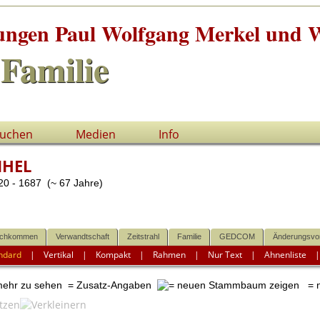
tungen Paul Wolfgang Merkel und W
Familie
uchen
Medien
Info
IHEL
0 - 1687 (~ 67 Jahre)
chkommen
Verwandtschaft
Zeitstrahl
Familie
GEDCOM
Änderungsvo
ndard
|
Vertikal
|
Kompakt
|
Rahmen
|
Nur Text
|
Ahnenliste
 mehr zu sehen
= Zusatz-Angaben
= n