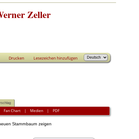
erner Zeller
Drucken
Lesezeichen hinzufügen
rschlag
|
Fan Chart
|
Medien
|
PDF
euen Stammbaum zeigen