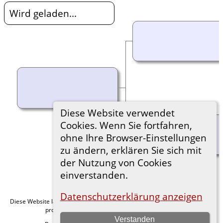
Wird geladen...
Diese Website verwendet
Cookies. Wenn Sie fortfahren,
ohne Ihre Browser-Einstellungen
zu ändern, erklären Sie sich mit
der Nutzung von Cookies
einverstanden.
Datenschutzerklärung anzeigen
Diese Website läuft mit
v. 15.0.1,
The Next Generation of Genealogy Sitebuilding
programmiert von Darrin Lythgoe © 2001-2026.
Verstanden