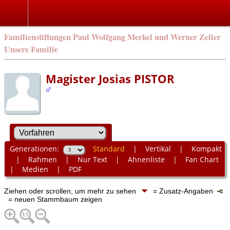
Familienstiftungen Paul Wolfgang Merkel und Werner Zeller
Unsere Familie
Magister Josias PISTOR
Generationen:
Standard
|
Vertikal
|
Kompakt
|
Rahmen
|
Nur Text
|
Ahnenliste
|
Fan Chart
|
Medien
|
PDF
Ziehen oder scrollen, um mehr zu sehen
= Zusatz-Angaben
= neuen Stammbaum zeigen