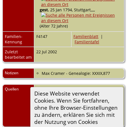
gest.
25 Jan 1794, Stuttgart,,,,,
(Alter 72 Jahre)
Familien-
F4147
Familienblatt
|
Kennung
Familientafel
Zuletzt
22 Jul 2002
bearbeitet am
Notizen
Max Cramer - Genealogie: XXXIX,877
Quellen
[
S55
] Schön, Theodor (Hofrat), Schön,
Diese Website verwendet
Duvernoy, (Herausgeber:
Cookies. Wenn Sie fortfahren,
Kommissionsverlag von Konrad Wittwer
Erscheinungsort: Stuttgart
ohne Ihre Browser-Einstellungen
Erscheinungsdatum: 1909).
zu ändern, erklären Sie sich mit
der Nutzung von Cookies
Max Cramer - Genealogie.