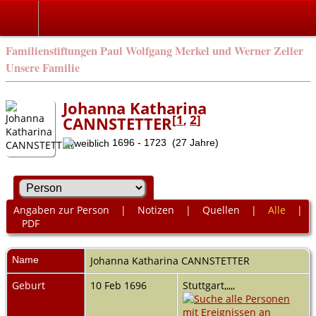
Familienstiftungen Paul Wolfgang Merkel und Werner Zeller
Unsere Familie
Johanna Katharina
[
1
,
2
]
CANNSTETTER
1696 - 1723 (27 Jahre)
Angaben zur Person
|
Notizen
|
Quellen
|
Alle
|
PDF
Name
Johanna Katharina
CANNSTETTER
Geburt
10 Feb 1696
Stuttgart,,,,,