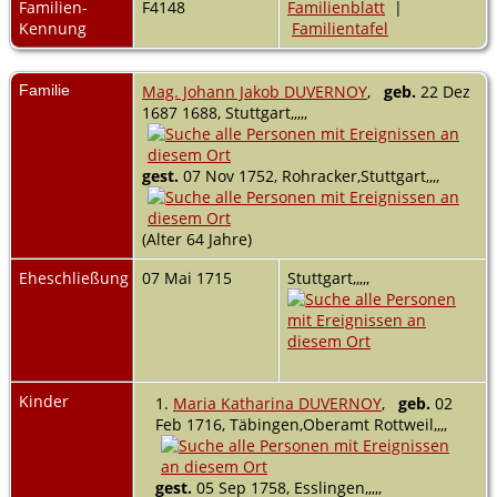
Familien-
F4148
Familienblatt
|
Kennung
Familientafel
Familie
Mag. Johann Jakob DUVERNOY
,
geb.
22 Dez
1687 1688, Stuttgart,,,,,
gest.
07 Nov 1752, Rohracker,Stuttgart,,,,
(Alter 64 Jahre)
Eheschließung
07 Mai 1715
Stuttgart,,,,,
Kinder
1.
Maria Katharina DUVERNOY
,
geb.
02
Feb 1716, Täbingen,Oberamt Rottweil,,,,
gest.
05 Sep 1758, Esslingen,,,,,