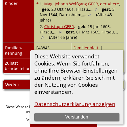
Kinder
+
1.
Mag. Johann Wolfgang GEER, der Ältere
,
geb.
23 Okt 1601, Hirsau,,,,,
gest.
3
Nov 1644, Darmsheim,,,,,
(Alter 43
Jahre)
2.
Christoph GEER
,
geb.
15 Jun 1603,
Hirsau,,,,,
gest.
01 Mrz 1669, Hirsau,,,,,
(Alter 65 Jahre)
Familien-
F43843
Familienblatt
|
Kennung
Familientafel
Diese Website verwendet
Cookies. Wenn Sie fortfahren,
Zuletzt
13 Jun 2026
bearbeitet am
ohne Ihre Browser-Einstellungen
zu ändern, erklären Sie sich mit
der Nutzung von Cookies
Quellen
[
S8
] Zeller, Gerhard, Zel-Comp.
einverstanden.
Datenschutzerklärung anzeigen
Diese Website läuft mit
v. 15.0.1,
The Next Generation of Genealogy Sitebuilding
programmiert von Darrin Lythgoe © 2001-2026.
Verstanden
Betreut von
. |
.
Florian Wiedner
Datenschutzerklärung