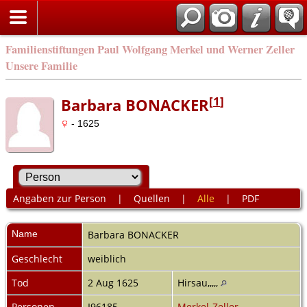
Familienstiftungen Paul Wolfgang Merkel und Werner Zeller
Unsere Familie
[
1
]
Barbara BONACKER
- 1625
Angaben zur Person
|
Quellen
|
Alle
|
PDF
Name
Barbara
BONACKER
Geschlecht
weiblich
Tod
2 Aug 1625
Hirsau,,,,,
Personen-
I96185
Merkel-Zeller