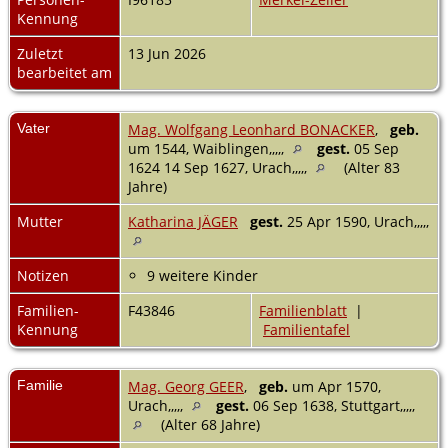
Kennung
Zuletzt
13 Jun 2026
bearbeitet am
Vater
Mag. Wolfgang Leonhard BONACKER
,
geb.
um 1544, Waiblingen,,,,,
gest.
05 Sep
1624 14 Sep 1627, Urach,,,,,
(Alter 83
Jahre)
Mutter
Katharina JÄGER
gest.
25 Apr 1590, Urach,,,,,
Notizen
9 weitere Kinder
Familien-
F43846
Familienblatt
|
Kennung
Familientafel
Familie
Mag. Georg GEER
,
geb.
um Apr 1570,
Urach,,,,,
gest.
06 Sep 1638, Stuttgart,,,,,
(Alter 68 Jahre)