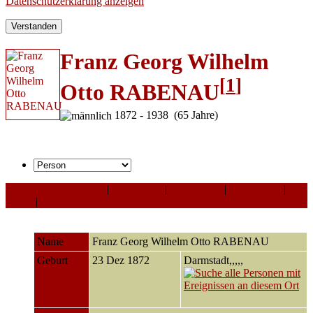
Datenschutzerklärung anzeigen
Verstanden
Franz Georg Wilhelm
[
1
]
Otto RABENAU
1872 - 1938 (65 Jahre)
Angaben zur Person
|
Medien
|
Notizen
|
Quellen
|
Alle
|
PDF
Name
Franz Georg Wilhelm Otto
RABENAU
Geburt
23 Dez 1872
Darmstadt,,,,,