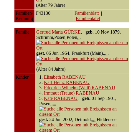
(Alter 79 Jahre)
Familien-
F43130
Familienblatt
|
Kennung
Familientafel
Familie
Gertrud Maria GÜRKE
,
geb.
10 Nov 1879,
Schrimm,Posen,Polen,,,
gest.
06 Jun 1964, Frankfurt (Main),,,,,
(Alter 84 Jahre)
Kinder
1.
Elisabeth RABENAU
2.
Karl-Heinz RABENAU
3.
Friedrich Wilhelm (Willi) RABENAU
4.
Irmtraut (Traute) RABENAU
5.
Käte RABENAU
,
geb.
01 Sep 1901,
Posen,,,,,
gest.
24 Jun 2002, Detmold,,,,,Hiddensee