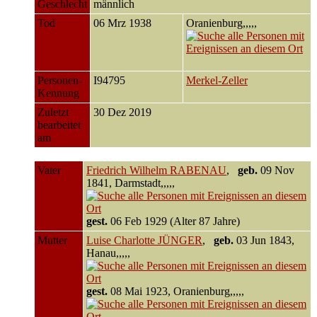
Geschlecht
männlich
Tod
06 Mrz 1938
Oranienburg,,,,,
Personen-
I94795
Merkel-Zeller
Kennung
Zuletzt
30 Dez 2019
bearbeitet
am
Vater
Friedrich Wilhelm RABENAU
,
geb.
09 Nov
1841, Darmstadt,,,,,
gest.
06 Feb 1929 (Alter 87 Jahre)
Mutter
Luise Charlotte JÜNGER
,
geb.
03 Jun 1843,
Hanau,,,,,
gest.
08 Mai 1923, Oranienburg,,,,,