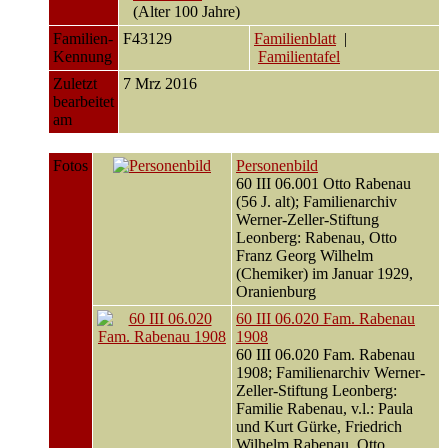
(Alter 100 Jahre)
Familien-
F43129
Familienblatt
|
Kennung
Familientafel
Zuletzt
7 Mrz 2016
bearbeitet
am
Fotos
Personenbild
60 III 06.001 Otto Rabenau
(56 J. alt); Familienarchiv
Werner-Zeller-Stiftung
Leonberg: Rabenau, Otto
Franz Georg Wilhelm
(Chemiker) im Januar 1929,
Oranienburg
60 III 06.020 Fam. Rabenau
1908
60 III 06.020 Fam. Rabenau
1908; Familienarchiv Werner-
Zeller-Stiftung Leonberg:
Familie Rabenau, v.l.: Paula
und Kurt Gürke, Friedrich
Wilhelm Rabenau, Otto