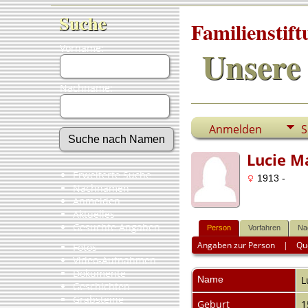
Suche
Familienstif
Vorname:
Unsere 
Nachname:
Anmelden
S
Lucie M
Erweiterte Suche
1913 -
Nachnamen
Anmelden
Aktuelles
Gesuchte Angaben
Person
Vorfahren
Na
Angaben zur Person
|
Qu
Fotos
Video-Aufnahmen
Dokumente
Name
L
Geschichten
Grabsteine
Geburt
1