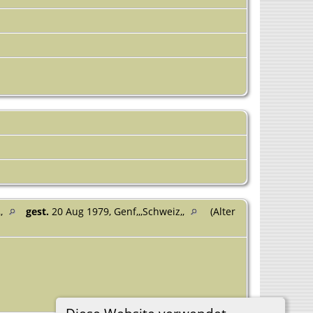
,,
gest.
20 Aug 1979, Genf,,,Schweiz,,
(Alter