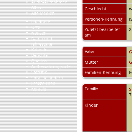
Audio-Aufnahmen
Alben
Geschlecht
w
Alle Medien
Personen-Kennung
I
Friedhöfe
Orte
Zuletzt bearbeitet
2
Notizen
am
Daten und
Jahrestage
Kalender
Vater
G
Berichte
Quellen
Mutter
G
Aufbewahrungsorte
Statistik
Familien-Kennung
F
Sprache ändern
Lesezeichen
Kontakt
Familie
S
7
Kinder