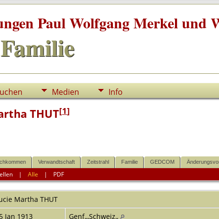
tungen Paul Wolfgang Merkel und W
Familie
uchen
Medien
Info
[
1
]
artha THUT
chkommen
Verwandtschaft
Zeitstrahl
Familie
GEDCOM
Änderungsvo
ellen
|
Alle
|
PDF
ucie Martha
THUT
5 Jan 1913
Genf,,,Schweiz,,