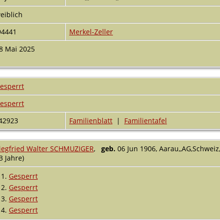
eiblich
94441
Merkel-Zeller
8 Mai 2025
esperrt
esperrt
42923
Familienblatt
|
Familientafel
iegfried Walter SCHMUZIGER
,
geb.
06 Jun 1906, Aarau,,AG,Schweiz
3 Jahre)
1.
Gesperrt
2.
Gesperrt
3.
Gesperrt
4.
Gesperrt