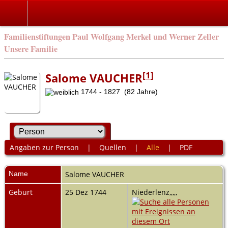
Familienstiftungen Paul Wolfgang Merkel und Werner Zeller
Unsere Familie
[
1
]
Salome VAUCHER
1744 - 1827 (82 Jahre)
Angaben zur Person
|
Quellen
|
Alle
|
PDF
Name
Salome
VAUCHER
Geburt
25 Dez 1744
Niederlenz,,,,,