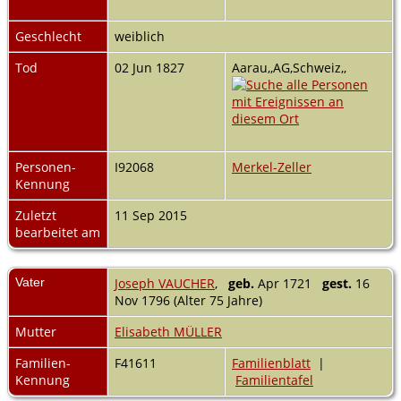
Geschlecht
weiblich
Tod
02 Jun 1827
Aarau,,AG,Schweiz,,
Personen-
I92068
Merkel-Zeller
Kennung
Zuletzt
11 Sep 2015
bearbeitet am
Vater
Joseph VAUCHER
,
geb.
Apr 1721
gest.
16
Nov 1796 (Alter 75 Jahre)
Mutter
Elisabeth MÜLLER
Familien-
F41611
Familienblatt
|
Kennung
Familientafel