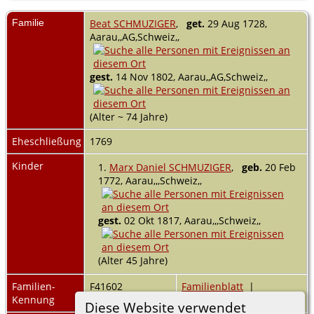
Familie
Beat SCHMUZIGER
,
get.
29 Aug 1728,
Aarau,,AG,Schweiz,,
gest.
14 Nov 1802, Aarau,,AG,Schweiz,,
(Alter ~ 74 Jahre)
Eheschließung
1769
Kinder
1.
Marx Daniel SCHMUZIGER
,
geb.
20 Feb
1772, Aarau,,,Schweiz,,
gest.
02 Okt 1817, Aarau,,,Schweiz,,
(Alter 45 Jahre)
Familien-
F41602
Familienblatt
|
Kennung
Familientafel
Diese Website verwendet