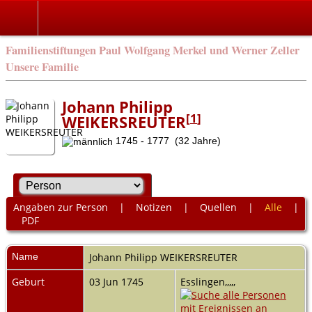
Familienstiftungen Paul Wolfgang Merkel und Werner Zeller
Unsere Familie
Johann Philipp
[
1
]
WEIKERSREUTER
1745 - 1777 (32 Jahre)
Angaben zur Person
|
Notizen
|
Quellen
|
Alle
|
PDF
Name
Johann Philipp
WEIKERSREUTER
Geburt
03 Jun 1745
Esslingen,,,,,