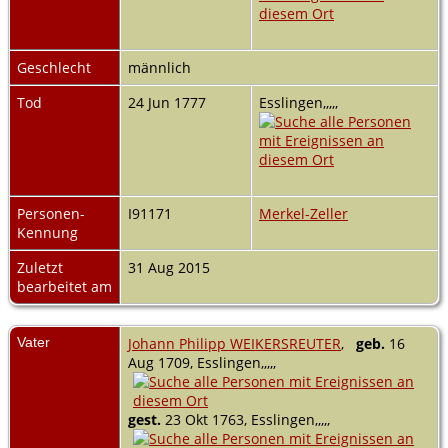
Geschlecht
männlich
Tod
24 Jun 1777
Esslingen,,,,,
Personen-
I91171
Merkel-Zeller
Kennung
Zuletzt
31 Aug 2015
bearbeitet am
Vater
Johann Philipp WEIKERSREUTER
,
geb.
16
Aug 1709, Esslingen,,,,,
gest.
23 Okt 1763, Esslingen,,,,,