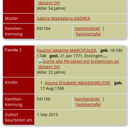
(Alter 54 Jahre)
Mutter
Sabine Magdalena ANDREÄ
Familien-
F41104
Familienblatt
|
Kennung
Familientafel
Familie 1
Pauline Jakobine MARCHTALER
,
geb.
18 Okt
1748
gest.
21 Jan 1771, Esslingen,,,,,
(Alter 22 Jahre)
Kinder
1.
Rosine Elisabeth WEIKERSREUTER
,
geb.
17 Aug 1768
Familien-
F41106
Familienblatt
|
Kennung
Familientafel
Zuletzt
1 Sep 2015
bearbeitet am