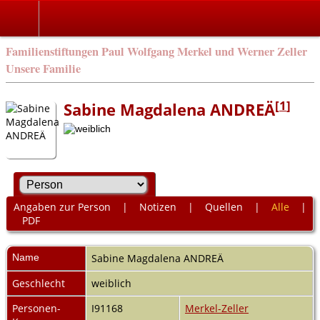
Familienstiftungen Paul Wolfgang Merkel und Werner Zeller
Unsere Familie
[
1
]
Sabine Magdalena ANDREÄ
Angaben zur Person
|
Notizen
|
Quellen
|
Alle
|
PDF
Name
Sabine Magdalena
ANDREÄ
Geschlecht
weiblich
Personen-
I91168
Merkel-Zeller