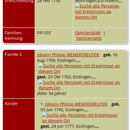
Eheschließung
28 Feb 1730
Möhringen,a.d.Fildern,,,,
Familien-
F41103
Familienblatt
|
Kennung
Familientafel
Familie 1
Johann Philipp WEIKERSREUTER
,
geb.
16
Aug 1709, Esslingen,,,,,
gest.
23 Okt 1763, Esslingen,,,,,
(Alter 54 Jahre)
Kinder
1.
Johann Philipp WEIKERSREUTER
,
geb.
03 Jun 1745, Esslingen,,,,,
gest.
24 Jun 1777, Esslingen,,,,,